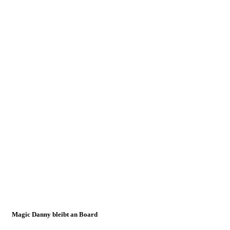
Sep.
2022
Magic
Danny
bleibt
der SG
auch
weiterhin
erhalten
01.09.2022
Herren 1
Magic Danny bleibt an Board