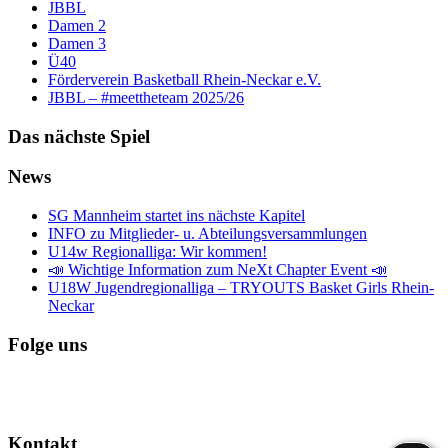
JBBL
Damen 2
Damen 3
Ü40
Förderverein Basketball Rhein-Neckar e.V.
JBBL – #meettheteam 2025/26
Das nächste Spiel
News
SG Mannheim startet ins nächste Kapitel
INFO zu Mitglieder- u. Abteilungsversammlungen
U14w Regionalliga: Wir kommen!
📣 Wichtige Information zum NeXt Chapter Event 📣
U18W Jugendregionalliga – TRYOUTS Basket Girls Rhein-
Neckar
Folge uns
Kontakt