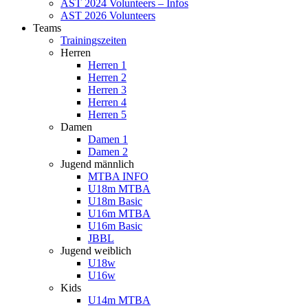
AST 2024 Volunteers – Infos
AST 2026 Volunteers
Teams
Trainingszeiten
Herren
Herren 1
Herren 2
Herren 3
Herren 4
Herren 5
Damen
Damen 1
Damen 2
Jugend männlich
MTBA INFO
U18m MTBA
U18m Basic
U16m MTBA
U16m Basic
JBBL
Jugend weiblich
U18w
U16w
Kids
U14m MTBA