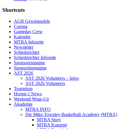
Shortcuts
AGB Gewinnspiele
Corona
Gameday Crew
Kalender
MTBA Infoseite
Newsletter
Schiedsrichter
Schiedsrichter Infoseite
Sponsorenmappe
Sponsoringmappe
AST 2026
AST 2026 Volunteers – Infos
AST 2026 Volunteers
Teamshop
Herren 1 News
Weekend Wrap-Up
Akademie
MTBA INFO
Die Mike-Townley-Basketball-Academy (MTBA)
MTBA Story
MTBA Konzept