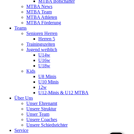
MTBA Botschafter
MTBA News
MTBA Team
MTBA Athleten
MTBA Förderung
Teams
Senioren Herren
Herren 5
Trainingszeiten
Jugend weiblich
U14w
U16w
U18w
Kids
U8 Minis
U10 Minis
12w
U12-Minis & U12 MTBA
Über Uns
Unser Ehrenamt
Unsere Struktur
Unser Team
Unsere Coaches
Unsere Schiedsrichter
Service