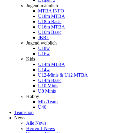
Damen 2
Jugend männlich
MTBA INFO
U18m MTBA
U18m Basic
U16m MTBA
U16m Basic
JBBL
Jugend weiblich
U18w
U16w
Kids
U14m MTBA
U14w
U12-Minis & U12 MTBA
U14m Basic
U10 Minis
U8 Minis
Hobby
Mix-Team
Ü40
Teamshop
News
Alle News
Herren 1 News