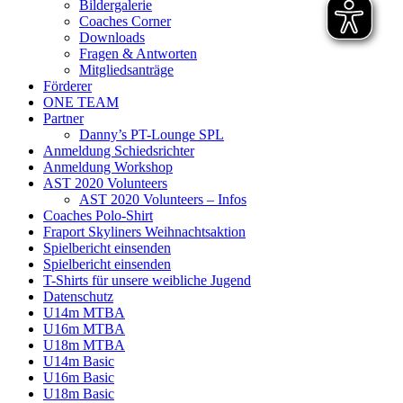
Bildergalerie
Coaches Corner
Downloads
Fragen & Antworten
Mitgliedsanträge
Förderer
ONE TEAM
Partner
Danny’s PT-Lounge SPL
Anmeldung Schiedsrichter
Anmeldung Workshop
AST 2020 Volunteers
AST 2020 Volunteers – Infos
Coaches Polo-Shirt
Fraport Skyliners Weihnachtsaktion
Spielbericht einsenden
Spielbericht einsenden
T-Shirts für unsere weibliche Jugend
Datenschutz
U14m MTBA
U16m MTBA
U18m MTBA
U14m Basic
U16m Basic
U18m Basic