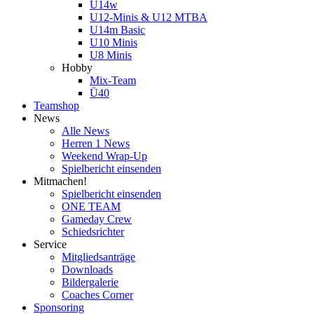
U14w
U12-Minis & U12 MTBA
U14m Basic
U10 Minis
U8 Minis
Hobby
Mix-Team
Ü40
Teamshop
News
Alle News
Herren 1 News
Weekend Wrap-Up
Spielbericht einsenden
Mitmachen!
Spielbericht einsenden
ONE TEAM
Gameday Crew
Schiedsrichter
Service
Mitgliedsanträge
Downloads
Bildergalerie
Coaches Corner
Sponsoring