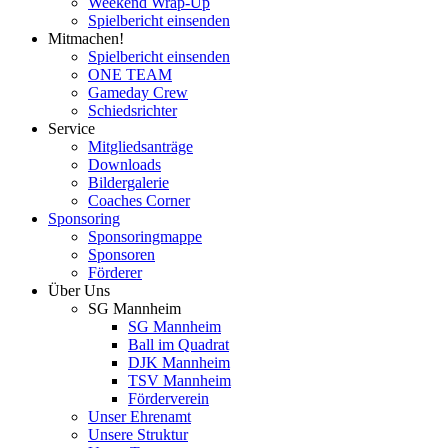
Weekend Wrap-Up
Spielbericht einsenden
Mitmachen!
Spielbericht einsenden
ONE TEAM
Gameday Crew
Schiedsrichter
Service
Mitgliedsanträge
Downloads
Bildergalerie
Coaches Corner
Sponsoring
Sponsoringmappe
Sponsoren
Förderer
Über Uns
SG Mannheim
SG Mannheim
Ball im Quadrat
DJK Mannheim
TSV Mannheim
Förderverein
Unser Ehrenamt
Unsere Struktur