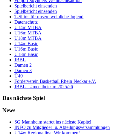
Fraport Skyliners Weihnachtsaktion
Spielbericht einsenden
Spielbericht einsenden
T-Shirts für unsere weibliche Jugend
Datenschutz
U14m MTBA
U16m MTBA
U18m MTBA
U14m Basic
U16m Basic
U18m Basic
JBBL
Damen 2
Damen 3
Ü40
Förderverein Basketball Rhein-Neckar e.V.
JBBL – #meettheteam 2025/26
Das nächste Spiel
News
SG Mannheim startet ins nächste Kapitel
INFO zu Mitglieder- u. Abteilungsversammlungen
U14w Regionalliga: Wir kommen!