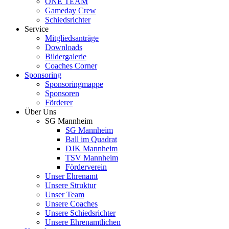
ONE TEAM
Gameday Crew
Schiedsrichter
Service
Mitgliedsanträge
Downloads
Bildergalerie
Coaches Corner
Sponsoring
Sponsoringmappe
Sponsoren
Förderer
Über Uns
SG Mannheim
SG Mannheim
Ball im Quadrat
DJK Mannheim
TSV Mannheim
Förderverein
Unser Ehrenamt
Unsere Struktur
Unser Team
Unsere Coaches
Unsere Schiedsrichter
Unsere Ehrenamtlichen