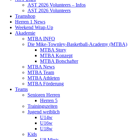
AST 2026 Volunteers – Infos
AST 2026 Volunteers
Teamshop
Herren 1 News
Weekend Wrap-Up
Akademie
MTBA INFO
Die Mike-Townley-Basketball-Academy (MTBA)
MTBA Story
MTBA Konzept
MTBA Botschafter
MTBA News
MTBA Team
MTBA Athleten
MTBA Förderung
Teams
Senioren Herren
Herren 5
Trainingszeiten
Jugend weiblich
U14w
U16w
U18w
Kids
U8 Minis