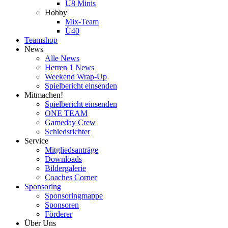
U8 Minis
Hobby
Mix-Team
Ü40
Teamshop
News
Alle News
Herren 1 News
Weekend Wrap-Up
Spielbericht einsenden
Mitmachen!
Spielbericht einsenden
ONE TEAM
Gameday Crew
Schiedsrichter
Service
Mitgliedsanträge
Downloads
Bildergalerie
Coaches Corner
Sponsoring
Sponsoringmappe
Sponsoren
Förderer
Über Uns