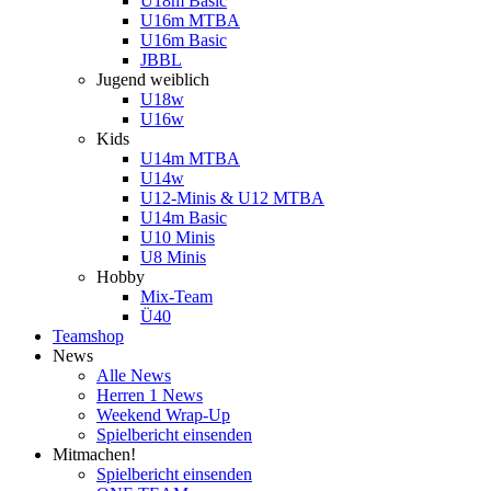
U18m Basic
U16m MTBA
U16m Basic
JBBL
Jugend weiblich
U18w
U16w
Kids
U14m MTBA
U14w
U12-Minis & U12 MTBA
U14m Basic
U10 Minis
U8 Minis
Hobby
Mix-Team
Ü40
Teamshop
News
Alle News
Herren 1 News
Weekend Wrap-Up
Spielbericht einsenden
Mitmachen!
Spielbericht einsenden