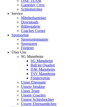
ONE TEAM
Gameday Crew
Schiedsrichter
Service
Mitgliedsanträge
Downloads
Bildergalerie
Coaches Corner
Sponsoring
Sponsoringmappe
Sponsoren
Förderer
Über Uns
SG Mannheim
SG Mannheim
Ball im Quadrat
DJK Mannheim
TSV Mannheim
Förderverein
Unser Ehrenamt
Unsere Struktur
Unser Team
Unsere Coaches
Unsere Schiedsrichter
Unsere Ehrenamtlichen