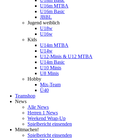
U18m Basic
U16m MTBA
U16m Basic
JBBL
Jugend weiblich
U18w
U16w
Kids
U14m MTBA
U14w
U12-Minis & U12 MTBA
U14m Basic
U10 Minis
U8 Minis
Hobby
Mix-Team
Ü40
Teamshop
News
Alle News
Herren 1 News
Weekend Wrap-Up
Spielbericht einsenden
Mitmachen!
Spielbericht einsenden