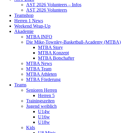
AST 2026 Volunteers – Infos
AST 2026 Volunteers
Teamshop
Herren 1 News
Weekend Wrap-Up
Akademie
MTBA INFO
Die Mike-Townley-Basketball-Academy (MTBA)
MTBA Story
MTBA Konzept
MTBA Botschafter
MTBA News
MTBA Team
MTBA Athleten
MTBA Förderung
Teams
Senioren Herren
Herren 5
Trainingszeiten
Jugend weiblich
U14w
U16w
U18w
Kids
U8 Minis