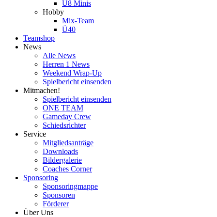
U8 Minis
Hobby
Mix-Team
Ü40
Teamshop
News
Alle News
Herren 1 News
Weekend Wrap-Up
Spielbericht einsenden
Mitmachen!
Spielbericht einsenden
ONE TEAM
Gameday Crew
Schiedsrichter
Service
Mitgliedsanträge
Downloads
Bildergalerie
Coaches Corner
Sponsoring
Sponsoringmappe
Sponsoren
Förderer
Über Uns