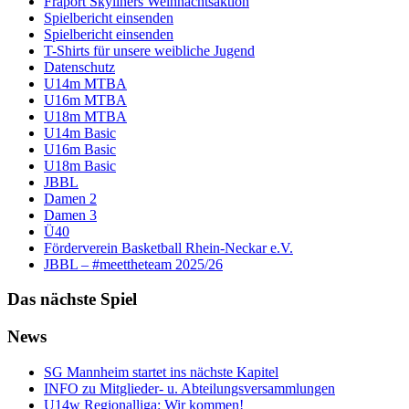
Fraport Skyliners Weihnachtsaktion
Spielbericht einsenden
Spielbericht einsenden
T-Shirts für unsere weibliche Jugend
Datenschutz
U14m MTBA
U16m MTBA
U18m MTBA
U14m Basic
U16m Basic
U18m Basic
JBBL
Damen 2
Damen 3
Ü40
Förderverein Basketball Rhein-Neckar e.V.
JBBL – #meettheteam 2025/26
Das nächste Spiel
News
SG Mannheim startet ins nächste Kapitel
INFO zu Mitglieder- u. Abteilungsversammlungen
U14w Regionalliga: Wir kommen!