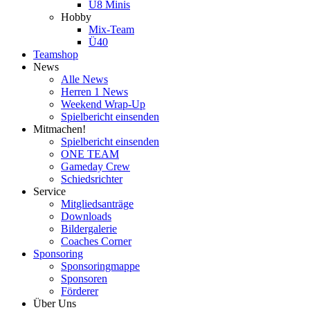
U8 Minis
Hobby
Mix-Team
Ü40
Teamshop
News
Alle News
Herren 1 News
Weekend Wrap-Up
Spielbericht einsenden
Mitmachen!
Spielbericht einsenden
ONE TEAM
Gameday Crew
Schiedsrichter
Service
Mitgliedsanträge
Downloads
Bildergalerie
Coaches Corner
Sponsoring
Sponsoringmappe
Sponsoren
Förderer
Über Uns