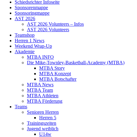
Schiedsrichter Infoseite
Sponsorenmappe
Sponsoringmappe
AST 2026
AST 2026 Volunteers – Infos
AST 2026 Volunteers
Teamshop
Herren 1 News
Weekend Wrap-Up
Akademie
MTBA INFO
Die Mike-Townley-Basketball-Academy (MTBA)
MTBA Story
MTBA Konzept
MTBA Botschafter
MTBA News
MTBA Team
MTBA Athleten
MTBA Förderung
Teams
Senioren Herren
Herren 5
Trainingszeiten
Jugend weiblich
U14w