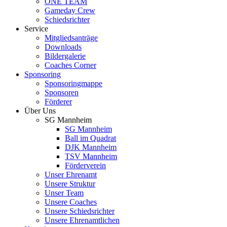
ONE TEAM
Gameday Crew
Schiedsrichter
Service
Mitgliedsanträge
Downloads
Bildergalerie
Coaches Corner
Sponsoring
Sponsoringmappe
Sponsoren
Förderer
Über Uns
SG Mannheim
SG Mannheim
Ball im Quadrat
DJK Mannheim
TSV Mannheim
Förderverein
Unser Ehrenamt
Unsere Struktur
Unser Team
Unsere Coaches
Unsere Schiedsrichter
Unsere Ehrenamtlichen