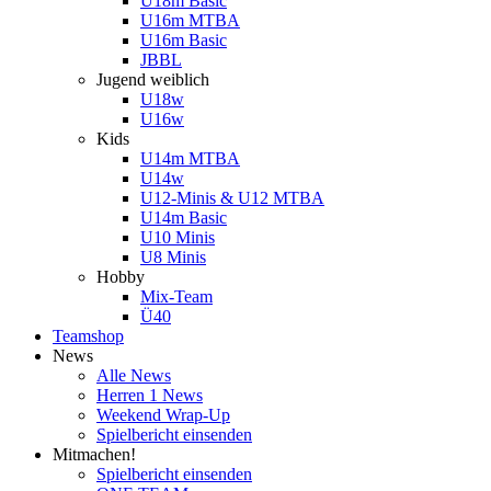
U18m Basic
U16m MTBA
U16m Basic
JBBL
Jugend weiblich
U18w
U16w
Kids
U14m MTBA
U14w
U12-Minis & U12 MTBA
U14m Basic
U10 Minis
U8 Minis
Hobby
Mix-Team
Ü40
Teamshop
News
Alle News
Herren 1 News
Weekend Wrap-Up
Spielbericht einsenden
Mitmachen!
Spielbericht einsenden