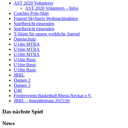
AST 2020 Volunteers
AST 2020 Volunteers – Infos
Coaches Polo-Shirt
Fraport Skyliners Weihnachtsaktion
Spielbericht einsenden
Spielbericht einsenden
T-Shirts für unsere weibliche Jugend
Datenschutz
U14m MTBA
U16m MTBA
U18m MTBA
U14m Basic
U16m Basic
U18m Basic
JBBL
Damen 2
Damen 3
Ü40
Förderverein Basketball Rhein-Neckar e.V.
JBBL – #meettheteam 2025/26
Das nächste Spiel
News