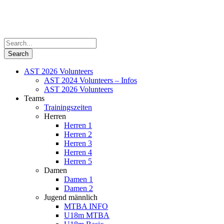
AST 2026 Volunteers
AST 2024 Volunteers – Infos
AST 2026 Volunteers
Teams
Trainingszeiten
Herren
Herren 1
Herren 2
Herren 3
Herren 4
Herren 5
Damen
Damen 1
Damen 2
Jugend männlich
MTBA INFO
U18m MTBA