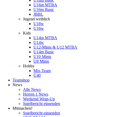
U18m Basic
U16m MTBA
U16m Basic
JBBL
Jugend weiblich
U18w
U16w
Kids
U14m MTBA
U14w
U12-Minis & U12 MTBA
U14m Basic
U10 Minis
U8 Minis
Hobby
Mix-Team
Ü40
Teamshop
News
Alle News
Herren 1 News
Weekend Wrap-Up
Spielbericht einsenden
Mitmachen!
Spielbericht einsenden