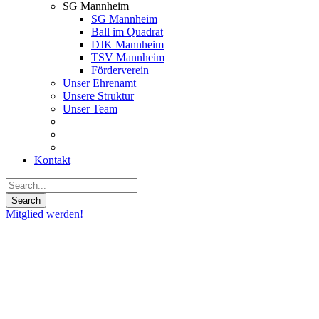
SG Mannheim
SG Mannheim
Ball im Quadrat
DJK Mannheim
TSV Mannheim
Förderverein
Unser Ehrenamt
Unsere Struktur
Unser Team
Kontakt
Mitglied werden!
21
Sep.
2020
Almenäs
und