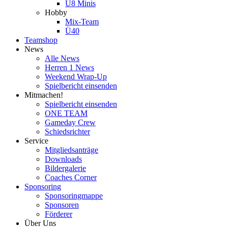
U8 Minis
Hobby
Mix-Team
Ü40
Teamshop
News
Alle News
Herren 1 News
Weekend Wrap-Up
Spielbericht einsenden
Mitmachen!
Spielbericht einsenden
ONE TEAM
Gameday Crew
Schiedsrichter
Service
Mitgliedsanträge
Downloads
Bildergalerie
Coaches Corner
Sponsoring
Sponsoringmappe
Sponsoren
Förderer
Über Uns