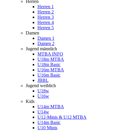
Herren
Herren 1
Herren 2
Herren 3
Herren 4
Herren 5
Damen
Damen 1
Damen 2
Jugend männlich
MTBA INFO
U18m MTBA
U18m Basic
U16m MTBA
U16m Basic
JBBL
Jugend weiblich
U18w
U16w
Kids
U14m MTBA
U14w
U12-Minis & U12 MTBA
U14m Basic
U10 Minis