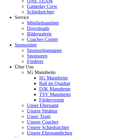
ONE TEAM
Gameday Crew
Schiedsrichter
Service
Mitgliedsanträge
Downloads
Bildergalerie
Coaches Corner
Sponsoring
Sponsoringmappe
Sponsoren
Förderer
Über Uns
SG Mannheim
SG Mannheim
Ball im Quadrat
DJK Mannheim
TSV Mannheim
Förderverein
Unser Ehrenamt
Unsere Struktur
Unser Team
Unsere Coaches
Unsere Schiedsrichter
Unsere Ehrenamtlichen