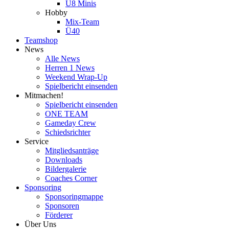
U8 Minis
Hobby
Mix-Team
Ü40
Teamshop
News
Alle News
Herren 1 News
Weekend Wrap-Up
Spielbericht einsenden
Mitmachen!
Spielbericht einsenden
ONE TEAM
Gameday Crew
Schiedsrichter
Service
Mitgliedsanträge
Downloads
Bildergalerie
Coaches Corner
Sponsoring
Sponsoringmappe
Sponsoren
Förderer
Über Uns