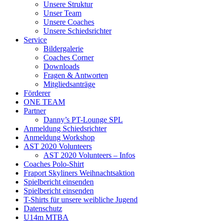
Unsere Struktur
Unser Team
Unsere Coaches
Unsere Schiedsrichter
Service
Bildergalerie
Coaches Corner
Downloads
Fragen & Antworten
Mitgliedsanträge
Förderer
ONE TEAM
Partner
Danny’s PT-Lounge SPL
Anmeldung Schiedsrichter
Anmeldung Workshop
AST 2020 Volunteers
AST 2020 Volunteers – Infos
Coaches Polo-Shirt
Fraport Skyliners Weihnachtsaktion
Spielbericht einsenden
Spielbericht einsenden
T-Shirts für unsere weibliche Jugend
Datenschutz
U14m MTBA