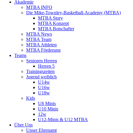
Akademie
MTBA INFO
Die Mike-Townley-Basketball-Academy (MTBA)
MTBA Story
MTBA Konzept
MTBA Botschafter
MTBA News
MTBA Team
MTBA Athleten
MTBA Förderung
Teams
Senioren Herren
Herren 5
Trainingszeiten
Jugend weiblich
U14w
U16w
U18w
Kids
U8 Minis
U10 Minis
12w
U12-Minis & U12 MTBA
Über Uns
Unser Ehrenamt