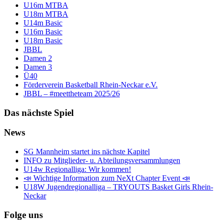
U16m MTBA
U18m MTBA
U14m Basic
U16m Basic
U18m Basic
JBBL
Damen 2
Damen 3
Ü40
Förderverein Basketball Rhein-Neckar e.V.
JBBL – #meettheteam 2025/26
Das nächste Spiel
News
SG Mannheim startet ins nächste Kapitel
INFO zu Mitglieder- u. Abteilungsversammlungen
U14w Regionalliga: Wir kommen!
📣 Wichtige Information zum NeXt Chapter Event 📣
U18W Jugendregionalliga – TRYOUTS Basket Girls Rhein-
Neckar
Folge uns