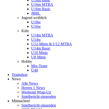
U18m Basic
U16m MTBA
U16m Basic
JBBL
Jugend weiblich
U18w
U16w
Kids
U14m MTBA
U14w
U12-Minis & U12 MTBA
U14m Basic
U10 Minis
U8 Minis
Hobby
Mix-Team
Ü40
Teamshop
News
Alle News
Herren 1 News
Weekend Wrap-Up
Spielbericht einsenden
Mitmachen!
Spielbericht einsenden