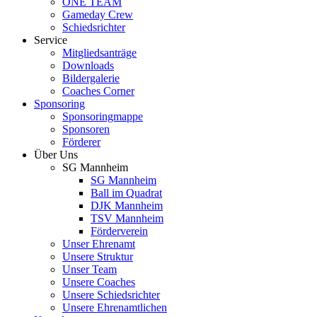
ONE TEAM
Gameday Crew
Schiedsrichter
Service
Mitgliedsanträge
Downloads
Bildergalerie
Coaches Corner
Sponsoring
Sponsoringmappe
Sponsoren
Förderer
Über Uns
SG Mannheim
SG Mannheim
Ball im Quadrat
DJK Mannheim
TSV Mannheim
Förderverein
Unser Ehrenamt
Unsere Struktur
Unser Team
Unsere Coaches
Unsere Schiedsrichter
Unsere Ehrenamtlichen