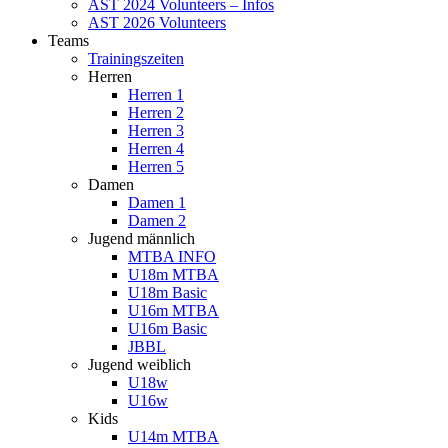
AST 2024 Volunteers – Infos
AST 2026 Volunteers
Teams
Trainingszeiten
Herren
Herren 1
Herren 2
Herren 3
Herren 4
Herren 5
Damen
Damen 1
Damen 2
Jugend männlich
MTBA INFO
U18m MTBA
U18m Basic
U16m MTBA
U16m Basic
JBBL
Jugend weiblich
U18w
U16w
Kids
U14m MTBA