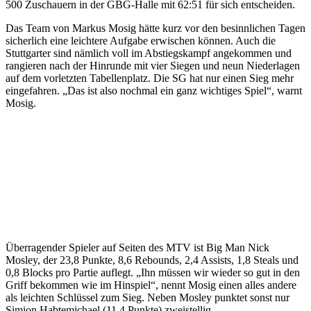
500 Zuschauern in der GBG-Halle mit 62:51 für sich entscheiden.
Das Team von Markus Mosig hätte kurz vor den besinnlichen Tagen
sicherlich eine leichtere Aufgabe erwischen können. Auch die
Stuttgarter sind nämlich voll im Abstiegskampf angekommen und
rangieren nach der Hinrunde mit vier Siegen und neun Niederlagen
auf dem vorletzten Tabellenplatz. Die SG hat nur einen Sieg mehr
eingefahren. „Das ist also nochmal ein ganz wichtiges Spiel“, warnt
Mosig.
Überragender Spieler auf Seiten des MTV ist Big Man Nick
Mosley, der 23,8 Punkte, 8,6 Rebounds, 2,4 Assists, 1,8 Steals und
0,8 Blocks pro Partie auflegt. „Ihn müssen wir wieder so gut in den
Griff bekommen wie im Hinspiel“, nennt Mosig einen alles andere
als leichten Schlüssel zum Sieg. Neben Mosley punktet sonst nur
Simion Habtemichael (11,4 Punkte) zweistellig.