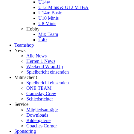
U14w
U12-Minis & U12 MTBA
U14m Basic
U10 Minis
U8 Minis
Hobby
Mix-Team
Ü40
Teamshop
News
Alle News
Herren 1 News
Weekend Wrap-Up
Spielbericht einsenden
Mitmachen!
Spielbericht einsenden
ONE TEAM
Gameday Crew
Schiedsrichter
Service
Mitgliedsanträge
Downloads
Bildergalerie
Coaches Corner
Sponsoring