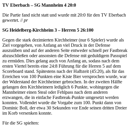
TV Eberbach – SG Mannheim 4 20:0
Die Partie fand nicht statt und wurde mit 20:0 für den TV Eberbach
gewertet. //
pr
SG Heidelberg-Kirchheim 3 – Herren 5 26:100
Gegen die stark dezimierten Kirchheimer (nur 6 Spieler) wurde als
Ziel vorgegeben, von Anfang an viel Druck in der Defense
auszuüben und auf der anderen Seite entweder schnell per Fastbreak
abzuschließen oder ansonsten die Defense mit geduldigem Passspiel
zu ermüden. Dies gelang auch von Anfang an, sodass nach dem
ersten Viertel bereits eine 24:8 Führung für die Herren 5 auf dem
Scoreboard stand. Spätestens nach der Halbzeit (45:20), als für das
Erreichen von 100 Punkten eine Kiste Bier versprochen wurde, war
der Widerstand der Kirchheimer gebrochen. In der zweiten Hälfte
gelangen den Kirchheimern lediglich 6 Punkte, wohingegen die
Mannheimer einen Steal oder Fehlpass nach dem anderen
erzwangen, die in einfache Fastbreak-Punkte umgesetzt werden
konnten. Vollendet wurde die Vorgabe zum 100. Punkt dann von
Dominic Boll, der etwa 30 Sekunden vor Ende seinen dritten Dreier
im Korb versenken konnte.
Für die SG spielten: