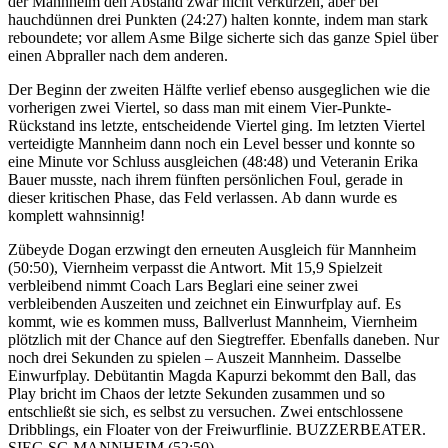
der Mannheim den Abstand zwar nicht verkürzen, aber bei
hauchdünnen drei Punkten (24:27) halten konnte, indem man stark
reboundete; vor allem Asme Bilge sicherte sich das ganze Spiel über
einen Abpraller nach dem anderen.
Der Beginn der zweiten Hälfte verlief ebenso ausgeglichen wie die
vorherigen zwei Viertel, so dass man mit einem Vier-Punkte-
Rückstand ins letzte, entscheidende Viertel ging. Im letzten Viertel
verteidigte Mannheim dann noch ein Level besser und konnte so
eine Minute vor Schluss ausgleichen (48:48) und Veteranin Erika
Bauer musste, nach ihrem fünften persönlichen Foul, gerade in
dieser kritischen Phase, das Feld verlassen. Ab dann wurde es
komplett wahnsinnig!
Zübeyde Dogan erzwingt den erneuten Ausgleich für Mannheim
(50:50), Viernheim verpasst die Antwort. Mit 15,9 Spielzeit
verbleibend nimmt Coach Lars Beglari eine seiner zwei
verbleibenden Auszeiten und zeichnet ein Einwurfplay auf. Es
kommt, wie es kommen muss, Ballverlust Mannheim, Viernheim
plötzlich mit der Chance auf den Siegtreffer. Ebenfalls daneben. Nur
noch drei Sekunden zu spielen – Auszeit Mannheim. Dasselbe
Einwurfplay. Debütantin Magda Kapurzi bekommt den Ball, das
Play bricht im Chaos der letzte Sekunden zusammen und so
entschließt sie sich, es selbst zu versuchen. Zwei entschlossene
Dribblings, ein Floater von der Freiwurflinie. BUZZERBEATER.
SIEG SG MANNHEIM (52:50).