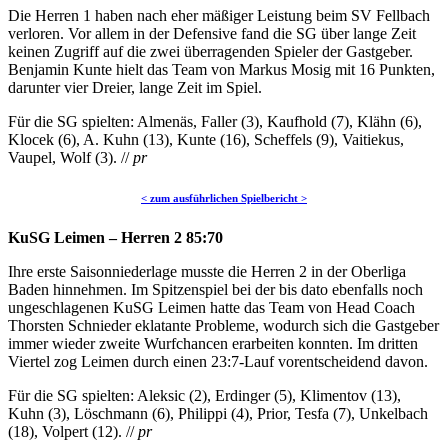
Die Herren 1 haben nach eher mäßiger Leistung beim SV Fellbach
verloren. Vor allem in der Defensive fand die SG über lange Zeit
keinen Zugriff auf die zwei überragenden Spieler der Gastgeber.
Benjamin Kunte hielt das Team von Markus Mosig mit 16 Punkten,
darunter vier Dreier, lange Zeit im Spiel.
Für die SG spielten: Almenäs, Faller (3), Kaufhold (7), Klähn (6),
Klocek (6), A. Kuhn (13), Kunte (16), Scheffels (9), Vaitiekus,
Vaupel, Wolf (3). //
pr
< zum ausführlichen Spielbericht >
KuSG Leimen – Herren 2 85:70
Ihre erste Saisonniederlage musste die Herren 2 in der Oberliga
Baden hinnehmen. Im Spitzenspiel bei der bis dato ebenfalls noch
ungeschlagenen KuSG Leimen hatte das Team von Head Coach
Thorsten Schnieder eklatante Probleme, wodurch sich die Gastgeber
immer wieder zweite Wurfchancen erarbeiten konnten. Im dritten
Viertel zog Leimen durch einen 23:7-Lauf vorentscheidend davon.
Für die SG spielten: Aleksic (2), Erdinger (5), Klimentov (13),
Kuhn (3), Löschmann (6), Philippi (4), Prior, Tesfa (7), Unkelbach
(18), Volpert (12). //
pr