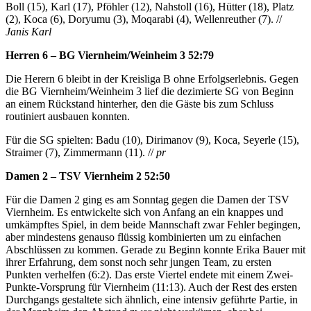
Boll (15), Karl (17), Pföhler (12), Nahstoll (16), Hütter (18), Platz
(2), Koca (6), Doryumu (3), Moqarabi (4), Wellenreuther (7). //
Janis Karl
Herren 6 – BG Viernheim/Weinheim 3 52:79
Die Herern 6 bleibt in der Kreisliga B ohne Erfolgserlebnis. Gegen
die BG Viernheim/Weinheim 3 lief die dezimierte SG von Beginn
an einem Rückstand hinterher, den die Gäste bis zum Schluss
routiniert ausbauen konnten.
Für die SG spielten: Badu (10), Dirimanov (9), Koca, Seyerle (15),
Straimer (7), Zimmermann (11). //
pr
Damen 2 – TSV Viernheim 2 52:50
Für die Damen 2 ging es am Sonntag gegen die Damen der TSV
Viernheim. Es entwickelte sich von Anfang an ein knappes und
umkämpftes Spiel, in dem beide Mannschaft zwar Fehler begingen,
aber mindestens genauso flüssig kombinierten um zu einfachen
Abschlüssen zu kommen. Gerade zu Beginn konnte Erika Bauer mit
ihrer Erfahrung, dem sonst noch sehr jungen Team, zu ersten
Punkten verhelfen (6:2). Das erste Viertel endete mit einem Zwei-
Punkte-Vorsprung für Viernheim (11:13). Auch der Rest des ersten
Durchgangs gestaltete sich ähnlich, eine intensiv geführte Partie, in