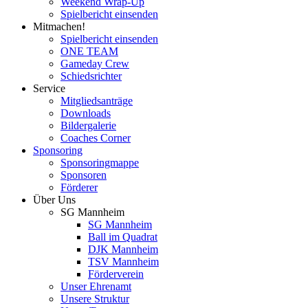
Weekend Wrap-Up
Spielbericht einsenden
Mitmachen!
Spielbericht einsenden
ONE TEAM
Gameday Crew
Schiedsrichter
Service
Mitgliedsanträge
Downloads
Bildergalerie
Coaches Corner
Sponsoring
Sponsoringmappe
Sponsoren
Förderer
Über Uns
SG Mannheim
SG Mannheim
Ball im Quadrat
DJK Mannheim
TSV Mannheim
Förderverein
Unser Ehrenamt
Unsere Struktur