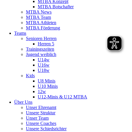
MTBA Konzept
MTBA Botschafter
MTBA News
MTBA Team
MTBA Athleten
MTBA Förderung
Teams
Senioren Herren
Herren 5
Trainingszeiten
Jugend weiblich
U14w
U16w
U18w
Kids
U8 Minis
U10 Minis
12w
U12-Minis & U12 MTBA
Über Uns
Unser Ehrenamt
Unsere Struktur
Unser Team
Unsere Coaches
Unsere Schiedsrichter