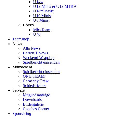
U14w
U12-Minis & U12 MTBA
U14m Basic
U10 Minis
U8 Minis
Hobby
Mix-Team
Ü40
Teamshop
News
Alle News
Herren 1 News
Weekend Wrap-Up
Spielbericht einsenden
Mitmachen!
Spielbericht einsenden
ONE TEAM
Gameday Crew
Schiedsrichter
Service
Mitgliedsanträge
Downloads
Bildergalerie
Coaches Corner
Sponsoring