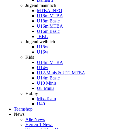
Damen 2
Jugend männlich
MTBA INFO
U18m MTBA
U18m Basic
U16m MTBA
U16m Basic
JBBL
Jugend weiblich
U18w
U16w
Kids
U14m MTBA
U14w
U12-Minis & U12 MTBA
U14m Basic
U10 Minis
U8 Minis
Hobby
Mix-Team
Ü40
Teamshop
News
Alle News
Herren 1 News