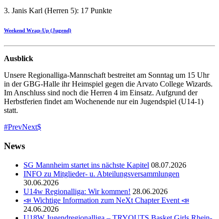
3. Janis Karl (Herren 5): 17 Punkte
Weekend Wrap-Up (Jugend)
Ausblick
Unsere Regionalliga-Mannschaft bestreitet am Sonntag um 15 Uhr
in der GBG-Halle ihr Heimspiel gegen die Arvato College Wizards.
Im Anschluss sind noch die Herren 4 im Einsatz. Aufgrund der
Herbstferien findet am Wochenende nur ein Jugendspiel (U14-1)
statt.
Prev
Next
News
SG Mannheim startet ins nächste Kapitel
08.07.2026
INFO zu Mitglieder- u. Abteilungsversammlungen
30.06.2026
U14w Regionalliga: Wir kommen!
28.06.2026
📣 Wichtige Information zum NeXt Chapter Event 📣
24.06.2026
U18W Jugendregionalliga – TRYOUTS Basket Girls Rhein-