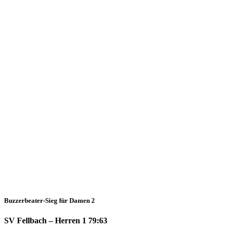
Okt.
2019
Weekend
Wrap-
Up
(Aktive)
vom
19./20.10.
23.10.2019
Weekend
Wrap-Up
Buzzerbeater-Sieg für Damen 2
SV Fellbach – Herren 1 79:63