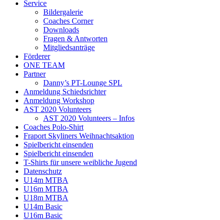
Service
Bildergalerie
Coaches Corner
Downloads
Fragen & Antworten
Mitgliedsanträge
Förderer
ONE TEAM
Partner
Danny’s PT-Lounge SPL
Anmeldung Schiedsrichter
Anmeldung Workshop
AST 2020 Volunteers
AST 2020 Volunteers – Infos
Coaches Polo-Shirt
Fraport Skyliners Weihnachtsaktion
Spielbericht einsenden
Spielbericht einsenden
T-Shirts für unsere weibliche Jugend
Datenschutz
U14m MTBA
U16m MTBA
U18m MTBA
U14m Basic
U16m Basic