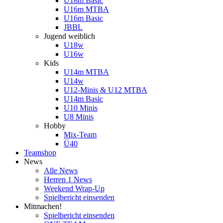
U18m Basic
U16m MTBA
U16m Basic
JBBL
Jugend weiblich
U18w
U16w
Kids
U14m MTBA
U14w
U12-Minis & U12 MTBA
U14m Basic
U10 Minis
U8 Minis
Hobby
Mix-Team
Ü40
Teamshop
News
Alle News
Herren 1 News
Weekend Wrap-Up
Spielbericht einsenden
Mitmachen!
Spielbericht einsenden