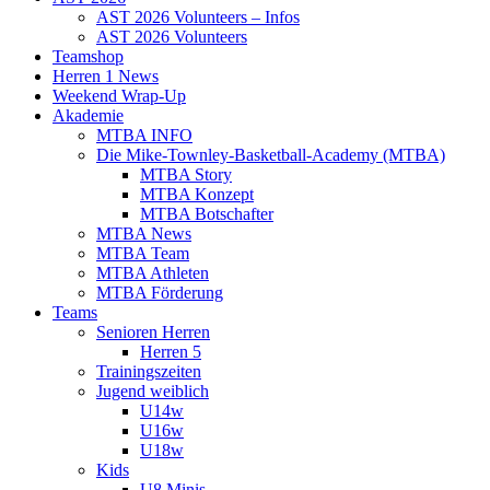
AST 2026 Volunteers – Infos
AST 2026 Volunteers
Teamshop
Herren 1 News
Weekend Wrap-Up
Akademie
MTBA INFO
Die Mike-Townley-Basketball-Academy (MTBA)
MTBA Story
MTBA Konzept
MTBA Botschafter
MTBA News
MTBA Team
MTBA Athleten
MTBA Förderung
Teams
Senioren Herren
Herren 5
Trainingszeiten
Jugend weiblich
U14w
U16w
U18w
Kids
U8 Minis