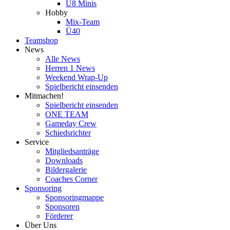
U8 Minis
Hobby
Mix-Team
Ü40
Teamshop
News
Alle News
Herren 1 News
Weekend Wrap-Up
Spielbericht einsenden
Mitmachen!
Spielbericht einsenden
ONE TEAM
Gameday Crew
Schiedsrichter
Service
Mitgliedsanträge
Downloads
Bildergalerie
Coaches Corner
Sponsoring
Sponsoringmappe
Sponsoren
Förderer
Über Uns