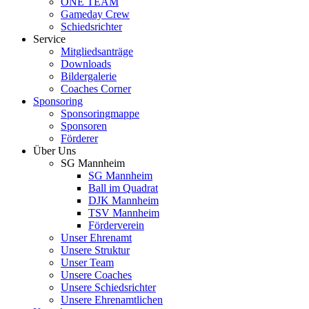
ONE TEAM
Gameday Crew
Schiedsrichter
Service
Mitgliedsanträge
Downloads
Bildergalerie
Coaches Corner
Sponsoring
Sponsoringmappe
Sponsoren
Förderer
Über Uns
SG Mannheim
SG Mannheim
Ball im Quadrat
DJK Mannheim
TSV Mannheim
Förderverein
Unser Ehrenamt
Unsere Struktur
Unser Team
Unsere Coaches
Unsere Schiedsrichter
Unsere Ehrenamtlichen