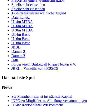
Fraport Skyliners Weihnachtsaktion
Spielbericht einsenden
Spielbericht einsenden
T-Shirts für unsere weibliche Jugend
Datenschutz
U14m MTBA
U16m MTBA
U18m MTBA
U14m Basic
U16m Basic
U18m Basic
JBBL
Damen 2
Damen 3
Ü40
Förderverein Basketball Rhein-Neckar e.V.
JBBL – #meettheteam 2025/26
Das nächste Spiel
News
SG Mannheim startet ins nächste Kapitel
INFO zu Mitglieder- u. Abteilungsversammlungen
U14w Regionalliga: Wir kommen!