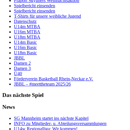
Fraport Skyliners Weihnachtsaktion
Spielbericht einsenden
Spielbericht einsenden
T-Shirts für unsere weibliche Jugend
Datenschutz
U14m MTBA
U16m MTBA
U18m MTBA
U14m Basic
U16m Basic
U18m Basic
JBBL
Damen 2
Damen 3
Ü40
Förderverein Basketball Rhein-Neckar e.V.
JBBL – #meettheteam 2025/26
Das nächste Spiel
News
SG Mannheim startet ins nächste Kapitel
INFO zu Mitglieder- u. Abteilungsversammlungen
U14w Regionalliga: Wir kommen!