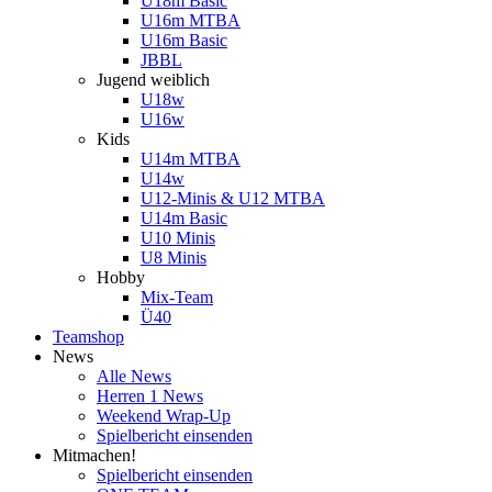
U18m Basic
U16m MTBA
U16m Basic
JBBL
Jugend weiblich
U18w
U16w
Kids
U14m MTBA
U14w
U12-Minis & U12 MTBA
U14m Basic
U10 Minis
U8 Minis
Hobby
Mix-Team
Ü40
Teamshop
News
Alle News
Herren 1 News
Weekend Wrap-Up
Spielbericht einsenden
Mitmachen!
Spielbericht einsenden