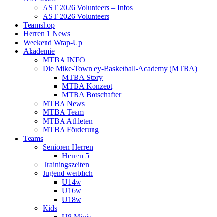
AST 2026 Volunteers – Infos
AST 2026 Volunteers
Teamshop
Herren 1 News
Weekend Wrap-Up
Akademie
MTBA INFO
Die Mike-Townley-Basketball-Academy (MTBA)
MTBA Story
MTBA Konzept
MTBA Botschafter
MTBA News
MTBA Team
MTBA Athleten
MTBA Förderung
Teams
Senioren Herren
Herren 5
Trainingszeiten
Jugend weiblich
U14w
U16w
U18w
Kids
U8 Minis