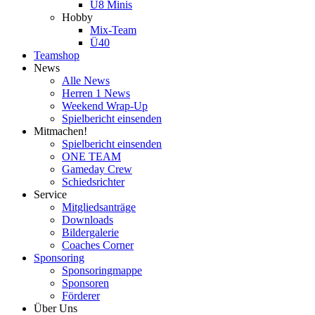
U8 Minis
Hobby
Mix-Team
Ü40
Teamshop
News
Alle News
Herren 1 News
Weekend Wrap-Up
Spielbericht einsenden
Mitmachen!
Spielbericht einsenden
ONE TEAM
Gameday Crew
Schiedsrichter
Service
Mitgliedsanträge
Downloads
Bildergalerie
Coaches Corner
Sponsoring
Sponsoringmappe
Sponsoren
Förderer
Über Uns