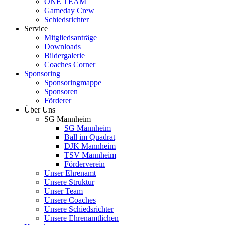
ONE TEAM
Gameday Crew
Schiedsrichter
Service
Mitgliedsanträge
Downloads
Bildergalerie
Coaches Corner
Sponsoring
Sponsoringmappe
Sponsoren
Förderer
Über Uns
SG Mannheim
SG Mannheim
Ball im Quadrat
DJK Mannheim
TSV Mannheim
Förderverein
Unser Ehrenamt
Unsere Struktur
Unser Team
Unsere Coaches
Unsere Schiedsrichter
Unsere Ehrenamtlichen