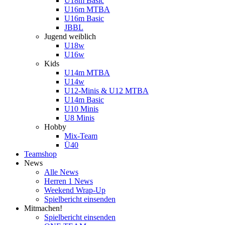
U18m Basic
U16m MTBA
U16m Basic
JBBL
Jugend weiblich
U18w
U16w
Kids
U14m MTBA
U14w
U12-Minis & U12 MTBA
U14m Basic
U10 Minis
U8 Minis
Hobby
Mix-Team
Ü40
Teamshop
News
Alle News
Herren 1 News
Weekend Wrap-Up
Spielbericht einsenden
Mitmachen!
Spielbericht einsenden