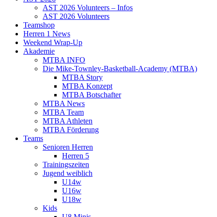
AST 2026 Volunteers – Infos
AST 2026 Volunteers
Teamshop
Herren 1 News
Weekend Wrap-Up
Akademie
MTBA INFO
Die Mike-Townley-Basketball-Academy (MTBA)
MTBA Story
MTBA Konzept
MTBA Botschafter
MTBA News
MTBA Team
MTBA Athleten
MTBA Förderung
Teams
Senioren Herren
Herren 5
Trainingszeiten
Jugend weiblich
U14w
U16w
U18w
Kids
U8 Minis