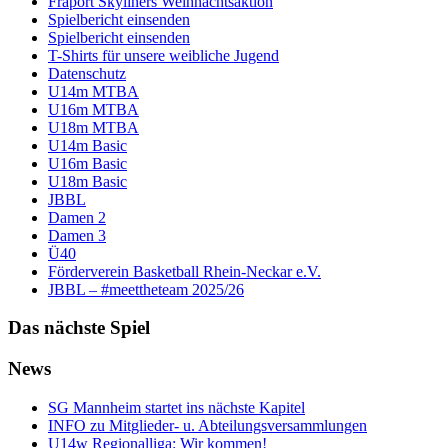
Fraport Skyliners Weihnachtsaktion
Spielbericht einsenden
Spielbericht einsenden
T-Shirts für unsere weibliche Jugend
Datenschutz
U14m MTBA
U16m MTBA
U18m MTBA
U14m Basic
U16m Basic
U18m Basic
JBBL
Damen 2
Damen 3
Ü40
Förderverein Basketball Rhein-Neckar e.V.
JBBL – #meettheteam 2025/26
Das nächste Spiel
News
SG Mannheim startet ins nächste Kapitel
INFO zu Mitglieder- u. Abteilungsversammlungen
U14w Regionalliga: Wir kommen!