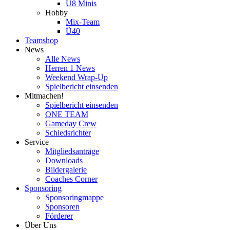
U8 Minis
Hobby
Mix-Team
Ü40
Teamshop
News
Alle News
Herren 1 News
Weekend Wrap-Up
Spielbericht einsenden
Mitmachen!
Spielbericht einsenden
ONE TEAM
Gameday Crew
Schiedsrichter
Service
Mitgliedsanträge
Downloads
Bildergalerie
Coaches Corner
Sponsoring
Sponsoringmappe
Sponsoren
Förderer
Über Uns