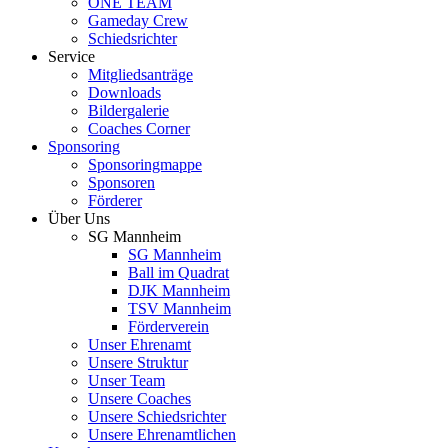
ONE TEAM
Gameday Crew
Schiedsrichter
Service
Mitgliedsanträge
Downloads
Bildergalerie
Coaches Corner
Sponsoring
Sponsoringmappe
Sponsoren
Förderer
Über Uns
SG Mannheim
SG Mannheim
Ball im Quadrat
DJK Mannheim
TSV Mannheim
Förderverein
Unser Ehrenamt
Unsere Struktur
Unser Team
Unsere Coaches
Unsere Schiedsrichter
Unsere Ehrenamtlichen