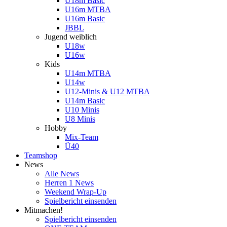
U18m Basic
U16m MTBA
U16m Basic
JBBL
Jugend weiblich
U18w
U16w
Kids
U14m MTBA
U14w
U12-Minis & U12 MTBA
U14m Basic
U10 Minis
U8 Minis
Hobby
Mix-Team
Ü40
Teamshop
News
Alle News
Herren 1 News
Weekend Wrap-Up
Spielbericht einsenden
Mitmachen!
Spielbericht einsenden