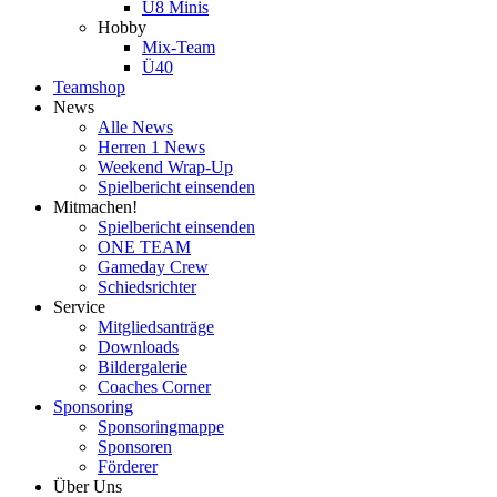
U8 Minis
Hobby
Mix-Team
Ü40
Teamshop
News
Alle News
Herren 1 News
Weekend Wrap-Up
Spielbericht einsenden
Mitmachen!
Spielbericht einsenden
ONE TEAM
Gameday Crew
Schiedsrichter
Service
Mitgliedsanträge
Downloads
Bildergalerie
Coaches Corner
Sponsoring
Sponsoringmappe
Sponsoren
Förderer
Über Uns