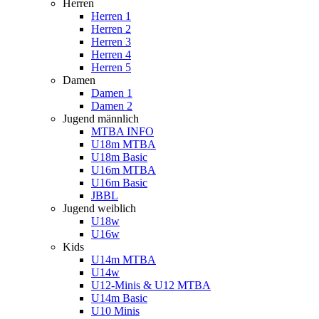
Herren
Herren 1
Herren 2
Herren 3
Herren 4
Herren 5
Damen
Damen 1
Damen 2
Jugend männlich
MTBA INFO
U18m MTBA
U18m Basic
U16m MTBA
U16m Basic
JBBL
Jugend weiblich
U18w
U16w
Kids
U14m MTBA
U14w
U12-Minis & U12 MTBA
U14m Basic
U10 Minis