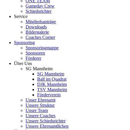
ONE TEAM
Gameday Crew
Schiedsrichter
Service
Mitgliedsanträge
Downloads
Bildergalerie
Coaches Corner
Sponsoring
Sponsoringmappe
Sponsoren
Förderer
Über Uns
SG Mannheim
SG Mannheim
Ball im Quadrat
DJK Mannheim
TSV Mannheim
Förderverein
Unser Ehrenamt
Unsere Struktur
Unser Team
Unsere Coaches
Unsere Schiedsrichter
Unsere Ehrenamtlichen