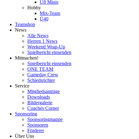
U8 Minis
Hobby
Mix-Team
Ü40
Teamshop
News
Alle News
Herren 1 News
Weekend Wrap-Up
Spielbericht einsenden
Mitmachen!
Spielbericht einsenden
ONE TEAM
Gameday Crew
Schiedsrichter
Service
Mitgliedsanträge
Downloads
Bildergalerie
Coaches Corner
Sponsoring
Sponsoringmappe
Sponsoren
Förderer
Über Uns