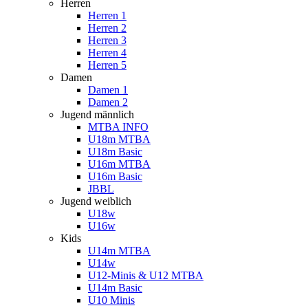
Herren
Herren 1
Herren 2
Herren 3
Herren 4
Herren 5
Damen
Damen 1
Damen 2
Jugend männlich
MTBA INFO
U18m MTBA
U18m Basic
U16m MTBA
U16m Basic
JBBL
Jugend weiblich
U18w
U16w
Kids
U14m MTBA
U14w
U12-Minis & U12 MTBA
U14m Basic
U10 Minis