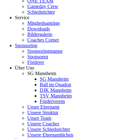
ONE TEAM
Gameday Crew
Schiedsrichter
Service
Mitgliedsanträge
Downloads
Bildergalerie
Coaches Corner
Sponsoring
Sponsoringmappe
Sponsoren
Förderer
Über Uns
SG Mannheim
SG Mannheim
Ball im Quadrat
DJK Mannheim
TSV Mannheim
Förderverein
Unser Ehrenamt
Unsere Struktur
Unser Team
Unsere Coaches
Unsere Schiedsrichter
Unsere Ehrenamtlichen