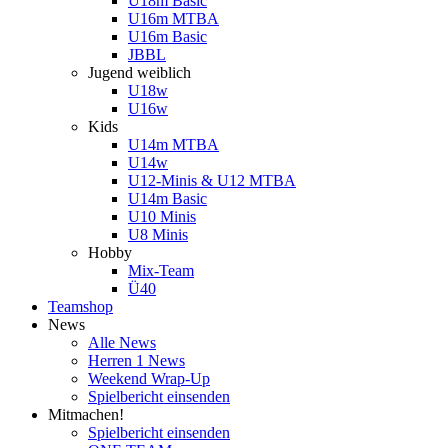
U18m Basic
U16m MTBA
U16m Basic
JBBL
Jugend weiblich
U18w
U16w
Kids
U14m MTBA
U14w
U12-Minis & U12 MTBA
U14m Basic
U10 Minis
U8 Minis
Hobby
Mix-Team
Ü40
Teamshop
News
Alle News
Herren 1 News
Weekend Wrap-Up
Spielbericht einsenden
Mitmachen!
Spielbericht einsenden