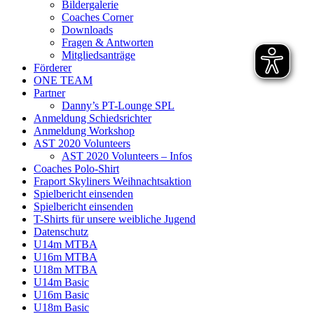
Bildergalerie
Coaches Corner
Downloads
Fragen & Antworten
Mitgliedsanträge
Förderer
ONE TEAM
Partner
Danny’s PT-Lounge SPL
Anmeldung Schiedsrichter
Anmeldung Workshop
AST 2020 Volunteers
AST 2020 Volunteers – Infos
Coaches Polo-Shirt
Fraport Skyliners Weihnachtsaktion
Spielbericht einsenden
Spielbericht einsenden
T-Shirts für unsere weibliche Jugend
Datenschutz
U14m MTBA
U16m MTBA
U18m MTBA
U14m Basic
U16m Basic
U18m Basic