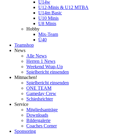
U14w
U12-Minis & U12 MTBA
U14m Basic
U10 Minis
U8 Minis
Hobby
Mix-Team
Ü40
Teamshop
News
Alle News
Herren 1 News
Weekend Wrap-Up
Spielbericht einsenden
Mitmachen!
Spielbericht einsenden
ONE TEAM
Gameday Crew
Schiedsrichter
Service
Mitgliedsanträge
Downloads
Bildergalerie
Coaches Corner
Sponsoring