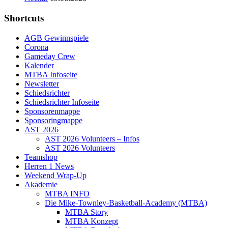
Shortcuts
AGB Gewinnspiele
Corona
Gameday Crew
Kalender
MTBA Infoseite
Newsletter
Schiedsrichter
Schiedsrichter Infoseite
Sponsorenmappe
Sponsoringmappe
AST 2026
AST 2026 Volunteers – Infos
AST 2026 Volunteers
Teamshop
Herren 1 News
Weekend Wrap-Up
Akademie
MTBA INFO
Die Mike-Townley-Basketball-Academy (MTBA)
MTBA Story
MTBA Konzept