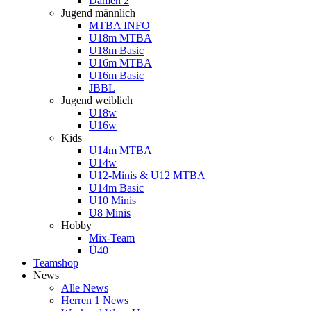
Damen 2
Jugend männlich
MTBA INFO
U18m MTBA
U18m Basic
U16m MTBA
U16m Basic
JBBL
Jugend weiblich
U18w
U16w
Kids
U14m MTBA
U14w
U12-Minis & U12 MTBA
U14m Basic
U10 Minis
U8 Minis
Hobby
Mix-Team
Ü40
Teamshop
News
Alle News
Herren 1 News