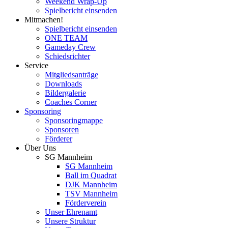
Weekend Wrap-Up
Spielbericht einsenden
Mitmachen!
Spielbericht einsenden
ONE TEAM
Gameday Crew
Schiedsrichter
Service
Mitgliedsanträge
Downloads
Bildergalerie
Coaches Corner
Sponsoring
Sponsoringmappe
Sponsoren
Förderer
Über Uns
SG Mannheim
SG Mannheim
Ball im Quadrat
DJK Mannheim
TSV Mannheim
Förderverein
Unser Ehrenamt
Unsere Struktur