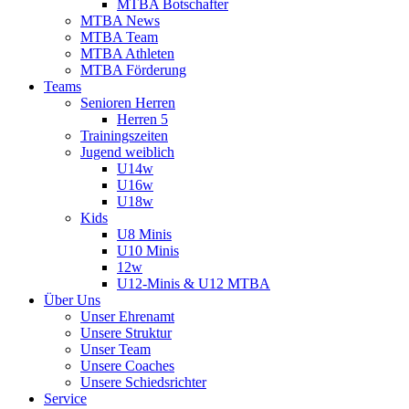
MTBA Botschafter
MTBA News
MTBA Team
MTBA Athleten
MTBA Förderung
Teams
Senioren Herren
Herren 5
Trainingszeiten
Jugend weiblich
U14w
U16w
U18w
Kids
U8 Minis
U10 Minis
12w
U12-Minis & U12 MTBA
Über Uns
Unser Ehrenamt
Unsere Struktur
Unser Team
Unsere Coaches
Unsere Schiedsrichter
Service