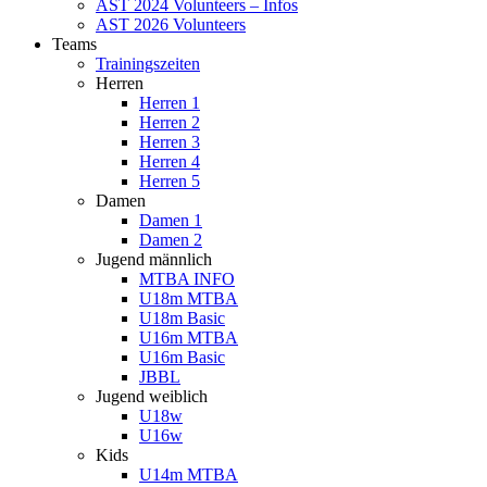
AST 2024 Volunteers – Infos
AST 2026 Volunteers
Teams
Trainingszeiten
Herren
Herren 1
Herren 2
Herren 3
Herren 4
Herren 5
Damen
Damen 1
Damen 2
Jugend männlich
MTBA INFO
U18m MTBA
U18m Basic
U16m MTBA
U16m Basic
JBBL
Jugend weiblich
U18w
U16w
Kids
U14m MTBA