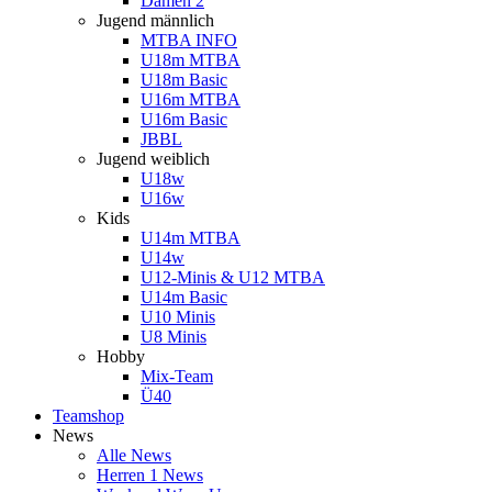
Damen 2
Jugend männlich
MTBA INFO
U18m MTBA
U18m Basic
U16m MTBA
U16m Basic
JBBL
Jugend weiblich
U18w
U16w
Kids
U14m MTBA
U14w
U12-Minis & U12 MTBA
U14m Basic
U10 Minis
U8 Minis
Hobby
Mix-Team
Ü40
Teamshop
News
Alle News
Herren 1 News