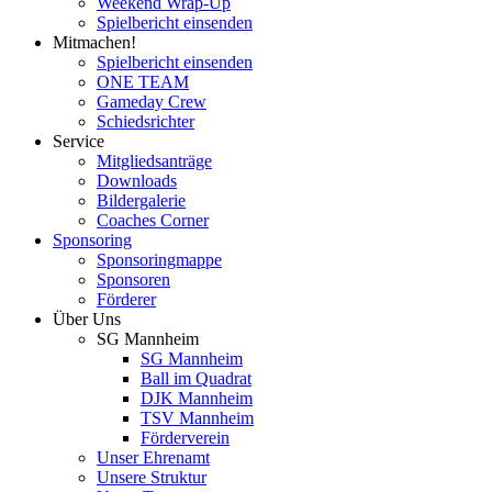
Weekend Wrap-Up
Spielbericht einsenden
Mitmachen!
Spielbericht einsenden
ONE TEAM
Gameday Crew
Schiedsrichter
Service
Mitgliedsanträge
Downloads
Bildergalerie
Coaches Corner
Sponsoring
Sponsoringmappe
Sponsoren
Förderer
Über Uns
SG Mannheim
SG Mannheim
Ball im Quadrat
DJK Mannheim
TSV Mannheim
Förderverein
Unser Ehrenamt
Unsere Struktur