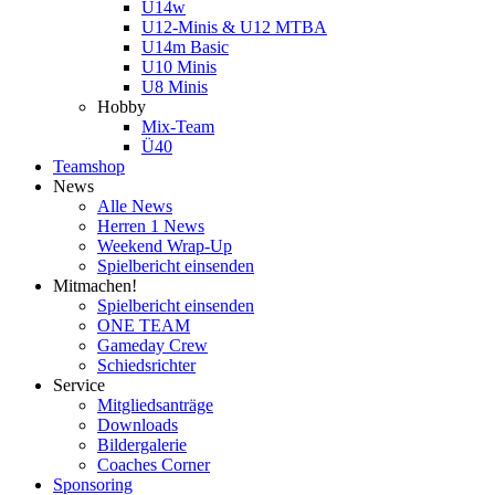
U14w
U12-Minis & U12 MTBA
U14m Basic
U10 Minis
U8 Minis
Hobby
Mix-Team
Ü40
Teamshop
News
Alle News
Herren 1 News
Weekend Wrap-Up
Spielbericht einsenden
Mitmachen!
Spielbericht einsenden
ONE TEAM
Gameday Crew
Schiedsrichter
Service
Mitgliedsanträge
Downloads
Bildergalerie
Coaches Corner
Sponsoring