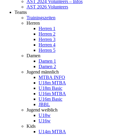
AST 2024 Volunteers – Infos
AST 2026 Volunteers
Teams
Trainingszeiten
Herren
Herren 1
Herren 2
Herren 3
Herren 4
Herren 5
Damen
Damen 1
Damen 2
Jugend männlich
MTBA INFO
U18m MTBA
U18m Basic
U16m MTBA
U16m Basic
JBBL
Jugend weiblich
U18w
U16w
Kids
U14m MTBA