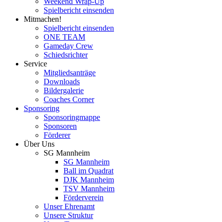
Weekend Wrap-Up
Spielbericht einsenden
Mitmachen!
Spielbericht einsenden
ONE TEAM
Gameday Crew
Schiedsrichter
Service
Mitgliedsanträge
Downloads
Bildergalerie
Coaches Corner
Sponsoring
Sponsoringmappe
Sponsoren
Förderer
Über Uns
SG Mannheim
SG Mannheim
Ball im Quadrat
DJK Mannheim
TSV Mannheim
Förderverein
Unser Ehrenamt
Unsere Struktur