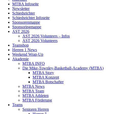
MTBA Infoseite
Newsletter
Schiedsrichter
Schiedsrichter Infoseite
Sponsorenmappe
Sponsoringmappe
AST 2026
AST 2026 Volunteers – Infos
AST 2026 Volunteers
Teamshop
Herren 1 News
Weekend Wrap-Up
Akademie
MTBA INFO
Die Mike-Townley-Basketball-Academy (MTBA)
MTBA Story
MTBA Konzept
MTBA Botschafter
MTBA News
MTBA Team
MTBA Athleten
MTBA Förderung
Teams
Senioren Herren
Herren 5