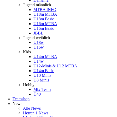
Damen 2
Jugend männlich
MTBA INFO
U18m MTBA
U18m Basic
U16m MTBA
U16m Basic
JBBL
Jugend weiblich
U18w
U16w
Kids
U14m MTBA
U14w
U12-Minis & U12 MTBA
U14m Basic
U10 Minis
U8 Minis
Hobby
Mix-Team
Ü40
Teamshop
News
Alle News
Herren 1 News