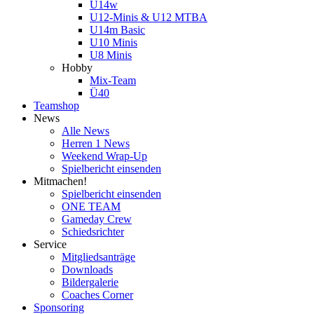
U14w
U12-Minis & U12 MTBA
U14m Basic
U10 Minis
U8 Minis
Hobby
Mix-Team
Ü40
Teamshop
News
Alle News
Herren 1 News
Weekend Wrap-Up
Spielbericht einsenden
Mitmachen!
Spielbericht einsenden
ONE TEAM
Gameday Crew
Schiedsrichter
Service
Mitgliedsanträge
Downloads
Bildergalerie
Coaches Corner
Sponsoring