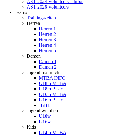
AST 2024 Volunteers – Infos
AST 2026 Volunteers
Teams
Trainingszeiten
Herren
Herren 1
Herren 2
Herren 3
Herren 4
Herren 5
Damen
Damen 1
Damen 2
Jugend männlich
MTBA INFO
U18m MTBA
U18m Basic
U16m MTBA
U16m Basic
JBBL
Jugend weiblich
U18w
U16w
Kids
U14m MTBA