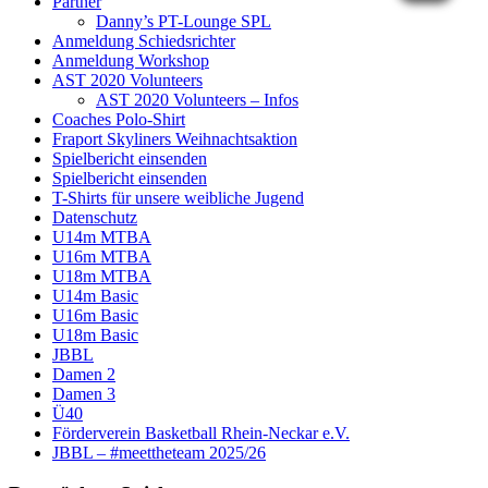
Partner
Danny’s PT-Lounge SPL
Anmeldung Schiedsrichter
Anmeldung Workshop
AST 2020 Volunteers
AST 2020 Volunteers – Infos
Coaches Polo-Shirt
Fraport Skyliners Weihnachtsaktion
Spielbericht einsenden
Spielbericht einsenden
T-Shirts für unsere weibliche Jugend
Datenschutz
U14m MTBA
U16m MTBA
U18m MTBA
U14m Basic
U16m Basic
U18m Basic
JBBL
Damen 2
Damen 3
Ü40
Förderverein Basketball Rhein-Neckar e.V.
JBBL – #meettheteam 2025/26