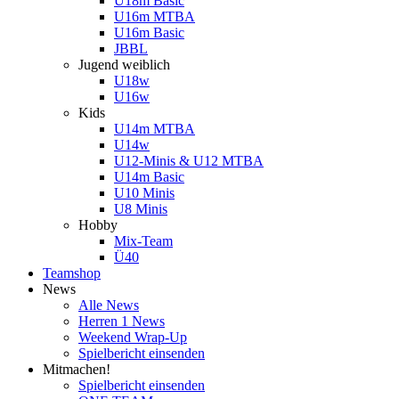
U18m Basic
U16m MTBA
U16m Basic
JBBL
Jugend weiblich
U18w
U16w
Kids
U14m MTBA
U14w
U12-Minis & U12 MTBA
U14m Basic
U10 Minis
U8 Minis
Hobby
Mix-Team
Ü40
Teamshop
News
Alle News
Herren 1 News
Weekend Wrap-Up
Spielbericht einsenden
Mitmachen!
Spielbericht einsenden