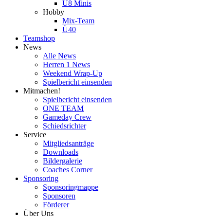
U8 Minis
Hobby
Mix-Team
Ü40
Teamshop
News
Alle News
Herren 1 News
Weekend Wrap-Up
Spielbericht einsenden
Mitmachen!
Spielbericht einsenden
ONE TEAM
Gameday Crew
Schiedsrichter
Service
Mitgliedsanträge
Downloads
Bildergalerie
Coaches Corner
Sponsoring
Sponsoringmappe
Sponsoren
Förderer
Über Uns