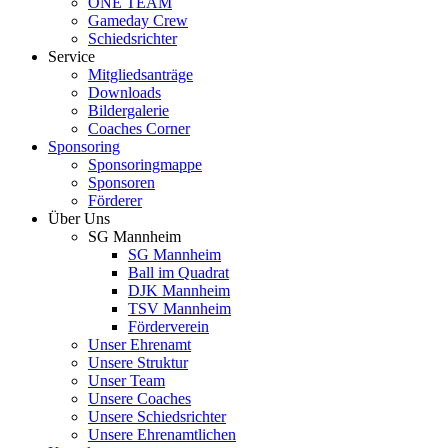
ONE TEAM
Gameday Crew
Schiedsrichter
Service
Mitgliedsanträge
Downloads
Bildergalerie
Coaches Corner
Sponsoring
Sponsoringmappe
Sponsoren
Förderer
Über Uns
SG Mannheim
SG Mannheim
Ball im Quadrat
DJK Mannheim
TSV Mannheim
Förderverein
Unser Ehrenamt
Unsere Struktur
Unser Team
Unsere Coaches
Unsere Schiedsrichter
Unsere Ehrenamtlichen