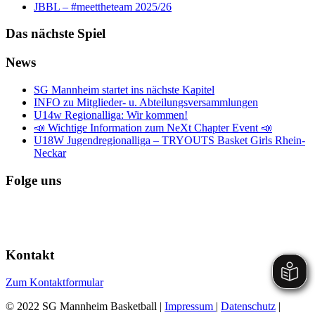
JBBL – #meettheteam 2025/26
Das nächste Spiel
News
SG Mannheim startet ins nächste Kapitel
INFO zu Mitglieder- u. Abteilungsversammlungen
U14w Regionalliga: Wir kommen!
📣 Wichtige Information zum NeXt Chapter Event 📣
U18W Jugendregionalliga – TRYOUTS Basket Girls Rhein-
Neckar
Folge uns
Kontakt
Zum Kontaktformular
© 2022 SG Mannheim Basketball |
Impressum
|
Datenschutz
|