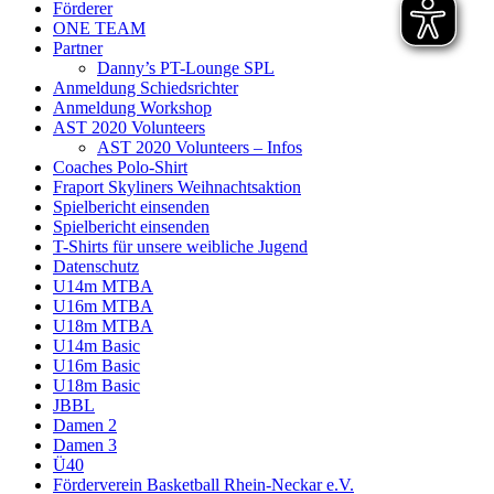
Förderer
ONE TEAM
Partner
Danny’s PT-Lounge SPL
Anmeldung Schiedsrichter
Anmeldung Workshop
AST 2020 Volunteers
AST 2020 Volunteers – Infos
Coaches Polo-Shirt
Fraport Skyliners Weihnachtsaktion
Spielbericht einsenden
Spielbericht einsenden
T-Shirts für unsere weibliche Jugend
Datenschutz
U14m MTBA
U16m MTBA
U18m MTBA
U14m Basic
U16m Basic
U18m Basic
JBBL
Damen 2
Damen 3
Ü40
Förderverein Basketball Rhein-Neckar e.V.