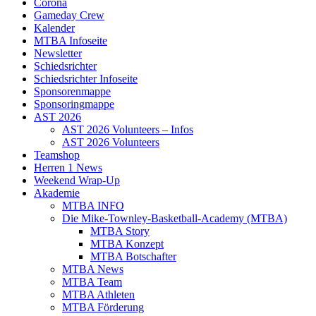
Corona
Gameday Crew
Kalender
MTBA Infoseite
Newsletter
Schiedsrichter
Schiedsrichter Infoseite
Sponsorenmappe
Sponsoringmappe
AST 2026
AST 2026 Volunteers – Infos
AST 2026 Volunteers
Teamshop
Herren 1 News
Weekend Wrap-Up
Akademie
MTBA INFO
Die Mike-Townley-Basketball-Academy (MTBA)
MTBA Story
MTBA Konzept
MTBA Botschafter
MTBA News
MTBA Team
MTBA Athleten
MTBA Förderung