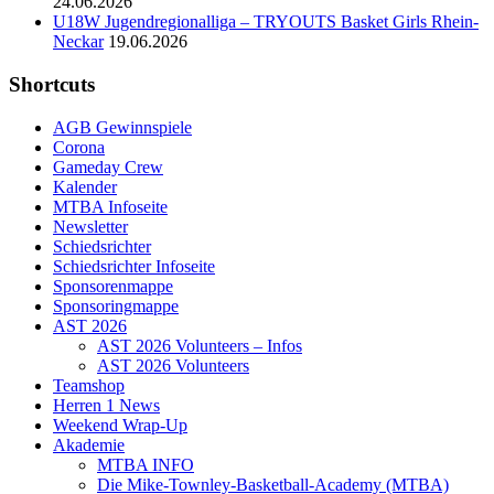
24.06.2026
U18W Jugendregionalliga – TRYOUTS Basket Girls Rhein-
Neckar
19.06.2026
Shortcuts
AGB Gewinnspiele
Corona
Gameday Crew
Kalender
MTBA Infoseite
Newsletter
Schiedsrichter
Schiedsrichter Infoseite
Sponsorenmappe
Sponsoringmappe
AST 2026
AST 2026 Volunteers – Infos
AST 2026 Volunteers
Teamshop
Herren 1 News
Weekend Wrap-Up
Akademie
MTBA INFO
Die Mike-Townley-Basketball-Academy (MTBA)