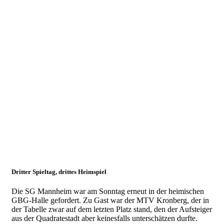
Okt.
2018
SG
Mannheim
feiert
zweiten
Saisonsieg
09.10.2018
Herren 1
Dritter Spieltag, drittes Heimspiel
Die SG Mannheim war am Sonntag erneut in der heimischen
GBG-Halle gefordert. Zu Gast war der MTV Kronberg, der in
der Tabelle zwar auf dem letzten Platz stand, den der Aufsteiger
aus der Quadratestadt aber keinesfalls unterschätzen durfte.