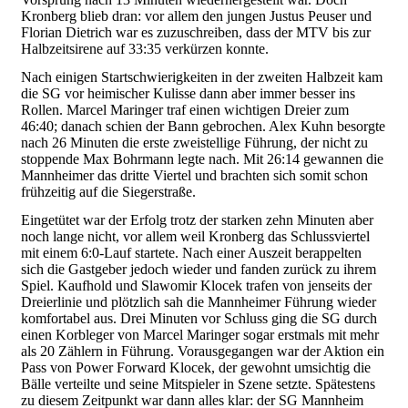
Kronberg blieb dran: vor allem den jungen Justus Peuser und
Florian Dietrich war es zuzuschreiben, dass der MTV bis zur
Halbzeitsirene auf 33:35 verkürzen konnte.
Nach einigen Startschwierigkeiten in der zweiten Halbzeit kam
die SG vor heimischer Kulisse dann aber immer besser ins
Rollen. Marcel Maringer traf einen wichtigen Dreier zum
46:40; danach schien der Bann gebrochen. Alex Kuhn besorgte
nach 26 Minuten die erste zweistellige Führung, der nicht zu
stoppende Max Bohrmann legte nach. Mit 26:14 gewannen die
Mannheimer das dritte Viertel und brachten sich somit schon
frühzeitig auf die Siegerstraße.
Eingetütet war der Erfolg trotz der starken zehn Minuten aber
noch lange nicht, vor allem weil Kronberg das Schlussviertel
mit einem 6:0-Lauf startete. Nach einer Auszeit berappelten
sich die Gastgeber jedoch wieder und fanden zurück zu ihrem
Spiel. Kaufhold und Slawomir Klocek trafen von jenseits der
Dreierlinie und plötzlich sah die Mannheimer Führung wieder
komfortabel aus. Drei Minuten vor Schluss ging die SG durch
einen Korbleger von Marcel Maringer sogar erstmals mit mehr
als 20 Zählern in Führung. Vorausgegangen war der Aktion ein
Pass von Power Forward Klocek, der gewohnt umsichtig die
Bälle verteilte und seine Mitspieler in Szene setzte. Spätestens
zu diesem Zeitpunkt war dann alles klar: der SG Mannheim