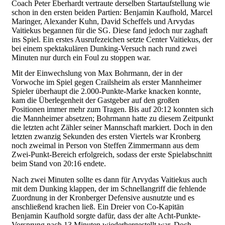
Coach Peter Eberhardt vertraute derselben Startaufstellung wie
schon in den ersten beiden Partien: Benjamin Kaufhold, Marcel
Maringer, Alexander Kuhn, David Scheffels und Arvydas
Vaitiekus begannen für die SG. Diese fand jedoch nur zaghaft
ins Spiel. Ein erstes Ausrufezeichen setzte Center Vaitiekus, der
bei einem spektakulären Dunking-Versuch nach rund zwei
Minuten nur durch ein Foul zu stoppen war.
Mit der Einwechslung von Max Bohrmann, der in der
Vorwoche im Spiel gegen Crailsheim als erster Mannheimer
Spieler überhaupt die 2.000-Punkte-Marke knacken konnte,
kam die Überlegenheit der Gastgeber auf den großen
Positionen immer mehr zum Tragen. Bis auf 20:12 konnten sich
die Mannheimer absetzen; Bohrmann hatte zu diesem Zeitpunkt
die letzten acht Zähler seiner Mannschaft markiert. Doch in den
letzten zwanzig Sekunden des ersten Viertels war Kronberg
noch zweimal in Person von Steffen Zimmermann aus dem
Zwei-Punkt-Bereich erfolgreich, sodass der erste Spielabschnitt
beim Stand von 20:16 endete.
Nach zwei Minuten sollte es dann für Arvydas Vaitiekus auch
mit dem Dunking klappen, der im Schnellangriff die fehlende
Zuordnung in der Kronberger Defensive ausnutzte und es
anschließend krachen ließ. Ein Dreier von Co-Kapitän
Benjamin Kaufhold sorgte dafür, dass der alte Acht-Punkte-
Vorsprung nach 13 Minuten wiederhergestellt war. Doch