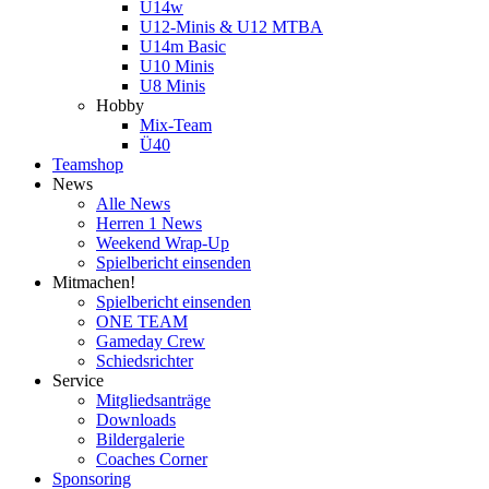
U14w
U12-Minis & U12 MTBA
U14m Basic
U10 Minis
U8 Minis
Hobby
Mix-Team
Ü40
Teamshop
News
Alle News
Herren 1 News
Weekend Wrap-Up
Spielbericht einsenden
Mitmachen!
Spielbericht einsenden
ONE TEAM
Gameday Crew
Schiedsrichter
Service
Mitgliedsanträge
Downloads
Bildergalerie
Coaches Corner
Sponsoring