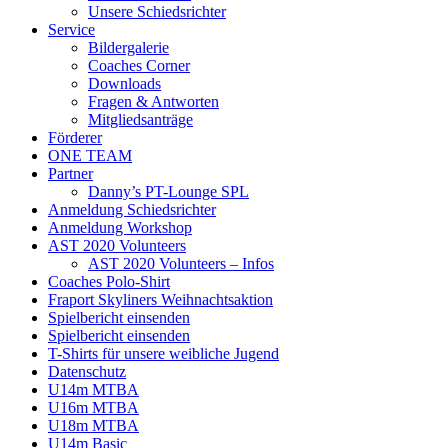
Unsere Schiedsrichter
Service
Bildergalerie
Coaches Corner
Downloads
Fragen & Antworten
Mitgliedsanträge
Förderer
ONE TEAM
Partner
Danny’s PT-Lounge SPL
Anmeldung Schiedsrichter
Anmeldung Workshop
AST 2020 Volunteers
AST 2020 Volunteers – Infos
Coaches Polo-Shirt
Fraport Skyliners Weihnachtsaktion
Spielbericht einsenden
Spielbericht einsenden
T-Shirts für unsere weibliche Jugend
Datenschutz
U14m MTBA
U16m MTBA
U18m MTBA
U14m Basic