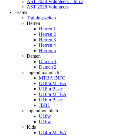
AST 2024 Volunteers – Infos
AST 2026 Volunteers
Teams
Trainingszeiten
Herren
Herren 1
Herren 2
Herren 3
Herren 4
Herren 5
Damen
Damen 1
Damen 2
Jugend männlich
MTBA INFO
U18m MTBA
U18m Basic
U16m MTBA
U16m Basic
JBBL
Jugend weiblich
U18w
U16w
Kids
U14m MTBA