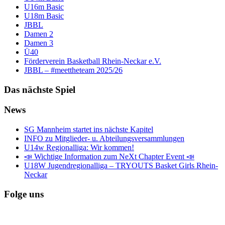
U16m Basic
U18m Basic
JBBL
Damen 2
Damen 3
Ü40
Förderverein Basketball Rhein-Neckar e.V.
JBBL – #meettheteam 2025/26
Das nächste Spiel
News
SG Mannheim startet ins nächste Kapitel
INFO zu Mitglieder- u. Abteilungsversammlungen
U14w Regionalliga: Wir kommen!
📣 Wichtige Information zum NeXt Chapter Event 📣
U18W Jugendregionalliga – TRYOUTS Basket Girls Rhein-
Neckar
Folge uns