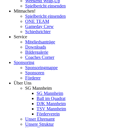
Weekend Wrap-Up
Spielbericht einsenden
Mitmachen!
Spielbericht einsenden
ONE TEAM
Gameday Crew
Schiedsrichter
Service
Mitgliedsanträge
Downloads
Bildergalerie
Coaches Corner
Sponsoring
Sponsoringmappe
Sponsoren
Förderer
Über Uns
SG Mannheim
SG Mannheim
Ball im Quadrat
DJK Mannheim
TSV Mannheim
Förderverein
Unser Ehrenamt
Unsere Struktur