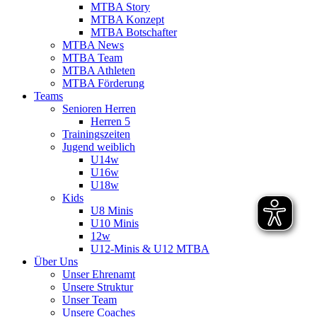
MTBA Story
MTBA Konzept
MTBA Botschafter
MTBA News
MTBA Team
MTBA Athleten
MTBA Förderung
Teams
Senioren Herren
Herren 5
Trainingszeiten
Jugend weiblich
U14w
U16w
U18w
Kids
U8 Minis
U10 Minis
12w
U12-Minis & U12 MTBA
Über Uns
Unser Ehrenamt
Unsere Struktur
Unser Team
Unsere Coaches