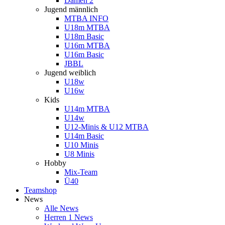
Damen 2
Jugend männlich
MTBA INFO
U18m MTBA
U18m Basic
U16m MTBA
U16m Basic
JBBL
Jugend weiblich
U18w
U16w
Kids
U14m MTBA
U14w
U12-Minis & U12 MTBA
U14m Basic
U10 Minis
U8 Minis
Hobby
Mix-Team
Ü40
Teamshop
News
Alle News
Herren 1 News