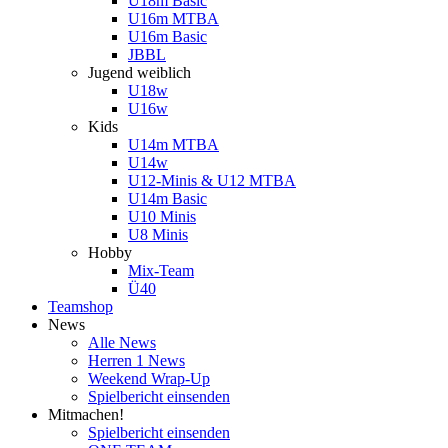
U18m Basic
U16m MTBA
U16m Basic
JBBL
Jugend weiblich
U18w
U16w
Kids
U14m MTBA
U14w
U12-Minis & U12 MTBA
U14m Basic
U10 Minis
U8 Minis
Hobby
Mix-Team
Ü40
Teamshop
News
Alle News
Herren 1 News
Weekend Wrap-Up
Spielbericht einsenden
Mitmachen!
Spielbericht einsenden