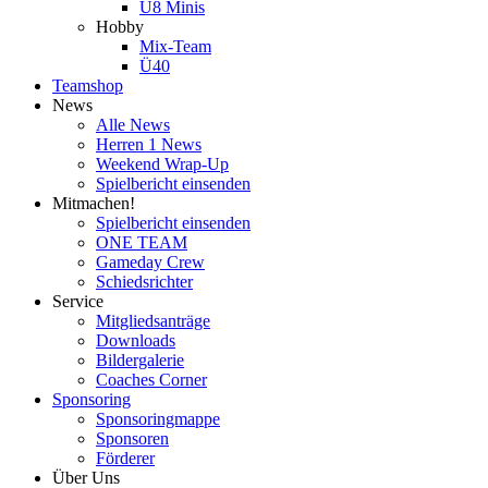
U8 Minis
Hobby
Mix-Team
Ü40
Teamshop
News
Alle News
Herren 1 News
Weekend Wrap-Up
Spielbericht einsenden
Mitmachen!
Spielbericht einsenden
ONE TEAM
Gameday Crew
Schiedsrichter
Service
Mitgliedsanträge
Downloads
Bildergalerie
Coaches Corner
Sponsoring
Sponsoringmappe
Sponsoren
Förderer
Über Uns