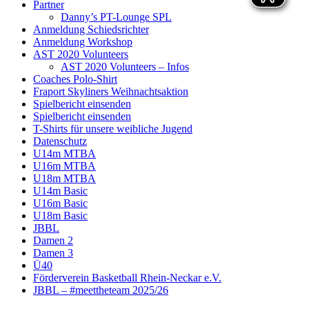
Partner
Danny’s PT-Lounge SPL
Anmeldung Schiedsrichter
Anmeldung Workshop
AST 2020 Volunteers
AST 2020 Volunteers – Infos
Coaches Polo-Shirt
Fraport Skyliners Weihnachtsaktion
Spielbericht einsenden
Spielbericht einsenden
T-Shirts für unsere weibliche Jugend
Datenschutz
U14m MTBA
U16m MTBA
U18m MTBA
U14m Basic
U16m Basic
U18m Basic
JBBL
Damen 2
Damen 3
Ü40
Förderverein Basketball Rhein-Neckar e.V.
JBBL – #meettheteam 2025/26