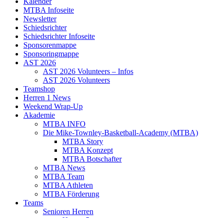
Kalender
MTBA Infoseite
Newsletter
Schiedsrichter
Schiedsrichter Infoseite
Sponsorenmappe
Sponsoringmappe
AST 2026
AST 2026 Volunteers – Infos
AST 2026 Volunteers
Teamshop
Herren 1 News
Weekend Wrap-Up
Akademie
MTBA INFO
Die Mike-Townley-Basketball-Academy (MTBA)
MTBA Story
MTBA Konzept
MTBA Botschafter
MTBA News
MTBA Team
MTBA Athleten
MTBA Förderung
Teams
Senioren Herren