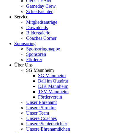
ONE TEAM
Gameday Crew
Schiedsrichter
Service
Mitgliedsanträge
Downloads
Bildergalerie
Coaches Corner
Sponsoring
Sponsoringmappe
Sponsoren
Förderer
Über Uns
SG Mannheim
SG Mannheim
Ball im Quadrat
DJK Mannheim
TSV Mannheim
Förderverein
Unser Ehrenamt
Unsere Struktur
Unser Team
Unsere Coaches
Unsere Schiedsrichter
Unsere Ehrenamtlichen