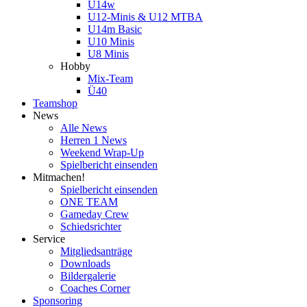
U14w
U12-Minis & U12 MTBA
U14m Basic
U10 Minis
U8 Minis
Hobby
Mix-Team
Ü40
Teamshop
News
Alle News
Herren 1 News
Weekend Wrap-Up
Spielbericht einsenden
Mitmachen!
Spielbericht einsenden
ONE TEAM
Gameday Crew
Schiedsrichter
Service
Mitgliedsanträge
Downloads
Bildergalerie
Coaches Corner
Sponsoring