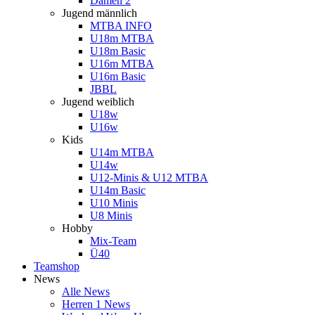
Damen 2
Jugend männlich
MTBA INFO
U18m MTBA
U18m Basic
U16m MTBA
U16m Basic
JBBL
Jugend weiblich
U18w
U16w
Kids
U14m MTBA
U14w
U12-Minis & U12 MTBA
U14m Basic
U10 Minis
U8 Minis
Hobby
Mix-Team
Ü40
Teamshop
News
Alle News
Herren 1 News