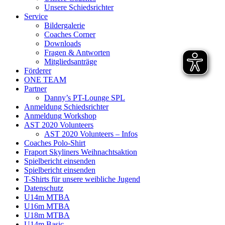
Unsere Schiedsrichter
Service
Bildergalerie
Coaches Corner
Downloads
Fragen & Antworten
Mitgliedsanträge
Förderer
ONE TEAM
Partner
Danny’s PT-Lounge SPL
Anmeldung Schiedsrichter
Anmeldung Workshop
AST 2020 Volunteers
AST 2020 Volunteers – Infos
Coaches Polo-Shirt
Fraport Skyliners Weihnachtsaktion
Spielbericht einsenden
Spielbericht einsenden
T-Shirts für unsere weibliche Jugend
Datenschutz
U14m MTBA
U16m MTBA
U18m MTBA
U14m Basic