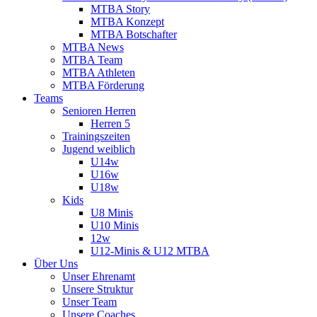
MTBA Story
MTBA Konzept
MTBA Botschafter
MTBA News
MTBA Team
MTBA Athleten
MTBA Förderung
Teams
Senioren Herren
Herren 5
Trainingszeiten
Jugend weiblich
U14w
U16w
U18w
Kids
U8 Minis
U10 Minis
12w
U12-Minis & U12 MTBA
Über Uns
Unser Ehrenamt
Unsere Struktur
Unser Team
Unsere Coaches