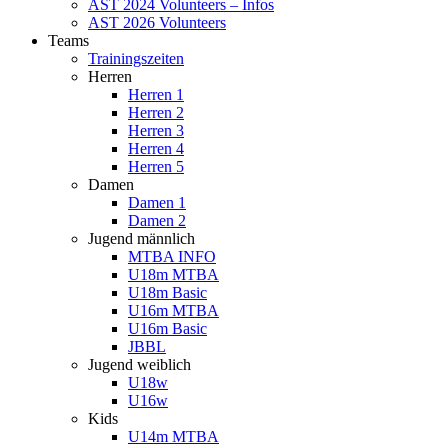
AST 2024 Volunteers – Infos
AST 2026 Volunteers
Teams
Trainingszeiten
Herren
Herren 1
Herren 2
Herren 3
Herren 4
Herren 5
Damen
Damen 1
Damen 2
Jugend männlich
MTBA INFO
U18m MTBA
U18m Basic
U16m MTBA
U16m Basic
JBBL
Jugend weiblich
U18w
U16w
Kids
U14m MTBA