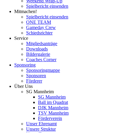
Weekend Wrap-Up
Spielbericht einsenden
Mitmachen!
Spielbericht einsenden
ONE TEAM
Gameday Crew
Schiedsrichter
Service
Mitgliedsanträge
Downloads
Bildergalerie
Coaches Corner
Sponsoring
Sponsoringmappe
Sponsoren
Förderer
Über Uns
SG Mannheim
SG Mannheim
Ball im Quadrat
DJK Mannheim
TSV Mannheim
Förderverein
Unser Ehrenamt
Unsere Struktur