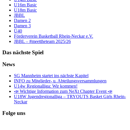
U16m Basic
U18m Basic
JBBL
Damen 2
Damen 3
Ü40
Förderverein Basketball Rhein-Neckar e.V.
JBBL – #meettheteam 2025/26
Das nächste Spiel
News
SG Mannheim startet ins nächste Kapitel
INFO zu Mitglieder- u. Abteilungsversammlungen
U14w Regionalliga: Wir kommen!
📣 Wichtige Information zum NeXt Chapter Event 📣
U18W Jugendregionalliga – TRYOUTS Basket Girls Rhein-
Neckar
Folge uns