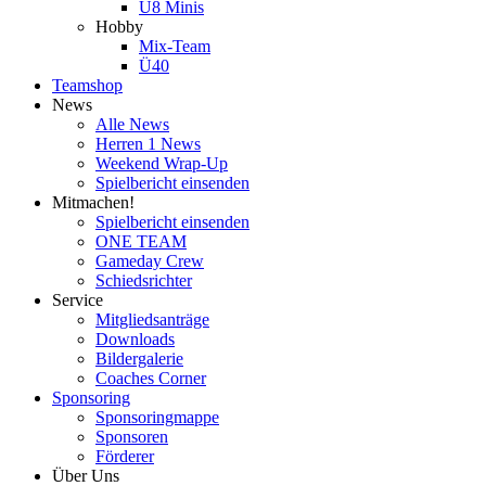
U8 Minis
Hobby
Mix-Team
Ü40
Teamshop
News
Alle News
Herren 1 News
Weekend Wrap-Up
Spielbericht einsenden
Mitmachen!
Spielbericht einsenden
ONE TEAM
Gameday Crew
Schiedsrichter
Service
Mitgliedsanträge
Downloads
Bildergalerie
Coaches Corner
Sponsoring
Sponsoringmappe
Sponsoren
Förderer
Über Uns