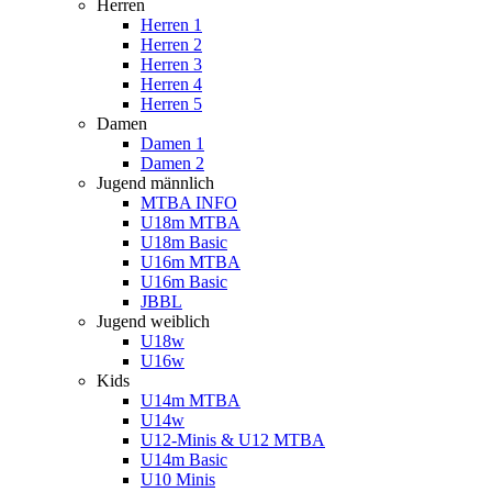
Herren
Herren 1
Herren 2
Herren 3
Herren 4
Herren 5
Damen
Damen 1
Damen 2
Jugend männlich
MTBA INFO
U18m MTBA
U18m Basic
U16m MTBA
U16m Basic
JBBL
Jugend weiblich
U18w
U16w
Kids
U14m MTBA
U14w
U12-Minis & U12 MTBA
U14m Basic
U10 Minis