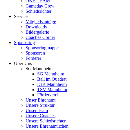
ONE TEAM
Gameday Crew
Schiedsrichter
Service
Mitgliedsanträge
Downloads
Bildergalerie
Coaches Corner
Sponsoring
Sponsoringmappe
Sponsoren
Förderer
Über Uns
SG Mannheim
SG Mannheim
Ball im Quadrat
DJK Mannheim
TSV Mannheim
Förderverein
Unser Ehrenamt
Unsere Struktur
Unser Team
Unsere Coaches
Unsere Schiedsrichter
Unsere Ehrenamtlichen