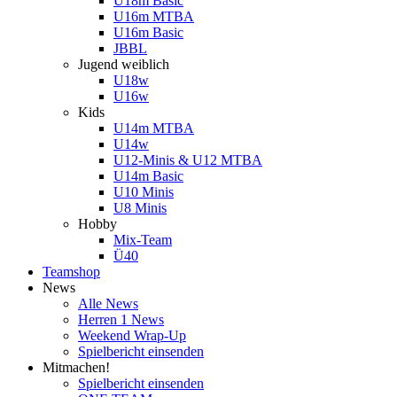
U18m Basic
U16m MTBA
U16m Basic
JBBL
Jugend weiblich
U18w
U16w
Kids
U14m MTBA
U14w
U12-Minis & U12 MTBA
U14m Basic
U10 Minis
U8 Minis
Hobby
Mix-Team
Ü40
Teamshop
News
Alle News
Herren 1 News
Weekend Wrap-Up
Spielbericht einsenden
Mitmachen!
Spielbericht einsenden