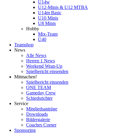
U14w
U12-Minis & U12 MTBA
U14m Basic
U10 Minis
U8 Minis
Hobby
Mix-Team
Ü40
Teamshop
News
Alle News
Herren 1 News
Weekend Wrap-Up
Spielbericht einsenden
Mitmachen!
Spielbericht einsenden
ONE TEAM
Gameday Crew
Schiedsrichter
Service
Mitgliedsanträge
Downloads
Bildergalerie
Coaches Corner
Sponsoring