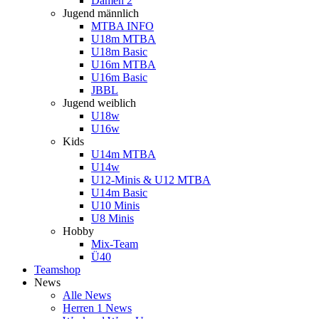
Damen 2
Jugend männlich
MTBA INFO
U18m MTBA
U18m Basic
U16m MTBA
U16m Basic
JBBL
Jugend weiblich
U18w
U16w
Kids
U14m MTBA
U14w
U12-Minis & U12 MTBA
U14m Basic
U10 Minis
U8 Minis
Hobby
Mix-Team
Ü40
Teamshop
News
Alle News
Herren 1 News