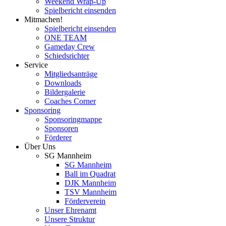
Weekend Wrap-Up
Spielbericht einsenden
Mitmachen!
Spielbericht einsenden
ONE TEAM
Gameday Crew
Schiedsrichter
Service
Mitgliedsanträge
Downloads
Bildergalerie
Coaches Corner
Sponsoring
Sponsoringmappe
Sponsoren
Förderer
Über Uns
SG Mannheim
SG Mannheim
Ball im Quadrat
DJK Mannheim
TSV Mannheim
Förderverein
Unser Ehrenamt
Unsere Struktur