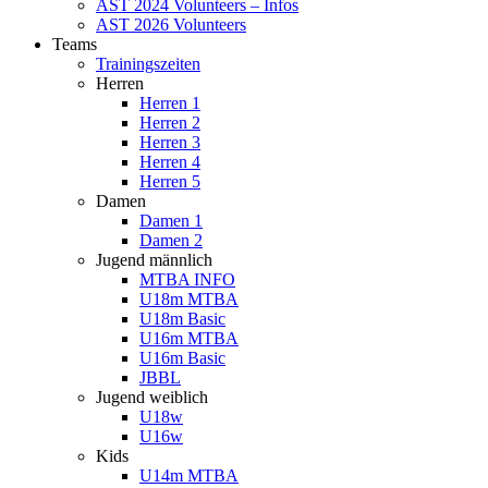
AST 2024 Volunteers – Infos
AST 2026 Volunteers
Teams
Trainingszeiten
Herren
Herren 1
Herren 2
Herren 3
Herren 4
Herren 5
Damen
Damen 1
Damen 2
Jugend männlich
MTBA INFO
U18m MTBA
U18m Basic
U16m MTBA
U16m Basic
JBBL
Jugend weiblich
U18w
U16w
Kids
U14m MTBA