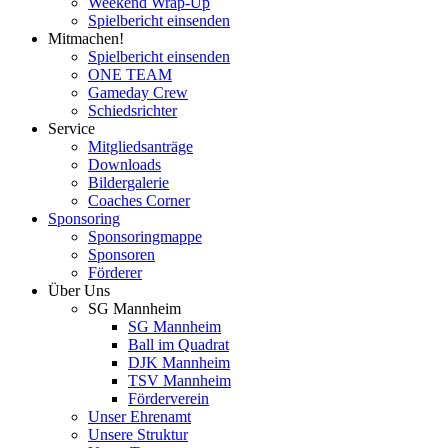
Weekend Wrap-Up
Spielbericht einsenden
Mitmachen!
Spielbericht einsenden
ONE TEAM
Gameday Crew
Schiedsrichter
Service
Mitgliedsanträge
Downloads
Bildergalerie
Coaches Corner
Sponsoring
Sponsoringmappe
Sponsoren
Förderer
Über Uns
SG Mannheim
SG Mannheim
Ball im Quadrat
DJK Mannheim
TSV Mannheim
Förderverein
Unser Ehrenamt
Unsere Struktur