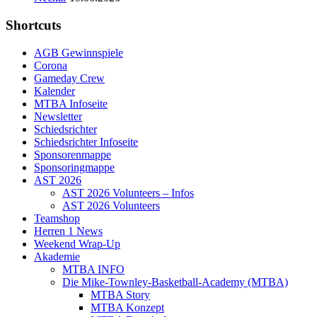
Shortcuts
AGB Gewinnspiele
Corona
Gameday Crew
Kalender
MTBA Infoseite
Newsletter
Schiedsrichter
Schiedsrichter Infoseite
Sponsorenmappe
Sponsoringmappe
AST 2026
AST 2026 Volunteers – Infos
AST 2026 Volunteers
Teamshop
Herren 1 News
Weekend Wrap-Up
Akademie
MTBA INFO
Die Mike-Townley-Basketball-Academy (MTBA)
MTBA Story
MTBA Konzept