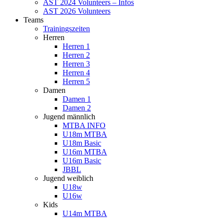
AST 2024 Volunteers – Infos
AST 2026 Volunteers
Teams
Trainingszeiten
Herren
Herren 1
Herren 2
Herren 3
Herren 4
Herren 5
Damen
Damen 1
Damen 2
Jugend männlich
MTBA INFO
U18m MTBA
U18m Basic
U16m MTBA
U16m Basic
JBBL
Jugend weiblich
U18w
U16w
Kids
U14m MTBA