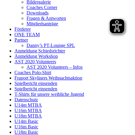
Bildergalerie
Coaches Corner
Downloads
Fragen & Antworten
Mitgliedsanträge
Förderer
ONE TEAM
Partner
Danny’s PT-Lounge SPL
Anmeldung Schiedsrichter
Anmeldung Workshop
AST 2020 Volunteers
AST 2020 Volunteers – Infos
Coaches Polo-Shirt
Fraport Skyliners Weihnachtsaktion
Spielbericht einsenden
Spielbericht einsenden
T-Shirts für unsere weibliche Jugend
Datenschutz
U14m MTBA
U16m MTBA
U18m MTBA
U14m Basic
U16m Basic
U18m Basic