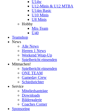
U14w
U12-Minis & U12 MTBA
U14m Basic
U10 Minis
U8 Minis
Hobby
Mix-Team
Ü40
Teamshop
News
Alle News
Herren 1 News
Weekend Wrap-Up
Spielbericht einsenden
Mitmachen!
Spielbericht einsenden
ONE TEAM
Gameday Crew
Schiedsrichter
Service
Mitgliedsanträge
Downloads
Bildergalerie
Coaches Corner
Sponsoring