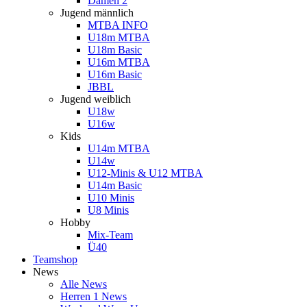
Damen 2
Jugend männlich
MTBA INFO
U18m MTBA
U18m Basic
U16m MTBA
U16m Basic
JBBL
Jugend weiblich
U18w
U16w
Kids
U14m MTBA
U14w
U12-Minis & U12 MTBA
U14m Basic
U10 Minis
U8 Minis
Hobby
Mix-Team
Ü40
Teamshop
News
Alle News
Herren 1 News