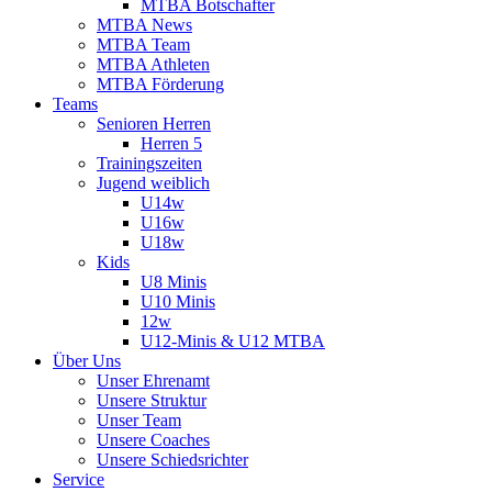
MTBA Botschafter
MTBA News
MTBA Team
MTBA Athleten
MTBA Förderung
Teams
Senioren Herren
Herren 5
Trainingszeiten
Jugend weiblich
U14w
U16w
U18w
Kids
U8 Minis
U10 Minis
12w
U12-Minis & U12 MTBA
Über Uns
Unser Ehrenamt
Unsere Struktur
Unser Team
Unsere Coaches
Unsere Schiedsrichter
Service