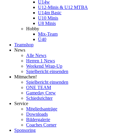
U14w
U12-Minis & U12 MTBA
U14m Basic
U10 Minis
U8 Minis
Hobby
Mix-Team
Ü40
Teamshop
News
Alle News
Herren 1 News
Weekend Wrap-Up
Spielbericht einsenden
Mitmachen!
Spielbericht einsenden
ONE TEAM
Gameday Crew
Schiedsrichter
Service
Mitgliedsanträge
Downloads
Bildergalerie
Coaches Corner
Sponsoring