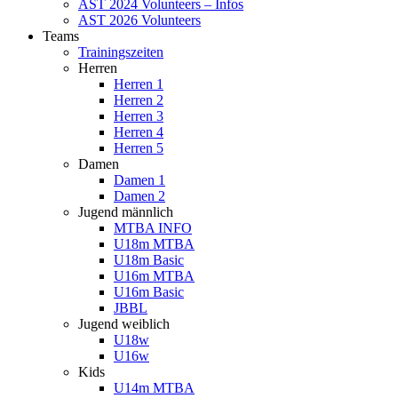
AST 2024 Volunteers – Infos
AST 2026 Volunteers
Teams
Trainingszeiten
Herren
Herren 1
Herren 2
Herren 3
Herren 4
Herren 5
Damen
Damen 1
Damen 2
Jugend männlich
MTBA INFO
U18m MTBA
U18m Basic
U16m MTBA
U16m Basic
JBBL
Jugend weiblich
U18w
U16w
Kids
U14m MTBA