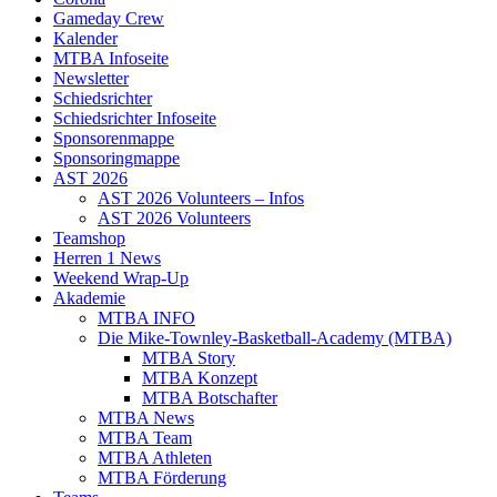
Gameday Crew
Kalender
MTBA Infoseite
Newsletter
Schiedsrichter
Schiedsrichter Infoseite
Sponsorenmappe
Sponsoringmappe
AST 2026
AST 2026 Volunteers – Infos
AST 2026 Volunteers
Teamshop
Herren 1 News
Weekend Wrap-Up
Akademie
MTBA INFO
Die Mike-Townley-Basketball-Academy (MTBA)
MTBA Story
MTBA Konzept
MTBA Botschafter
MTBA News
MTBA Team
MTBA Athleten
MTBA Förderung