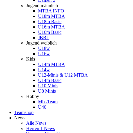
Damen 2
Jugend männlich
MTBA INFO
U18m MTBA
U18m Basic
U16m MTBA
U16m Basic
JBBL
Jugend weiblich
U18w
U16w
Kids
U14m MTBA
U14w
U12-Minis & U12 MTBA
U14m Basic
U10 Minis
U8 Minis
Hobby
Mix-Team
Ü40
Teamshop
News
Alle News
Herren 1 News