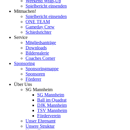
Weekend Wrap-Up
Spielbericht einsenden
Mitmachen!
Spielbericht einsenden
ONE TEAM
Gameday Crew
Schiedsrichter
Service
Mitgliedsanträge
Downloads
Bildergalerie
Coaches Corner
Sponsoring
Sponsoringmappe
Sponsoren
Förderer
Über Uns
SG Mannheim
SG Mannheim
Ball im Quadrat
DJK Mannheim
TSV Mannheim
Förderverein
Unser Ehrenamt
Unsere Struktur