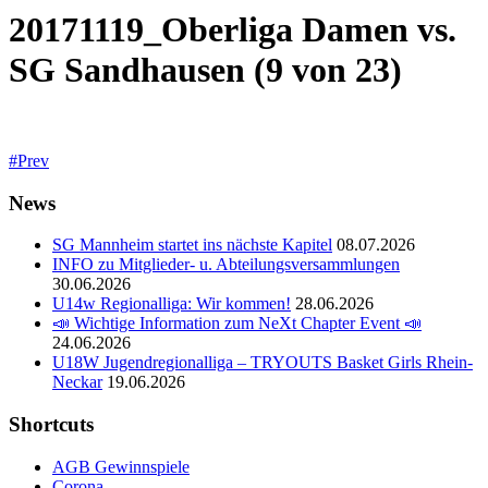
20171119_Oberliga Damen vs.
SG Sandhausen (9 von 23)
Prev
News
SG Mannheim startet ins nächste Kapitel
08.07.2026
INFO zu Mitglieder- u. Abteilungsversammlungen
30.06.2026
U14w Regionalliga: Wir kommen!
28.06.2026
📣 Wichtige Information zum NeXt Chapter Event 📣
24.06.2026
U18W Jugendregionalliga – TRYOUTS Basket Girls Rhein-
Neckar
19.06.2026
Shortcuts
AGB Gewinnspiele
Corona