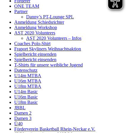
Förderer
ONE TEAM
Partner
Danny’s PT-Lounge SPL
Anmeldung Schiedsrichter
Anmeldung Workshop
AST 2020 Volunteers
AST 2020 Volunteers – Infos
Coaches Polo-Shirt
Fraport Skyliners Weihnachtsaktion
Spielbericht einsenden
Spielbericht einsenden
T-Shirts für unsere weibliche Jugend
Datenschutz
U14m MTBA
U16m MTBA
U18m MTBA
U14m Basic
U16m Basic
U18m Basic
JBBL
Damen 2
Damen 3
Ü40
Förderverein Basketball Rhein-Neckar e.V.