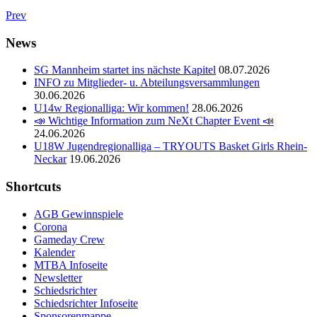
Prev
News
SG Mannheim startet ins nächste Kapitel
08.07.2026
INFO zu Mitglieder- u. Abteilungsversammlungen
30.06.2026
U14w Regionalliga: Wir kommen!
28.06.2026
📣 Wichtige Information zum NeXt Chapter Event 📣
24.06.2026
U18W Jugendregionalliga – TRYOUTS Basket Girls Rhein-
Neckar
19.06.2026
Shortcuts
AGB Gewinnspiele
Corona
Gameday Crew
Kalender
MTBA Infoseite
Newsletter
Schiedsrichter
Schiedsrichter Infoseite
Sponsorenmappe