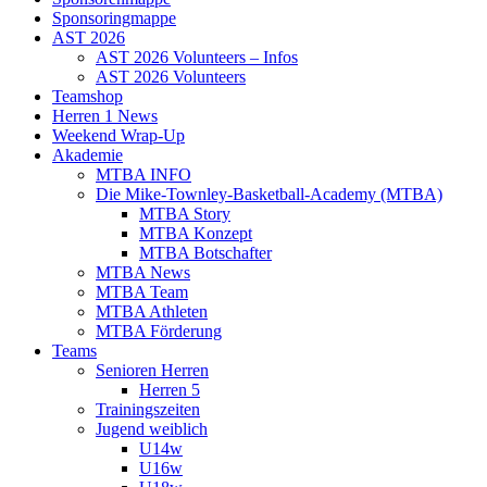
Sponsoringmappe
AST 2026
AST 2026 Volunteers – Infos
AST 2026 Volunteers
Teamshop
Herren 1 News
Weekend Wrap-Up
Akademie
MTBA INFO
Die Mike-Townley-Basketball-Academy (MTBA)
MTBA Story
MTBA Konzept
MTBA Botschafter
MTBA News
MTBA Team
MTBA Athleten
MTBA Förderung
Teams
Senioren Herren
Herren 5
Trainingszeiten
Jugend weiblich
U14w
U16w