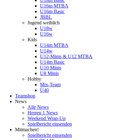
U18m Basic
U16m MTBA
U16m Basic
JBBL
Jugend weiblich
U18w
U16w
Kids
U14m MTBA
U14w
U12-Minis & U12 MTBA
U14m Basic
U10 Minis
U8 Minis
Hobby
Mix-Team
Ü40
Teamshop
News
Alle News
Herren 1 News
Weekend Wrap-Up
Spielbericht einsenden
Mitmachen!
Spielbericht einsenden