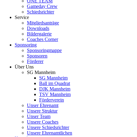
ONE TEAM
Gameday Crew
Schiedsrichter
Service
Mitgliedsanträge
Downloads
Bildergalerie
Coaches Corner
Sponsoring
Sponsoringmappe
Sponsoren
Förderer
Über Uns
SG Mannheim
SG Mannheim
Ball im Quadrat
DJK Mannheim
TSV Mannheim
Förderverein
Unser Ehrenamt
Unsere Struktur
Unser Team
Unsere Coaches
Unsere Schiedsrichter
Unsere Ehrenamtlichen