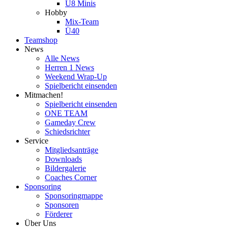
U8 Minis
Hobby
Mix-Team
Ü40
Teamshop
News
Alle News
Herren 1 News
Weekend Wrap-Up
Spielbericht einsenden
Mitmachen!
Spielbericht einsenden
ONE TEAM
Gameday Crew
Schiedsrichter
Service
Mitgliedsanträge
Downloads
Bildergalerie
Coaches Corner
Sponsoring
Sponsoringmappe
Sponsoren
Förderer
Über Uns