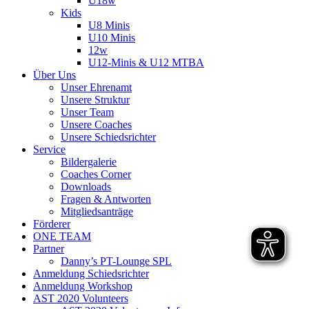
U18w
Kids
U8 Minis
U10 Minis
12w
U12-Minis & U12 MTBA
Über Uns
Unser Ehrenamt
Unsere Struktur
Unser Team
Unsere Coaches
Unsere Schiedsrichter
Service
Bildergalerie
Coaches Corner
Downloads
Fragen & Antworten
Mitgliedsanträge
Förderer
ONE TEAM
Partner
Danny’s PT-Lounge SPL
Anmeldung Schiedsrichter
Anmeldung Workshop
AST 2020 Volunteers