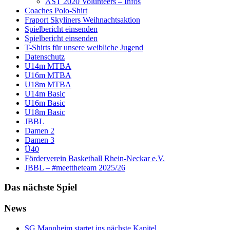
AST 2020 Volunteers – Infos
Coaches Polo-Shirt
Fraport Skyliners Weihnachtsaktion
Spielbericht einsenden
Spielbericht einsenden
T-Shirts für unsere weibliche Jugend
Datenschutz
U14m MTBA
U16m MTBA
U18m MTBA
U14m Basic
U16m Basic
U18m Basic
JBBL
Damen 2
Damen 3
Ü40
Förderverein Basketball Rhein-Neckar e.V.
JBBL – #meettheteam 2025/26
Das nächste Spiel
News
SG Mannheim startet ins nächste Kapitel