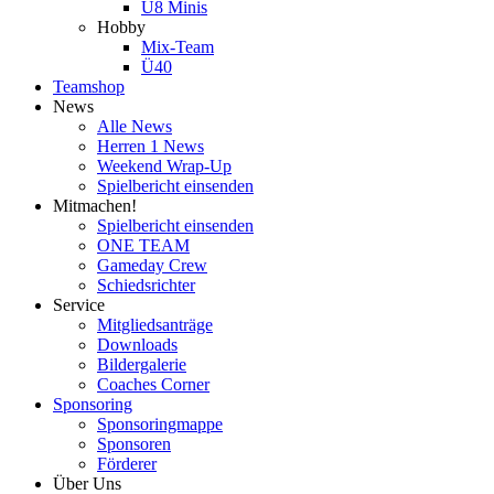
U8 Minis
Hobby
Mix-Team
Ü40
Teamshop
News
Alle News
Herren 1 News
Weekend Wrap-Up
Spielbericht einsenden
Mitmachen!
Spielbericht einsenden
ONE TEAM
Gameday Crew
Schiedsrichter
Service
Mitgliedsanträge
Downloads
Bildergalerie
Coaches Corner
Sponsoring
Sponsoringmappe
Sponsoren
Förderer
Über Uns