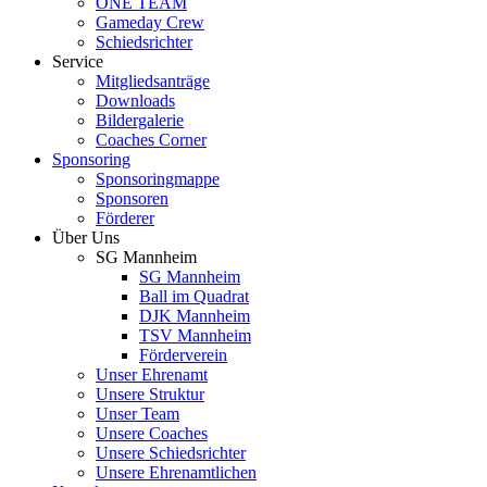
ONE TEAM
Gameday Crew
Schiedsrichter
Service
Mitgliedsanträge
Downloads
Bildergalerie
Coaches Corner
Sponsoring
Sponsoringmappe
Sponsoren
Förderer
Über Uns
SG Mannheim
SG Mannheim
Ball im Quadrat
DJK Mannheim
TSV Mannheim
Förderverein
Unser Ehrenamt
Unsere Struktur
Unser Team
Unsere Coaches
Unsere Schiedsrichter
Unsere Ehrenamtlichen