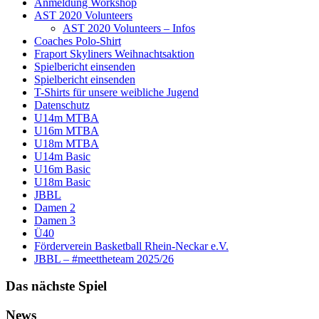
Anmeldung Workshop
AST 2020 Volunteers
AST 2020 Volunteers – Infos
Coaches Polo-Shirt
Fraport Skyliners Weihnachtsaktion
Spielbericht einsenden
Spielbericht einsenden
T-Shirts für unsere weibliche Jugend
Datenschutz
U14m MTBA
U16m MTBA
U18m MTBA
U14m Basic
U16m Basic
U18m Basic
JBBL
Damen 2
Damen 3
Ü40
Förderverein Basketball Rhein-Neckar e.V.
JBBL – #meettheteam 2025/26
Das nächste Spiel
News