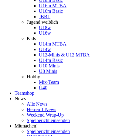
U18m Basic
U16m MTBA
U16m Basic
JBBL
Jugend weiblich
U18w
U16w
Kids
U14m MTBA
U14w
U12-Minis & U12 MTBA
U14m Basic
U10 Minis
U8 Minis
Hobby
Mix-Team
Ü40
Teamshop
News
Alle News
Herren 1 News
Weekend Wrap-Up
Spielbericht einsenden
Mitmachen!
Spielbericht einsenden