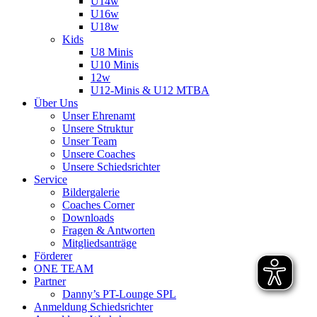
U14w
U16w
U18w
Kids
U8 Minis
U10 Minis
12w
U12-Minis & U12 MTBA
Über Uns
Unser Ehrenamt
Unsere Struktur
Unser Team
Unsere Coaches
Unsere Schiedsrichter
Service
Bildergalerie
Coaches Corner
Downloads
Fragen & Antworten
Mitgliedsanträge
Förderer
ONE TEAM
Partner
Danny’s PT-Lounge SPL
Anmeldung Schiedsrichter