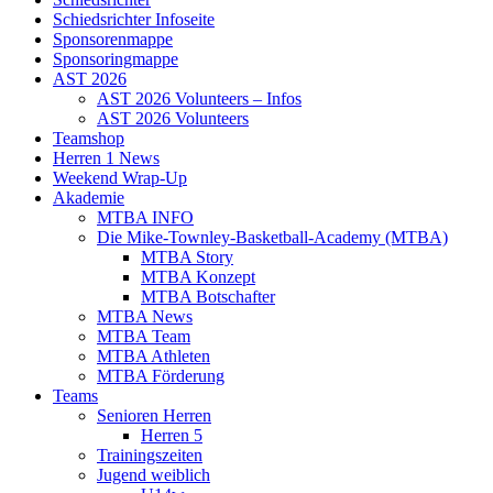
Schiedsrichter Infoseite
Sponsorenmappe
Sponsoringmappe
AST 2026
AST 2026 Volunteers – Infos
AST 2026 Volunteers
Teamshop
Herren 1 News
Weekend Wrap-Up
Akademie
MTBA INFO
Die Mike-Townley-Basketball-Academy (MTBA)
MTBA Story
MTBA Konzept
MTBA Botschafter
MTBA News
MTBA Team
MTBA Athleten
MTBA Förderung
Teams
Senioren Herren
Herren 5
Trainingszeiten
Jugend weiblich