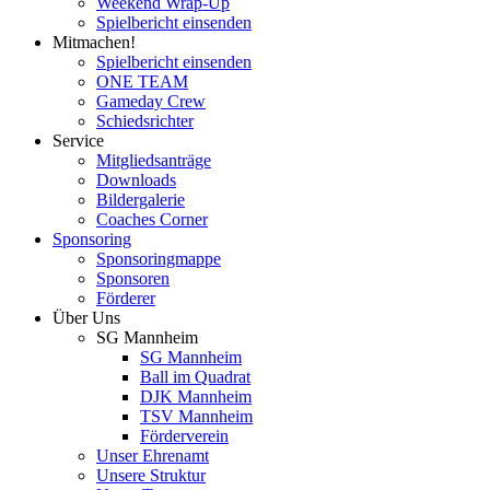
Weekend Wrap-Up
Spielbericht einsenden
Mitmachen!
Spielbericht einsenden
ONE TEAM
Gameday Crew
Schiedsrichter
Service
Mitgliedsanträge
Downloads
Bildergalerie
Coaches Corner
Sponsoring
Sponsoringmappe
Sponsoren
Förderer
Über Uns
SG Mannheim
SG Mannheim
Ball im Quadrat
DJK Mannheim
TSV Mannheim
Förderverein
Unser Ehrenamt
Unsere Struktur