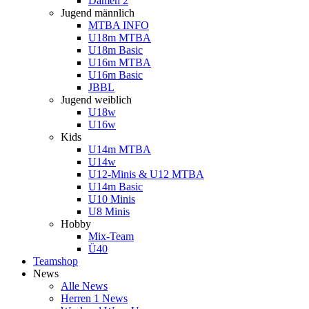
Damen 2
Jugend männlich
MTBA INFO
U18m MTBA
U18m Basic
U16m MTBA
U16m Basic
JBBL
Jugend weiblich
U18w
U16w
Kids
U14m MTBA
U14w
U12-Minis & U12 MTBA
U14m Basic
U10 Minis
U8 Minis
Hobby
Mix-Team
Ü40
Teamshop
News
Alle News
Herren 1 News