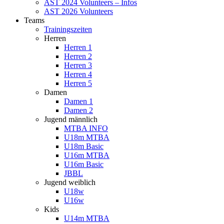
AST 2024 Volunteers – Infos
AST 2026 Volunteers
Teams
Trainingszeiten
Herren
Herren 1
Herren 2
Herren 3
Herren 4
Herren 5
Damen
Damen 1
Damen 2
Jugend männlich
MTBA INFO
U18m MTBA
U18m Basic
U16m MTBA
U16m Basic
JBBL
Jugend weiblich
U18w
U16w
Kids
U14m MTBA