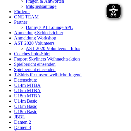
Fragen & Antworten
Mitgliedsanträge
Förderer
ONE TEAM
Partner
Danny’s PT-Lounge SPL
Anmeldung Schiedsrichter
Anmeldung Workshop
AST 2020 Volunteers
AST 2020 Volunteers – Infos
Coaches Polo-Shirt
Fraport Skyliners Weihnachtsaktion
Spielbericht einsenden
Spielbericht einsenden
T-Shirts für unsere weibliche Jugend
Datenschutz
U14m MTBA
U16m MTBA
U18m MTBA
U14m Basic
U16m Basic
U18m Basic
JBBL
Damen 2
Damen 3