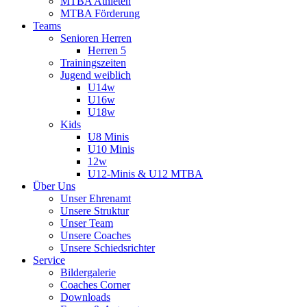
MTBA Athleten
MTBA Förderung
Teams
Senioren Herren
Herren 5
Trainingszeiten
Jugend weiblich
U14w
U16w
U18w
Kids
U8 Minis
U10 Minis
12w
U12-Minis & U12 MTBA
Über Uns
Unser Ehrenamt
Unsere Struktur
Unser Team
Unsere Coaches
Unsere Schiedsrichter
Service
Bildergalerie
Coaches Corner
Downloads