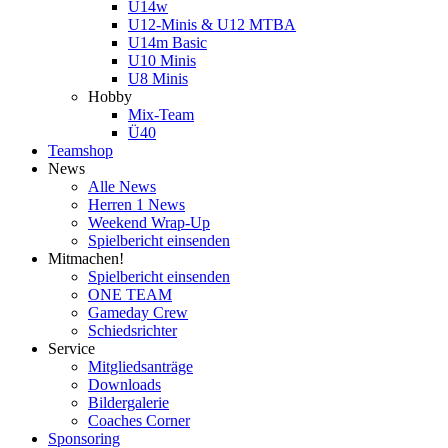
U14w
U12-Minis & U12 MTBA
U14m Basic
U10 Minis
U8 Minis
Hobby
Mix-Team
Ü40
Teamshop
News
Alle News
Herren 1 News
Weekend Wrap-Up
Spielbericht einsenden
Mitmachen!
Spielbericht einsenden
ONE TEAM
Gameday Crew
Schiedsrichter
Service
Mitgliedsanträge
Downloads
Bildergalerie
Coaches Corner
Sponsoring