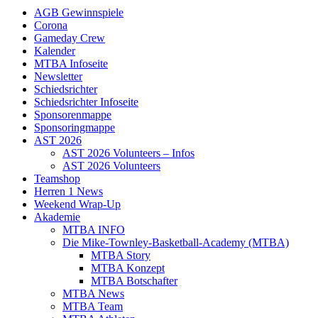
AGB Gewinnspiele
Corona
Gameday Crew
Kalender
MTBA Infoseite
Newsletter
Schiedsrichter
Schiedsrichter Infoseite
Sponsorenmappe
Sponsoringmappe
AST 2026
AST 2026 Volunteers – Infos
AST 2026 Volunteers
Teamshop
Herren 1 News
Weekend Wrap-Up
Akademie
MTBA INFO
Die Mike-Townley-Basketball-Academy (MTBA)
MTBA Story
MTBA Konzept
MTBA Botschafter
MTBA News
MTBA Team