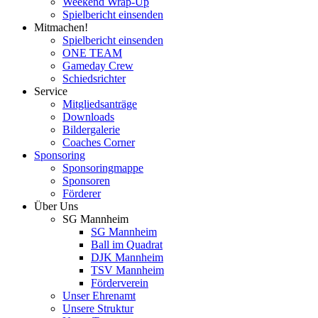
Weekend Wrap-Up
Spielbericht einsenden
Mitmachen!
Spielbericht einsenden
ONE TEAM
Gameday Crew
Schiedsrichter
Service
Mitgliedsanträge
Downloads
Bildergalerie
Coaches Corner
Sponsoring
Sponsoringmappe
Sponsoren
Förderer
Über Uns
SG Mannheim
SG Mannheim
Ball im Quadrat
DJK Mannheim
TSV Mannheim
Förderverein
Unser Ehrenamt
Unsere Struktur