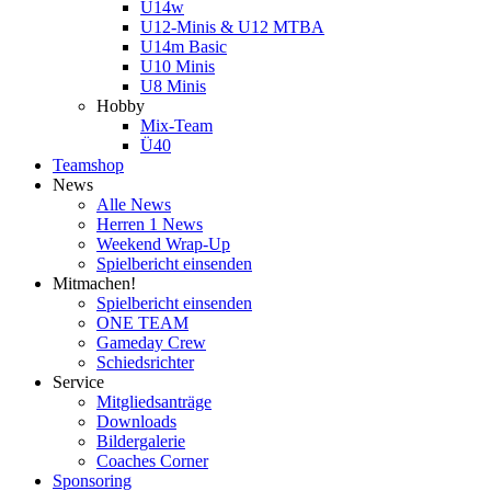
U14w
U12-Minis & U12 MTBA
U14m Basic
U10 Minis
U8 Minis
Hobby
Mix-Team
Ü40
Teamshop
News
Alle News
Herren 1 News
Weekend Wrap-Up
Spielbericht einsenden
Mitmachen!
Spielbericht einsenden
ONE TEAM
Gameday Crew
Schiedsrichter
Service
Mitgliedsanträge
Downloads
Bildergalerie
Coaches Corner
Sponsoring