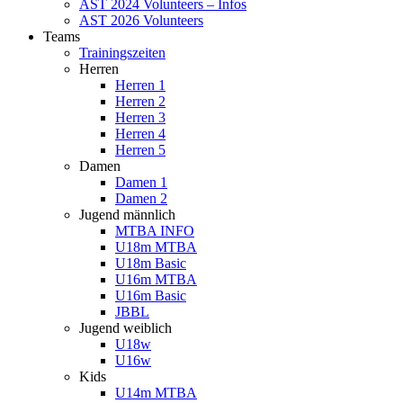
AST 2024 Volunteers – Infos
AST 2026 Volunteers
Teams
Trainingszeiten
Herren
Herren 1
Herren 2
Herren 3
Herren 4
Herren 5
Damen
Damen 1
Damen 2
Jugend männlich
MTBA INFO
U18m MTBA
U18m Basic
U16m MTBA
U16m Basic
JBBL
Jugend weiblich
U18w
U16w
Kids
U14m MTBA