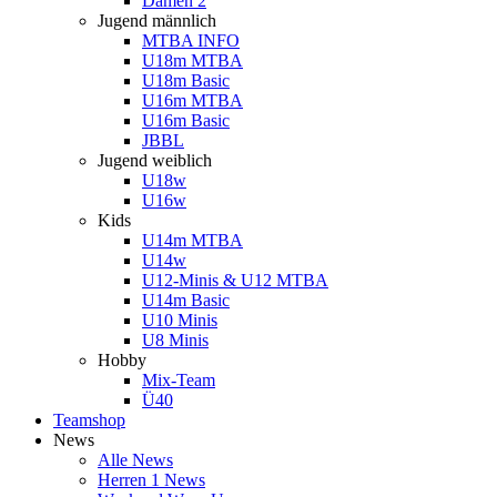
Damen 2
Jugend männlich
MTBA INFO
U18m MTBA
U18m Basic
U16m MTBA
U16m Basic
JBBL
Jugend weiblich
U18w
U16w
Kids
U14m MTBA
U14w
U12-Minis & U12 MTBA
U14m Basic
U10 Minis
U8 Minis
Hobby
Mix-Team
Ü40
Teamshop
News
Alle News
Herren 1 News