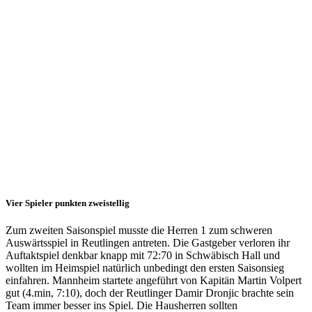
überzeugt
bei
Gastspiel
in
Reutlingen
02.10.2017
Herren 1
Vier Spieler punkten zweistellig
Zum zweiten Saisonspiel musste die Herren 1 zum schweren
Auswärtsspiel in Reutlingen antreten. Die Gastgeber verloren ihr
Auftaktspiel denkbar knapp mit 72:70 in Schwäbisch Hall und
wollten im Heimspiel natürlich unbedingt den ersten Saisonsieg
einfahren. Mannheim startete angeführt von Kapitän Martin Volpert
gut (4.min, 7:10), doch der Reutlinger Damir Dronjic brachte sein
Team immer besser ins Spiel. Die Hausherren sollten