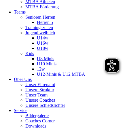
MTBA Athleten
MTBA Förderung
Teams
Senioren Herren
Herren 5
Trainingszeiten
Jugend weiblich
U14w
U16w
U18w
Kids
U8 Minis
U10 Minis
12w
U12-Minis & U12 MTBA
Über Uns
Unser Ehrenamt
Unsere Struktur
Unser Team
Unsere Coaches
Unsere Schiedsrichter
Service
Bildergalerie
Coaches Corner
Downloads