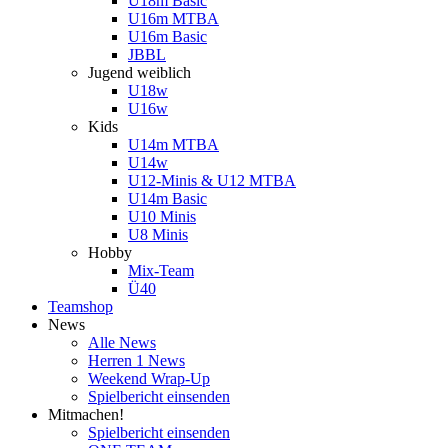
U18m Basic
U16m MTBA
U16m Basic
JBBL
Jugend weiblich
U18w
U16w
Kids
U14m MTBA
U14w
U12-Minis & U12 MTBA
U14m Basic
U10 Minis
U8 Minis
Hobby
Mix-Team
Ü40
Teamshop
News
Alle News
Herren 1 News
Weekend Wrap-Up
Spielbericht einsenden
Mitmachen!
Spielbericht einsenden