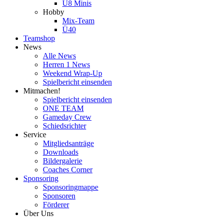
U8 Minis
Hobby
Mix-Team
Ü40
Teamshop
News
Alle News
Herren 1 News
Weekend Wrap-Up
Spielbericht einsenden
Mitmachen!
Spielbericht einsenden
ONE TEAM
Gameday Crew
Schiedsrichter
Service
Mitgliedsanträge
Downloads
Bildergalerie
Coaches Corner
Sponsoring
Sponsoringmappe
Sponsoren
Förderer
Über Uns