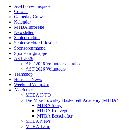
AGB Gewinnspiele
Corona
Gameday Crew
Kalender
MTBA Infoseite
Newsletter
Schiedsrichter
Schiedsrichter Infoseite
Sponsorenmappe
Sponsoringmappe
AST 2026
AST 2026 Volunteers – Infos
AST 2026 Volunteers
Teamshop
Herren 1 News
Weekend Wrap-Up
Akademie
MTBA INFO
Die Mike-Townley-Basketball-Academy (MTBA)
MTBA Story
MTBA Konzept
MTBA Botschafter
MTBA News
MTBA Team