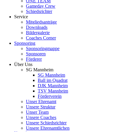
ONE TEAM
Gameday Crew
Schiedsrichter
Service
Mitgliedsanträge
Downloads
Bildergalerie
Coaches Corner
Sponsoring
Sponsoringmappe
Sponsoren
Förderer
Über Uns
SG Mannheim
SG Mannheim
Ball im Quadrat
DJK Mannheim
TSV Mannheim
Förderverein
Unser Ehrenamt
Unsere Struktur
Unser Team
Unsere Coaches
Unsere Schiedsrichter
Unsere Ehrenamtlichen