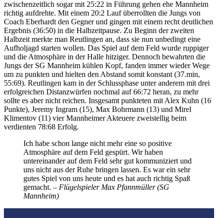
zwischenzeitlich sogar mit 25:22 in Führung gehen ehe Mannheim
richtig aufdrehte. Mit einem 20:2 Lauf überrollten die Jungs von
Coach Eberhardt den Gegner und gingen mit einem recht deutlichen
Ergebnis (36:50) in die Halbzeitpause. Zu Beginn der zweiten
Halbzeit merkte man Reutlingen an, dass sie nun unbedingt eine
Aufholjagd starten wollen. Das Spiel auf dem Feld wurde ruppiger
und die Atmosphäre in der Halle hitziger. Dennoch bewahrten die
Jungs der SG Mannheim kühlen Kopf, fanden immer wieder Wege
um zu punkten und hielten den Abstand somit konstant (37.min,
55:69). Reutlingen kam in der Schlussphase unter anderem mit drei
erfolgreichen Distanzwürfen nochmal auf 66:72 heran, zu mehr
sollte es aber nicht reichen. Insgesamt punkteten mit Alex Kuhn (16
Punkte), Jeremy Ingram (15), Max Bohrmann (13) und Mirel
Klimentov (11) vier Mannheimer Akteuere zweistellig beim
verdienten 78:68 Erfolg.
Ich habe schon lange nicht mehr eine so positive
Atmosphäre auf dem Feld gespürt. Wir haben
untereinander auf dem Feld sehr gut kommuniziert und
uns nicht aus der Ruhe bringen lassen. Es war ein sehr
gutes Spiel von uns heute und es hat auch richtig Spaß
gemacht.
– Flügelspieler Max Pfannmüller (SG
Mannheim)