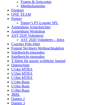
Fragen & Antworten
Mitgliedsanträge
Förderer
ONE TEAM
Partner
Danny’s PT-Lounge SPL
Anmeldung Schiedsrichter
Anmeldung Workshop
AST 2020 Volunteers
AST 2020 Volunteers – Infos
Coaches Polo-Shirt
Fraport Skyliners Weihnachtsaktion
Spielbericht einsenden
Spielbericht einsenden
T-Shirts für unsere weibliche Jugend
Datenschutz
U14m MTBA
U16m MTBA
U18m MTBA
U14m Basic
U16m Basic
U18m Basic
JBBL
Damen 2
Damen 3