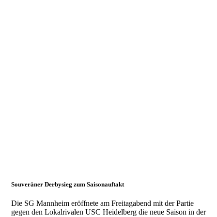
Sep.
2017
SG
Mannheim
siegt
zum
Saisonauftakt
85:58
26.09.2017
Herren 1
Souveräner Derbysieg zum Saisonauftakt
Die SG Mannheim eröffnete am Freitagabend mit der Partie
gegen den Lokalrivalen USC Heidelberg die neue Saison in der