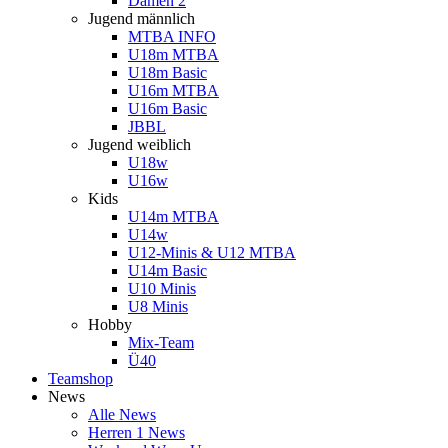
Damen 2
Jugend männlich
MTBA INFO
U18m MTBA
U18m Basic
U16m MTBA
U16m Basic
JBBL
Jugend weiblich
U18w
U16w
Kids
U14m MTBA
U14w
U12-Minis & U12 MTBA
U14m Basic
U10 Minis
U8 Minis
Hobby
Mix-Team
Ü40
Teamshop
News
Alle News
Herren 1 News