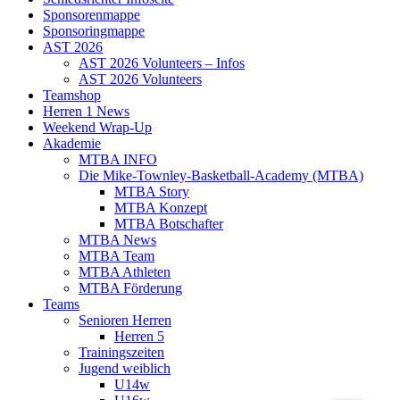
Sponsorenmappe
Sponsoringmappe
AST 2026
AST 2026 Volunteers – Infos
AST 2026 Volunteers
Teamshop
Herren 1 News
Weekend Wrap-Up
Akademie
MTBA INFO
Die Mike-Townley-Basketball-Academy (MTBA)
MTBA Story
MTBA Konzept
MTBA Botschafter
MTBA News
MTBA Team
MTBA Athleten
MTBA Förderung
Teams
Senioren Herren
Herren 5
Trainingszeiten
Jugend weiblich
U14w