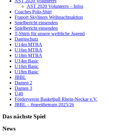
AST 2020 Volunteers
AST 2020 Volunteers – Infos
Coaches Polo-Shirt
Fraport Skyliners Weihnachtsaktion
Spielbericht einsenden
Spielbericht einsenden
T-Shirts für unsere weibliche Jugend
Datenschutz
U14m MTBA
U16m MTBA
U18m MTBA
U14m Basic
U16m Basic
U18m Basic
JBBL
Damen 2
Damen 3
Ü40
Förderverein Basketball Rhein-Neckar e.V.
JBBL – #meettheteam 2025/26
Das nächste Spiel
News