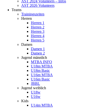
AST 2024 Volunteers – Infos
AST 2026 Volunteers
Teams
Trainingszeiten
Herren
Herren 1
Herren 2
Herren 3
Herren 4
Herren 5
Damen
Damen 1
Damen 2
Jugend männlich
MTBA INFO
U18m MTBA
U18m Basic
U16m MTBA
U16m Basic
JBBL
Jugend weiblich
U18w
U16w
Kids
U14m MTBA