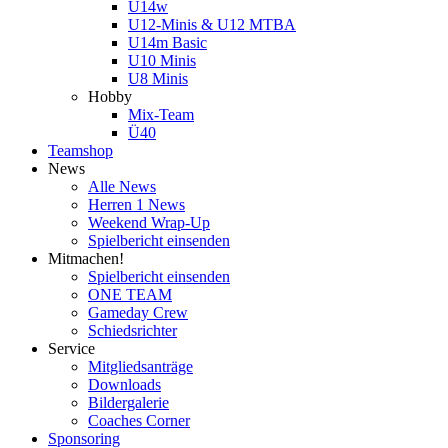
U14w
U12-Minis & U12 MTBA
U14m Basic
U10 Minis
U8 Minis
Hobby
Mix-Team
Ü40
Teamshop
News
Alle News
Herren 1 News
Weekend Wrap-Up
Spielbericht einsenden
Mitmachen!
Spielbericht einsenden
ONE TEAM
Gameday Crew
Schiedsrichter
Service
Mitgliedsanträge
Downloads
Bildergalerie
Coaches Corner
Sponsoring