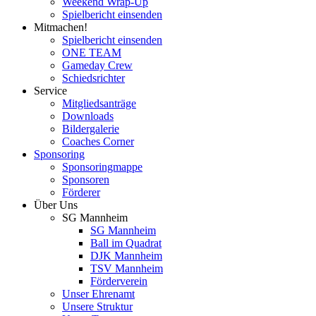
Weekend Wrap-Up
Spielbericht einsenden
Mitmachen!
Spielbericht einsenden
ONE TEAM
Gameday Crew
Schiedsrichter
Service
Mitgliedsanträge
Downloads
Bildergalerie
Coaches Corner
Sponsoring
Sponsoringmappe
Sponsoren
Förderer
Über Uns
SG Mannheim
SG Mannheim
Ball im Quadrat
DJK Mannheim
TSV Mannheim
Förderverein
Unser Ehrenamt
Unsere Struktur