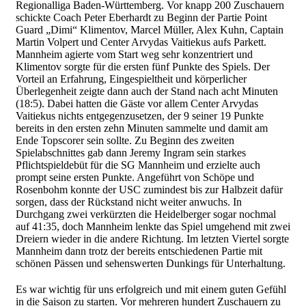
Regionalliga Baden-Württemberg. Vor knapp 200 Zuschauern
schickte Coach Peter Eberhardt zu Beginn der Partie Point
Guard „Dimi“ Klimentov, Marcel Müller, Alex Kuhn, Captain
Martin Volpert und Center Arvydas Vaitiekus aufs Parkett.
Mannheim agierte vom Start weg sehr konzentriert und
Klimentov sorgte für die ersten fünf Punkte des Spiels. Der
Vorteil an Erfahrung, Eingespieltheit und körperlicher
Überlegenheit zeigte dann auch der Stand nach acht Minuten
(18:5). Dabei hatten die Gäste vor allem Center Arvydas
Vaitiekus nichts entgegenzusetzen, der 9 seiner 19 Punkte
bereits in den ersten zehn Minuten sammelte und damit am
Ende Topscorer sein sollte. Zu Beginn des zweiten
Spielabschnittes gab dann Jeremy Ingram sein starkes
Pflichtspieldebüt für die SG Mannheim und erzielte auch
prompt seine ersten Punkte. Angeführt von Schöpe und
Rosenbohm konnte der USC zumindest bis zur Halbzeit dafür
sorgen, dass der Rückstand nicht weiter anwuchs. In
Durchgang zwei verkürzten die Heidelberger sogar nochmal
auf 41:35, doch Mannheim lenkte das Spiel umgehend mit zwei
Dreiern wieder in die andere Richtung. Im letzten Viertel sorgte
Mannheim dann trotz der bereits entschiedenen Partie mit
schönen Pässen und sehenswerten Dunkings für Unterhaltung.
Es war wichtig für uns erfolgreich und mit einem guten Gefühl
in die Saison zu starten. Vor mehreren hundert Zuschauern zu