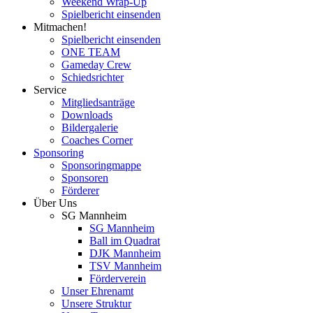
Weekend Wrap-Up
Spielbericht einsenden
Mitmachen!
Spielbericht einsenden
ONE TEAM
Gameday Crew
Schiedsrichter
Service
Mitgliedsanträge
Downloads
Bildergalerie
Coaches Corner
Sponsoring
Sponsoringmappe
Sponsoren
Förderer
Über Uns
SG Mannheim
SG Mannheim
Ball im Quadrat
DJK Mannheim
TSV Mannheim
Förderverein
Unser Ehrenamt
Unsere Struktur