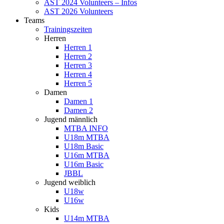
AST 2024 Volunteers – Infos
AST 2026 Volunteers
Teams
Trainingszeiten
Herren
Herren 1
Herren 2
Herren 3
Herren 4
Herren 5
Damen
Damen 1
Damen 2
Jugend männlich
MTBA INFO
U18m MTBA
U18m Basic
U16m MTBA
U16m Basic
JBBL
Jugend weiblich
U18w
U16w
Kids
U14m MTBA