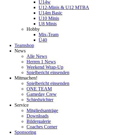
U14w
U12-Minis & U12 MTBA
U14m Basic
U10 Minis
U8 Minis
Hobby
Mix-Team
Ü40
Teamshop
News
Alle News
Herren 1 News
Weekend Wrap-Up
Spielbericht einsenden
Mitmachen!
Spielbericht einsenden
ONE TEAM
Gameday Crew
Schiedsrichter
Service
Mitgliedsanträge
Downloads
Bildergalerie
Coaches Corner
Sponsoring