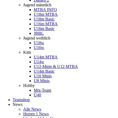
Damen 2
Jugend männlich
MTBA INFO
U18m MTBA
U18m Basic
U16m MTBA
U16m Basic
JBBL
Jugend weiblich
U18w
U16w
Kids
U14m MTBA
U14w
U12-Minis & U12 MTBA
U14m Basic
U10 Minis
U8 Minis
Hobby
Mix-Team
Ü40
Teamshop
News
Alle News
Herren 1 News