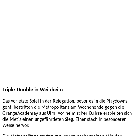
März
2024
JBBL:
Rhein-
Neckar
Metropolitans
06.03.2024
JBBL
Triple-Double in Weinheim
Das vorletzte Spiel in der Relegation, bevor es in die Playdowns
geht, bestritten die Metropolitans am Wochenende gegen die
OrangeAcademay aus Ulm. Vor heimischer Kulisse erspielten sich
die Met´s einen ungefährdeten Sieg. Einer
st
a
ch
in besonderer
Weise
hervor
.