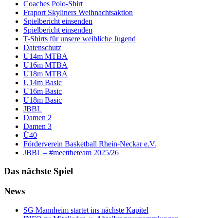
Coaches Polo-Shirt
Fraport Skyliners Weihnachtsaktion
Spielbericht einsenden
Spielbericht einsenden
T-Shirts für unsere weibliche Jugend
Datenschutz
U14m MTBA
U16m MTBA
U18m MTBA
U14m Basic
U16m Basic
U18m Basic
JBBL
Damen 2
Damen 3
Ü40
Förderverein Basketball Rhein-Neckar e.V.
JBBL – #meettheteam 2025/26
Das nächste Spiel
News
SG Mannheim startet ins nächste Kapitel