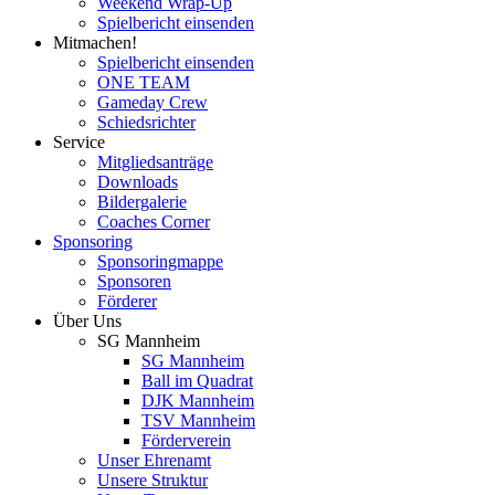
Weekend Wrap-Up
Spielbericht einsenden
Mitmachen!
Spielbericht einsenden
ONE TEAM
Gameday Crew
Schiedsrichter
Service
Mitgliedsanträge
Downloads
Bildergalerie
Coaches Corner
Sponsoring
Sponsoringmappe
Sponsoren
Förderer
Über Uns
SG Mannheim
SG Mannheim
Ball im Quadrat
DJK Mannheim
TSV Mannheim
Förderverein
Unser Ehrenamt
Unsere Struktur