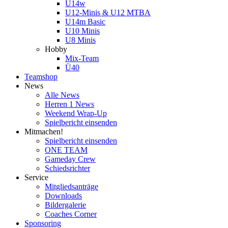
U14w
U12-Minis & U12 MTBA
U14m Basic
U10 Minis
U8 Minis
Hobby
Mix-Team
Ü40
Teamshop
News
Alle News
Herren 1 News
Weekend Wrap-Up
Spielbericht einsenden
Mitmachen!
Spielbericht einsenden
ONE TEAM
Gameday Crew
Schiedsrichter
Service
Mitgliedsanträge
Downloads
Bildergalerie
Coaches Corner
Sponsoring