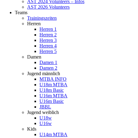
AST 2024 Volunteers – Infos
AST 2026 Volunteers
Teams
Trainingszeiten
Herren
Herren 1
Herren 2
Herren 3
Herren 4
Herren 5
Damen
Damen 1
Damen 2
Jugend männlich
MTBA INFO
U18m MTBA
U18m Basic
U16m MTBA
U16m Basic
JBBL
Jugend weiblich
U18w
U16w
Kids
U14m MTBA