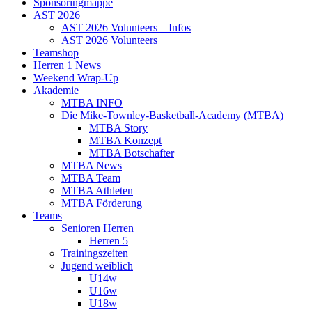
Sponsoringmappe
AST 2026
AST 2026 Volunteers – Infos
AST 2026 Volunteers
Teamshop
Herren 1 News
Weekend Wrap-Up
Akademie
MTBA INFO
Die Mike-Townley-Basketball-Academy (MTBA)
MTBA Story
MTBA Konzept
MTBA Botschafter
MTBA News
MTBA Team
MTBA Athleten
MTBA Förderung
Teams
Senioren Herren
Herren 5
Trainingszeiten
Jugend weiblich
U14w
U16w
U18w