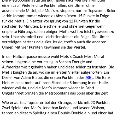
Die Metropolitans
starten gut, haben nach wenigen Minuten
einen Lauf. Viele leichte Punkte fallen, die Ulmer
ohne
ausreichende Mittel, die Met´s zu stoppen, nur
ihr
Topscorer, Roko
Jerkic kommt
immer wieder
zu Abschl
üssen
.
15 Punkte in Folge
für die Met´s.
Ein
s
atte
r
Vorsprung
von
12 Punkten
für
die
nä
chsten 10 Minuten. Die schnelle und
ohne viel Gegenwehr
erspielte Führung,
schien einige
n
Met´s wohl zu
leicht gewesen zu
sein. Unachtsamkeit und Leichtsinnsfehler die Folge. Die Ulmer
verteidigen härter
und
außer
Jerkic,
treffen
auch die anderen
Ulmer.
Mit vier Punkten gewinnen sie das Viertel.
In der Halbzeitpause musste wohl Mets´s Coach Mert Meral
seinen Jungens eine Vorlesung in Sachen Energie und
Aufmerksamkeit gehalten haben und diese schien zu fruchten. Die
Met´s knüpfen da an, wo sie im ersten Viertel aufgehörten. Ein
Dreier von Adam Blaue, die ersten Punkte in der
JBBL
. Die Bank
hielt es nicht mehr auf ihren Sitzen, die Stimmung in der Halle
wieder voll da, und die Met´s kommen wieder in Fahrt.
Ungefährdet bringen die Metropolitans das Spiel über die Zeit.
Wie erwartet, Topscorer bei den Orange, Jerkic mit 23 Punkten.
Zwei Spieler der Met´s, Jonathan Knödel und Jayden Watson,
fahren an diesem Spieltag einen Double-Double ein und einer hat