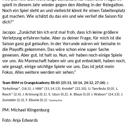
spielt in diesem Jahr wieder gegen den Abstieg in der Relegation.
Noch ein Spiel steht an und vielleicht könnt ihr einen Tabellenplatz
gut machen. Wie schätzt du das ein und wie verlief die Saison für
dich?“
Jacopo: „Zunächst bin ich erst mal froh, dass ich keine größere
Verletzung erfahren habe. Aber zu deiner Frage, für mich ist die
Saison ganz gut gelaufen. In der Vorrunde wären wir beinahe in
die Playoffs gekommen. Das wäre schon eine super Sache
gewesen. Aber gut, ist halt so. Nun, wir haben noch einige Spiele
vor uns. Als Mannschaft haben wir uns gut entwickelt, haben noch,
wie gesagt, einige wichtige Spiele vor uns. Das ist jetzt mein
Fokus. Alles weitere werden wir sehen.“
Team RNM
vs
OrangeAcademy
8
6
:
65
(
25
:
13
,
10
:
14,
24
:
1
2
,
2
7
:
26
)
:
J.
Türkyilmaz
*
, (1
6
,
5
)
, J. Nitti
*
(
1
5
,
14,13
),
Knödel
*
(
22
,
10
),
U. Tanrikulu (0,0),
L.
Resch
*
(
2
,
4
),
J. Krönung (0,1),
E. Uzun (0,
2
),
A. Blaue (
5
,0)
J. Watson
*
(
24
,
13
),
J.
Zumstein (
2
,
3
),
F. Ebonie (
0
,
1
)
*Starting Five
PM: Michael Klingenburg
Foto:
Anja Edwards