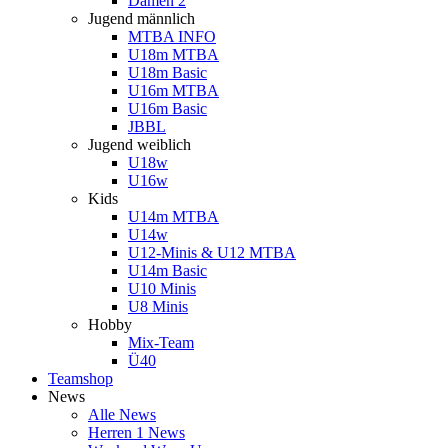
Damen 2
Jugend männlich
MTBA INFO
U18m MTBA
U18m Basic
U16m MTBA
U16m Basic
JBBL
Jugend weiblich
U18w
U16w
Kids
U14m MTBA
U14w
U12-Minis & U12 MTBA
U14m Basic
U10 Minis
U8 Minis
Hobby
Mix-Team
Ü40
Teamshop
News
Alle News
Herren 1 News