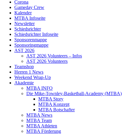
Corona
Gameday Crew
Kalender
MTBA Infoseite
Newsletter
Schiedsrichter
Schiedsrichter Infoseite
Sponsorenmappe
Sponsoringmappe
AST 2026
AST 2026 Volunteers – Infos
AST 2026 Volunteers
Teamshop
Herren 1 News
Weekend Wrap-Up
Akademie
MTBA INFO
Die Mike-Townley-Basketball-Academy (MTBA)
MTBA Story
MTBA Konzept
MTBA Botschafter
MTBA News
MTBA Team
MTBA Athleten
MTBA Förderung