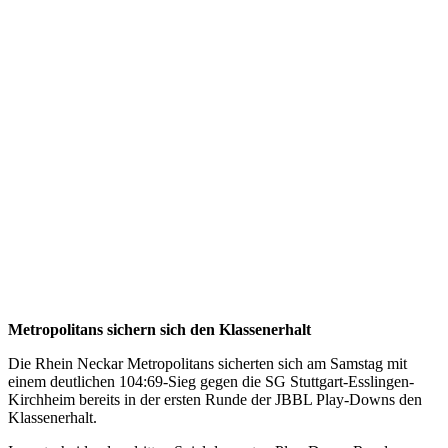
Klassenerhalts
durch
Sieg
im
dritten
Spiel
13.04.2022
JBBL
Metropolitans sichern sich den Klassenerhalt
Die Rhein Neckar Metropolitans sicherten sich am Samstag mit
einem deutlichen 104:69-Sieg gegen die SG Stuttgart-Esslingen-
Kirchheim bereits in der ersten Runde der JBBL Play-Downs den
Klassenerhalt.