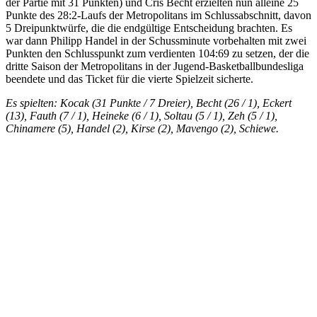
der Partie mit 31 Punkten) und Cris Becht erzielten nun alleine 25
Punkte des 28:2-Laufs der Metropolitans im Schlussabschnitt, davon
5 Dreipunktwürfe, die die endgültige Entscheidung brachten. Es
war dann Philipp Handel in der Schussminute vorbehalten mit zwei
Punkten den Schlusspunkt zum verdienten 104:69 zu setzen, der die
dritte Saison der Metropolitans in der Jugend-Basketballbundesliga
beendete und das Ticket für die vierte Spielzeit sicherte.
Es spielten: Kocak (31 Punkte / 7 Dreier), Becht (26 / 1), Eckert
(13), Fauth (7 / 1), Heineke (6 / 1), Soltau (5 / 1), Zeh (5 / 1),
Chinamere (5), Handel (2), Kirse (2), Mavengo (2), Schiewe.