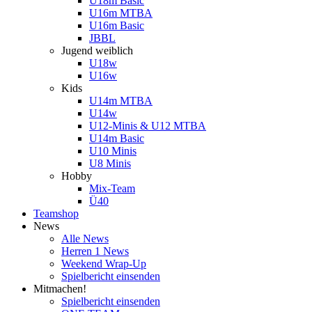
U18m Basic
U16m MTBA
U16m Basic
JBBL
Jugend weiblich
U18w
U16w
Kids
U14m MTBA
U14w
U12-Minis & U12 MTBA
U14m Basic
U10 Minis
U8 Minis
Hobby
Mix-Team
Ü40
Teamshop
News
Alle News
Herren 1 News
Weekend Wrap-Up
Spielbericht einsenden
Mitmachen!
Spielbericht einsenden