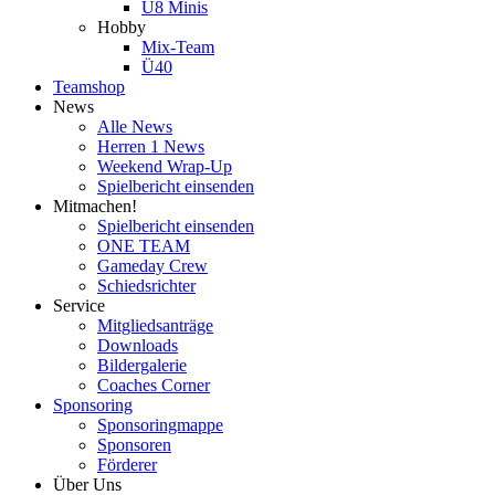
U8 Minis
Hobby
Mix-Team
Ü40
Teamshop
News
Alle News
Herren 1 News
Weekend Wrap-Up
Spielbericht einsenden
Mitmachen!
Spielbericht einsenden
ONE TEAM
Gameday Crew
Schiedsrichter
Service
Mitgliedsanträge
Downloads
Bildergalerie
Coaches Corner
Sponsoring
Sponsoringmappe
Sponsoren
Förderer
Über Uns