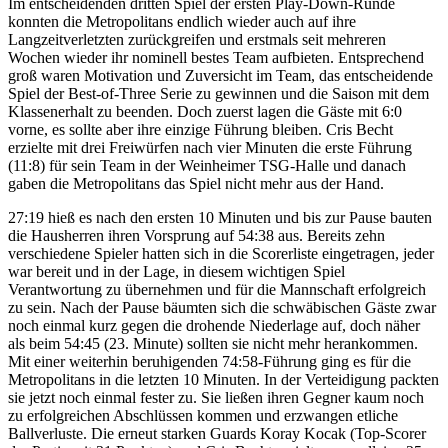
Im entscheidenden dritten Spiel der ersten Play-Down-Runde
konnten die Metropolitans endlich wieder auch auf ihre
Langzeitverletzten zurückgreifen und erstmals seit mehreren
Wochen wieder ihr nominell bestes Team aufbieten. Entsprechend
groß waren Motivation und Zuversicht im Team, das entscheidende
Spiel der Best-of-Three Serie zu gewinnen und die Saison mit dem
Klassenerhalt zu beenden. Doch zuerst lagen die Gäste mit 6:0
vorne, es sollte aber ihre einzige Führung bleiben. Cris Becht
erzielte mit drei Freiwürfen nach vier Minuten die erste Führung
(11:8) für sein Team in der Weinheimer TSG-Halle und danach
gaben die Metropolitans das Spiel nicht mehr aus der Hand.
27:19 hieß es nach den ersten 10 Minuten und bis zur Pause bauten
die Hausherren ihren Vorsprung auf 54:38 aus. Bereits zehn
verschiedene Spieler hatten sich in die Scorerliste eingetragen, jeder
war bereit und in der Lage, in diesem wichtigen Spiel
Verantwortung zu übernehmen und für die Mannschaft erfolgreich
zu sein. Nach der Pause bäumten sich die schwäbischen Gäste zwar
noch einmal kurz gegen die drohende Niederlage auf, doch näher
als beim 54:45 (23. Minute) sollten sie nicht mehr herankommen.
Mit einer weiterhin beruhigenden 74:58-Führung ging es für die
Metropolitans in die letzten 10 Minuten. In der Verteidigung packten
sie jetzt noch einmal fester zu. Sie ließen ihren Gegner kaum noch
zu erfolgreichen Abschlüssen kommen und erzwangen etliche
Ballverluste. Die erneut starken Guards Koray Kocak (Top-Scorer