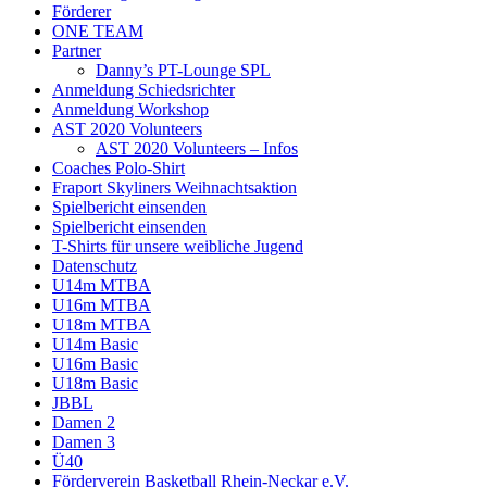
Förderer
ONE TEAM
Partner
Danny’s PT-Lounge SPL
Anmeldung Schiedsrichter
Anmeldung Workshop
AST 2020 Volunteers
AST 2020 Volunteers – Infos
Coaches Polo-Shirt
Fraport Skyliners Weihnachtsaktion
Spielbericht einsenden
Spielbericht einsenden
T-Shirts für unsere weibliche Jugend
Datenschutz
U14m MTBA
U16m MTBA
U18m MTBA
U14m Basic
U16m Basic
U18m Basic
JBBL
Damen 2
Damen 3
Ü40
Förderverein Basketball Rhein-Neckar e.V.