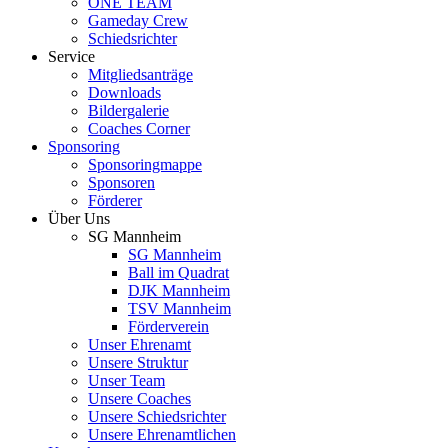
ONE TEAM
Gameday Crew
Schiedsrichter
Service
Mitgliedsanträge
Downloads
Bildergalerie
Coaches Corner
Sponsoring
Sponsoringmappe
Sponsoren
Förderer
Über Uns
SG Mannheim
SG Mannheim
Ball im Quadrat
DJK Mannheim
TSV Mannheim
Förderverein
Unser Ehrenamt
Unsere Struktur
Unser Team
Unsere Coaches
Unsere Schiedsrichter
Unsere Ehrenamtlichen