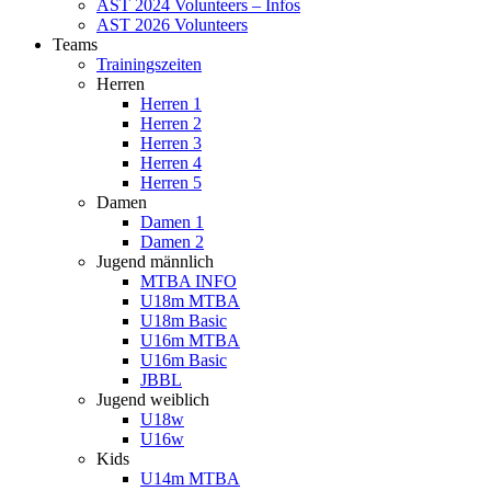
AST 2024 Volunteers – Infos
AST 2026 Volunteers
Teams
Trainingszeiten
Herren
Herren 1
Herren 2
Herren 3
Herren 4
Herren 5
Damen
Damen 1
Damen 2
Jugend männlich
MTBA INFO
U18m MTBA
U18m Basic
U16m MTBA
U16m Basic
JBBL
Jugend weiblich
U18w
U16w
Kids
U14m MTBA