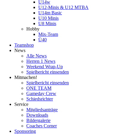
U14w
U12-Minis & U12 MTBA
U14m Basic
U10 Minis
U8 Minis
Hobby
Mix-Team
Ü40
Teamshop
News
Alle News
Herren 1 News
Weekend Wrap-Up
Spielbericht einsenden
Mitmachen!
Spielbericht einsenden
ONE TEAM
Gameday Crew
Schiedsrichter
Service
Mitgliedsanträge
Downloads
Bildergalerie
Coaches Corner
Sponsoring