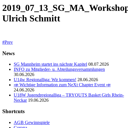
2019_07_13_SG_MA_Worksho
Ulrich Schmitt
Prev
News
SG Mannheim startet ins nächste Kapitel
08.07.2026
INFO zu Mitglieder- u. Abteilungsversammlungen
30.06.2026
U14w Regionalliga: Wir kommen!
28.06.2026
📣 Wichtige Information zum NeXt Chapter Event 📣
24.06.2026
U18W Jugendregionalliga – TRYOUTS Basket Girls Rhein-
Neckar
19.06.2026
Shortcuts
AGB Gewinnspiele
Corona