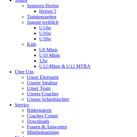
Teams
Senioren Herren
Herren 5
Trainingszeiten
Jugend weiblich
U14w
U16w
U18w
Kids
U8 Minis
U10 Minis
12w
U12-Minis & U12 MTBA
Über Uns
Unser Ehrenamt
Unsere Struktur
Unser Team
Unsere Coaches
Unsere Schiedsrichter
Service
Bildergalerie
Coaches Corner
Downloads
Fragen & Antworten
Mitgliedsanträge