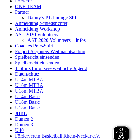
Förderer
ONE TEAM
Partner
Danny’s PT-Lounge SPL
Anmeldung Schiedsrichter
Anmeldung Workshop
AST 2020 Volunteers
AST 2020 Volunteers – Infos
Coaches Polo-Shirt
Fraport Skyliners Weihnachtsaktion
Spielbericht einsenden
Spielbericht einsenden
T-Shirts für unsere weibliche Jugend
Datenschutz
U14m MTBA
U16m MTBA
U18m MTBA
U14m Basic
U16m Basic
U18m Basic
JBBL
Damen 2
Damen 3
Ü40
Förderverein Basketball Rhein-Neckar e.V.