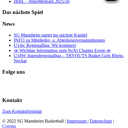
JBBL – #meettheteam 2025/26
Das nächste Spiel
News
SG Mannheim startet ins nächste Kapitel
INFO zu Mitglieder- u. Abteilungsversammlungen
U14w Regionalliga: Wir kommen!
📣 Wichtige Information zum NeXt Chapter Event 📣
U18W Jugendregionalliga – TRYOUTS Basket Girls Rhein-
Neckar
Folge uns
Kontakt
Zum Kontaktformular
© 2022 SG Mannheim Basketball |
Impressum
|
Datenschutz
|
Corona