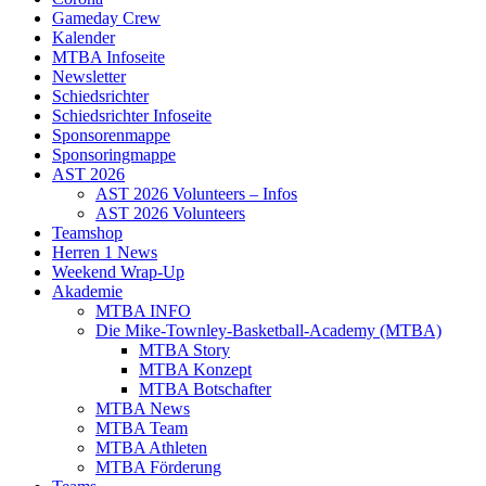
Gameday Crew
Kalender
MTBA Infoseite
Newsletter
Schiedsrichter
Schiedsrichter Infoseite
Sponsorenmappe
Sponsoringmappe
AST 2026
AST 2026 Volunteers – Infos
AST 2026 Volunteers
Teamshop
Herren 1 News
Weekend Wrap-Up
Akademie
MTBA INFO
Die Mike-Townley-Basketball-Academy (MTBA)
MTBA Story
MTBA Konzept
MTBA Botschafter
MTBA News
MTBA Team
MTBA Athleten
MTBA Förderung