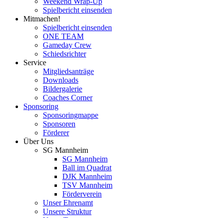
Weekend Wrap-Up
Spielbericht einsenden
Mitmachen!
Spielbericht einsenden
ONE TEAM
Gameday Crew
Schiedsrichter
Service
Mitgliedsanträge
Downloads
Bildergalerie
Coaches Corner
Sponsoring
Sponsoringmappe
Sponsoren
Förderer
Über Uns
SG Mannheim
SG Mannheim
Ball im Quadrat
DJK Mannheim
TSV Mannheim
Förderverein
Unser Ehrenamt
Unsere Struktur