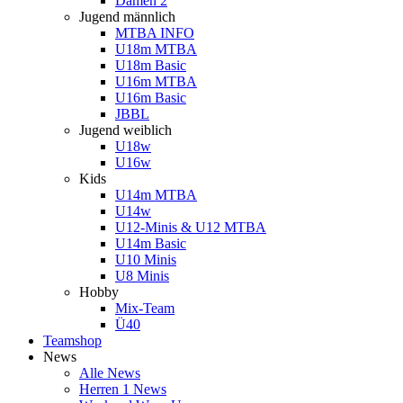
Damen 2
Jugend männlich
MTBA INFO
U18m MTBA
U18m Basic
U16m MTBA
U16m Basic
JBBL
Jugend weiblich
U18w
U16w
Kids
U14m MTBA
U14w
U12-Minis & U12 MTBA
U14m Basic
U10 Minis
U8 Minis
Hobby
Mix-Team
Ü40
Teamshop
News
Alle News
Herren 1 News