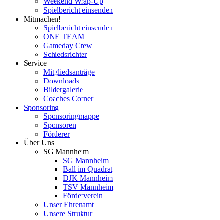
Weekend Wrap-Up
Spielbericht einsenden
Mitmachen!
Spielbericht einsenden
ONE TEAM
Gameday Crew
Schiedsrichter
Service
Mitgliedsanträge
Downloads
Bildergalerie
Coaches Corner
Sponsoring
Sponsoringmappe
Sponsoren
Förderer
Über Uns
SG Mannheim
SG Mannheim
Ball im Quadrat
DJK Mannheim
TSV Mannheim
Förderverein
Unser Ehrenamt
Unsere Struktur