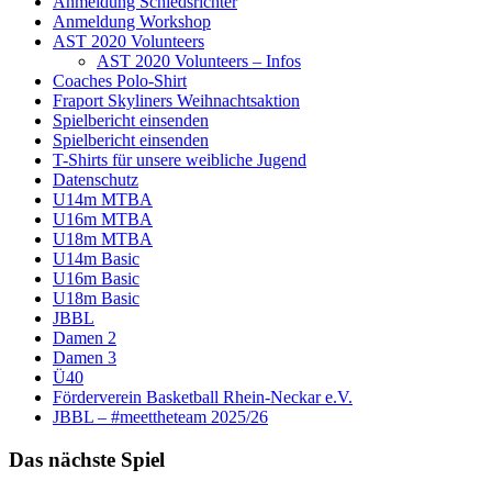
Anmeldung Schiedsrichter
Anmeldung Workshop
AST 2020 Volunteers
AST 2020 Volunteers – Infos
Coaches Polo-Shirt
Fraport Skyliners Weihnachtsaktion
Spielbericht einsenden
Spielbericht einsenden
T-Shirts für unsere weibliche Jugend
Datenschutz
U14m MTBA
U16m MTBA
U18m MTBA
U14m Basic
U16m Basic
U18m Basic
JBBL
Damen 2
Damen 3
Ü40
Förderverein Basketball Rhein-Neckar e.V.
JBBL – #meettheteam 2025/26
Das nächste Spiel