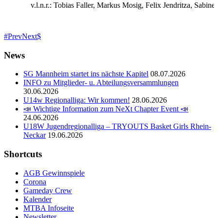
v.l.n.r.: Tobias Faller, Markus Mosig, Felix Jendritza, Sabi
Prev
Next
News
SG Mannheim startet ins nächste Kapitel
08.07.2026
INFO zu Mitglieder- u. Abteilungsversammlungen
30.06.2026
U14w Regionalliga: Wir kommen!
28.06.2026
📣 Wichtige Information zum NeXt Chapter Event 📣
24.06.2026
U18W Jugendregionalliga – TRYOUTS Basket Girls Rhein-
Neckar
19.06.2026
Shortcuts
AGB Gewinnspiele
Corona
Gameday Crew
Kalender
MTBA Infoseite
Newsletter