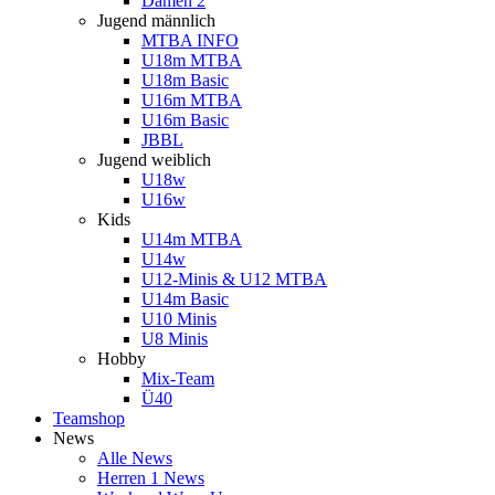
Damen 2
Jugend männlich
MTBA INFO
U18m MTBA
U18m Basic
U16m MTBA
U16m Basic
JBBL
Jugend weiblich
U18w
U16w
Kids
U14m MTBA
U14w
U12-Minis & U12 MTBA
U14m Basic
U10 Minis
U8 Minis
Hobby
Mix-Team
Ü40
Teamshop
News
Alle News
Herren 1 News