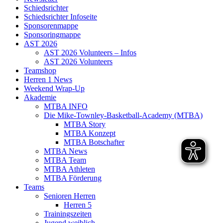
Schiedsrichter
Schiedsrichter Infoseite
Sponsorenmappe
Sponsoringmappe
AST 2026
AST 2026 Volunteers – Infos
AST 2026 Volunteers
Teamshop
Herren 1 News
Weekend Wrap-Up
Akademie
MTBA INFO
Die Mike-Townley-Basketball-Academy (MTBA)
MTBA Story
MTBA Konzept
MTBA Botschafter
MTBA News
MTBA Team
MTBA Athleten
MTBA Förderung
Teams
Senioren Herren
Herren 5
Trainingszeiten
Jugend weiblich