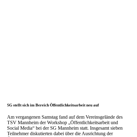
Juli
2019
Angeregter
Austausch
beim
PR-
Workshop
15.07.2019
Workshop
SG stellt sich im Bereich Öffentlichkeitsarbeit neu auf
Am vergangenen Samstag fand auf dem Vereinsgelände des
TSV Mannheim der Workshop „Öffentlichkeitsarbeit und
Social Media“ bei der SG Mannheim statt. Insgesamt sieben
Teilnehmer diskutierten dabei über die Ausrichtung der