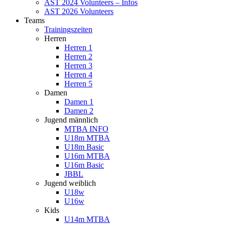
AST 2024 Volunteers – Infos
AST 2026 Volunteers
Teams
Trainingszeiten
Herren
Herren 1
Herren 2
Herren 3
Herren 4
Herren 5
Damen
Damen 1
Damen 2
Jugend männlich
MTBA INFO
U18m MTBA
U18m Basic
U16m MTBA
U16m Basic
JBBL
Jugend weiblich
U18w
U16w
Kids
U14m MTBA