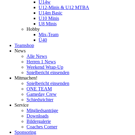
U14w
U12-Minis & U12 MTBA
U14m Basic
U10 Minis
U8 Minis
Hobby
Mix-Team
Ü40
Teamshop
News
Alle News
Herren 1 News
Weekend Wrap-Up
Spielbericht einsenden
Mitmachen!
Spielbericht einsenden
ONE TEAM
Gameday Crew
Schiedsrichter
Service
Mitgliedsanträge
Downloads
Bildergalerie
Coaches Corner
Sponsoring