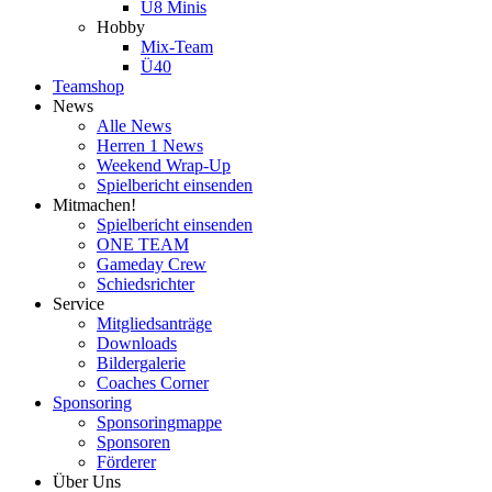
U8 Minis
Hobby
Mix-Team
Ü40
Teamshop
News
Alle News
Herren 1 News
Weekend Wrap-Up
Spielbericht einsenden
Mitmachen!
Spielbericht einsenden
ONE TEAM
Gameday Crew
Schiedsrichter
Service
Mitgliedsanträge
Downloads
Bildergalerie
Coaches Corner
Sponsoring
Sponsoringmappe
Sponsoren
Förderer
Über Uns