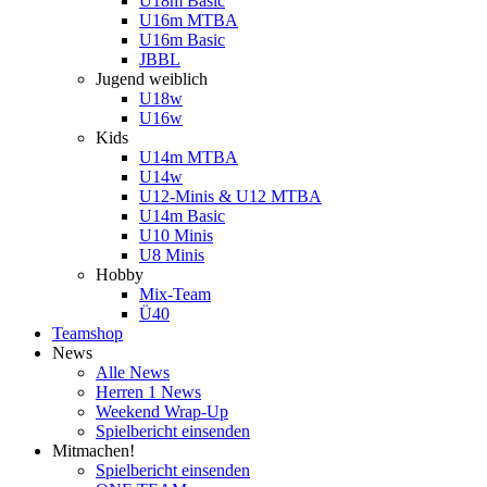
U18m Basic
U16m MTBA
U16m Basic
JBBL
Jugend weiblich
U18w
U16w
Kids
U14m MTBA
U14w
U12-Minis & U12 MTBA
U14m Basic
U10 Minis
U8 Minis
Hobby
Mix-Team
Ü40
Teamshop
News
Alle News
Herren 1 News
Weekend Wrap-Up
Spielbericht einsenden
Mitmachen!
Spielbericht einsenden