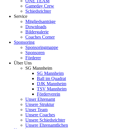
ONE TEAM
Gameday Crew
Schiedsrichter
Service
Mitgliedsanträge
Downloads
Bildergalerie
Coaches Corner
Sponsoring
Sponsoringmappe
Sponsoren
Förderer
Über Uns
SG Mannheim
SG Mannheim
Ball im Quadrat
DJK Mannheim
TSV Mannheim
Förderverein
Unser Ehrenamt
Unsere Struktur
Unser Team
Unsere Coaches
Unsere Schiedsrichter
Unsere Ehrenamtlichen