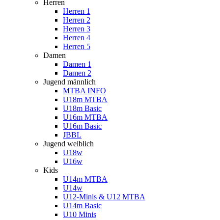
Herren
Herren 1
Herren 2
Herren 3
Herren 4
Herren 5
Damen
Damen 1
Damen 2
Jugend männlich
MTBA INFO
U18m MTBA
U18m Basic
U16m MTBA
U16m Basic
JBBL
Jugend weiblich
U18w
U16w
Kids
U14m MTBA
U14w
U12-Minis & U12 MTBA
U14m Basic
U10 Minis