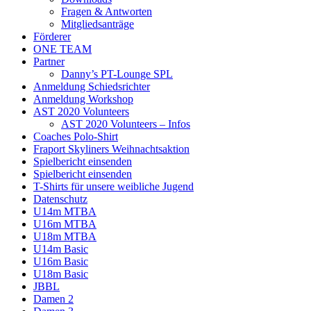
Fragen & Antworten
Mitgliedsanträge
Förderer
ONE TEAM
Partner
Danny’s PT-Lounge SPL
Anmeldung Schiedsrichter
Anmeldung Workshop
AST 2020 Volunteers
AST 2020 Volunteers – Infos
Coaches Polo-Shirt
Fraport Skyliners Weihnachtsaktion
Spielbericht einsenden
Spielbericht einsenden
T-Shirts für unsere weibliche Jugend
Datenschutz
U14m MTBA
U16m MTBA
U18m MTBA
U14m Basic
U16m Basic
U18m Basic
JBBL
Damen 2