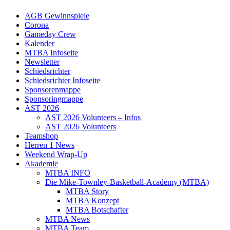
AGB Gewinnspiele
Corona
Gameday Crew
Kalender
MTBA Infoseite
Newsletter
Schiedsrichter
Schiedsrichter Infoseite
Sponsorenmappe
Sponsoringmappe
AST 2026
AST 2026 Volunteers – Infos
AST 2026 Volunteers
Teamshop
Herren 1 News
Weekend Wrap-Up
Akademie
MTBA INFO
Die Mike-Townley-Basketball-Academy (MTBA)
MTBA Story
MTBA Konzept
MTBA Botschafter
MTBA News
MTBA Team