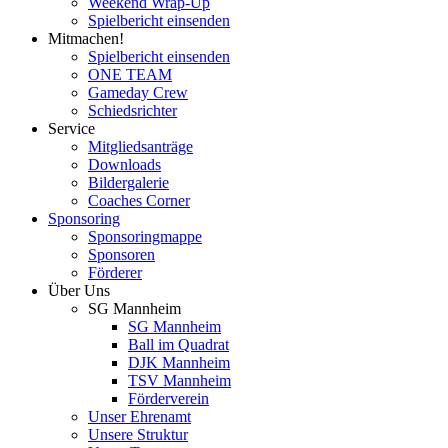
Weekend Wrap-Up
Spielbericht einsenden
Mitmachen!
Spielbericht einsenden
ONE TEAM
Gameday Crew
Schiedsrichter
Service
Mitgliedsanträge
Downloads
Bildergalerie
Coaches Corner
Sponsoring
Sponsoringmappe
Sponsoren
Förderer
Über Uns
SG Mannheim
SG Mannheim
Ball im Quadrat
DJK Mannheim
TSV Mannheim
Förderverein
Unser Ehrenamt
Unsere Struktur