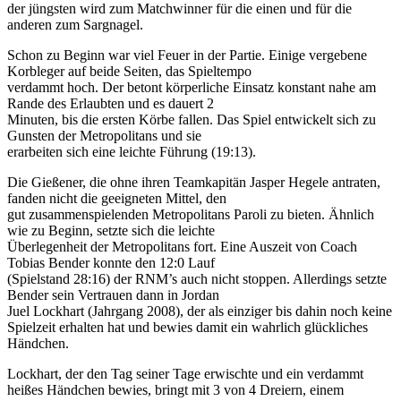
der jüngsten wird zum Matchwinner für
die einen und für die
anderen zum Sargnagel.
Schon zu Beginn war viel Feuer in der Partie. Einige vergebene
Korbleger auf beide Seiten, das Spieltempo
verdammt hoch. Der betont körperliche Einsatz konstant nahe am
Rande des Erlaubten und es dauert 2
Minuten, bis die ersten Körbe fallen. Das Spiel entwickelt sich zu
Gunsten der Metropolitans und sie
erarbeiten sich eine leichte Führung (19:13).
Die Gießener, die ohne ihren Teamkapitän Jasper Hegele antraten,
fanden nicht die geeigneten Mittel, den
gut zusammenspielenden Metropolitans Paroli zu bieten. Ähnlich
wie zu Beginn, setzte sich die leichte
Überlegenheit der Metropolitans fort. Eine Auszeit von Coach
Tobias Bender konnte den 12:0 Lauf
(Spielstand 28:16) der RNM’s auch nicht stoppen. Allerdings setzte
Bender sein Vertrauen dann in Jordan
Juel Lockhart (Jahrgang 2008), der als einziger bis dahin noch keine
Spielzeit erhalten hat und bewies damit
ein wahrlich glückliches
Händchen.
Lockhart, der den Tag seiner Tage erwischte und ein verdammt
heißes Händchen bewies, bringt mit 3 von 4
Dreiern, einem