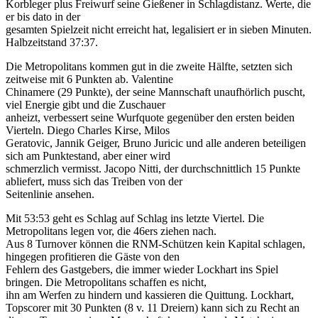
Korbleger plus Freiwurf seine Gießener in Schlagdistanz. Werte, die
er bis dato in der
gesamten Spielzeit nicht erreicht hat, legalisiert er in sieben Minuten.
Halbzeitstand 37:37.
Die Metropolitans kommen gut in die zweite Hälfte, setzten sich
zeitweise mit 6 Punkten ab. Valentine
Chinamere (29 Punkte), der seine Mannschaft unaufhörlich puscht,
viel Energie gibt und die Zuschauer
anheizt, verbessert seine Wurfquote gegenüber den ersten beiden
Vierteln. Diego Charles Kirse, Milos
Geratovic, Jannik Geiger, Bruno Juricic und alle anderen beteiligen
sich am Punktestand, aber einer wird
schmerzlich vermisst. Jacopo Nitti, der durchschnittlich 15 Punkte
abliefert, muss sich das Treiben von der
Seitenlinie ansehen.
Mit 53:53 geht es Schlag auf Schlag ins letzte Viertel. Die
Metropolitans legen vor, die 46ers ziehen nach.
Aus 8 Turnover können die RNM-Schützen kein Kapital schlagen,
hingegen profitieren die Gäste von den
Fehlern des Gastgebers, die immer wieder Lockhart ins Spiel
bringen. Die Metropolitans schaffen es nicht,
ihn am Werfen zu hindern und kassieren die Quittung. Lockhart,
Topscorer mit 30 Punkten (8 v. 11 Dreiern)
kann sich zu Recht an