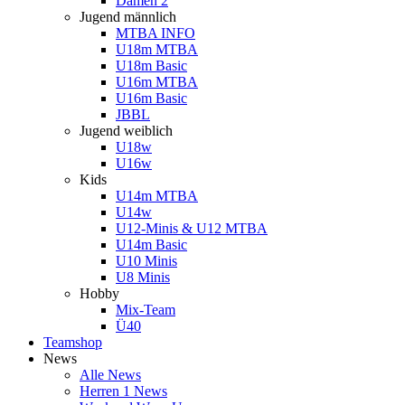
Damen 2
Jugend männlich
MTBA INFO
U18m MTBA
U18m Basic
U16m MTBA
U16m Basic
JBBL
Jugend weiblich
U18w
U16w
Kids
U14m MTBA
U14w
U12-Minis & U12 MTBA
U14m Basic
U10 Minis
U8 Minis
Hobby
Mix-Team
Ü40
Teamshop
News
Alle News
Herren 1 News