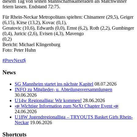
diesem Tag von seinen Mannschaftskameraden als Matchwinner
feiern lassen.
Endstand 72:75.
Für Rhein-Neckar Metropolitans spielten: Chinamere (29,5), Geiger
(6,15), Kirse (13,2), Kovac (0,1),
Geratovic (10,6), Edwards (0,0), Ernst (6,2), Roth (2,2), Gumbinger
(0,4), Juricic (2,6), Evisen (4,3), Mavengo
(0,2)
Bericht: Michael Klingenburg
Foto: Peter Huhn
Prev
Next
News
SG Mannheim startet ins nächste Kapitel
08.07.2026
INFO zu Mitglieder- u. Abteilungsversammlungen
30.06.2026
U14w Regionalliga: Wir kommen!
28.06.2026
📣 Wichtige Information zum NeXt Chapter Event 📣
24.06.2026
U18W Jugendregionalliga – TRYOUTS Basket Girls Rhein-
Neckar
19.06.2026
Shortcuts