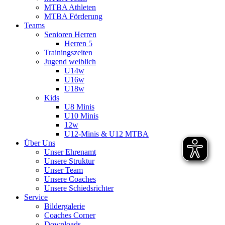
MTBA Athleten
MTBA Förderung
Teams
Senioren Herren
Herren 5
Trainingszeiten
Jugend weiblich
U14w
U16w
U18w
Kids
U8 Minis
U10 Minis
12w
U12-Minis & U12 MTBA
Über Uns
Unser Ehrenamt
Unsere Struktur
Unser Team
Unsere Coaches
Unsere Schiedsrichter
Service
Bildergalerie
Coaches Corner
Downloads