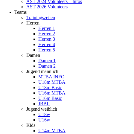
AST 2024 Volunteers – Infos
AST 2026 Volunteers
Teams
Trainingszeiten
Herren
Herren 1
Herren 2
Herren 3
Herren 4
Herren 5
Damen
Damen 1
Damen 2
Jugend männlich
MTBA INFO
U18m MTBA
U18m Basic
U16m MTBA
U16m Basic
JBBL
Jugend weiblich
U18w
U16w
Kids
U14m MTBA