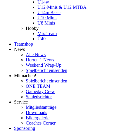
U14w
U12-Minis & U12 MTBA
U14m Basic
U10 Minis
U8 Minis
Hobby
Mix-Team
Ü40
Teamshop
News
Alle News
Herren 1 News
Weekend Wrap-Up
Spielbericht einsenden
Mitmachen!
Spielbericht einsenden
ONE TEAM
Gameday Crew
Schiedsrichter
Service
Mitgliedsanträge
Downloads
Bildergalerie
Coaches Corner
Sponsoring