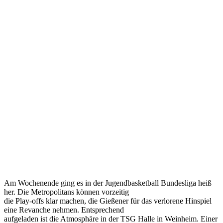
Feb.
2023
Metropolitans
stellen
sich
selbst
ein
Bein
09.02.2023
JBBL
Am Wochenende ging es in der Jugendbasketball Bundesliga heiß
her. Die Metropolitans können vorzeitig
die Play-offs klar machen, die Gießener für das verlorene Hinspiel
eine Revanche nehmen. Entsprechend
aufgeladen ist die Atmosphäre in der TSG Halle in Weinheim. Einer