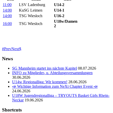
11:00
LSV Ladenburg
U14-2
14:00
KuSG Leimen
U14-1
14:00
TSG Wiesloch
U16-2
U18w/Damen
16:00
TSG Wiesloch
2
Prev
Next
News
SG Mannheim startet ins nächste Kapitel
08.07.2026
INFO zu Mitglieder- u. Abteilungsversammlungen
30.06.2026
U14w Regionalliga: Wir kommen!
28.06.2026
📣 Wichtige Information zum NeXt Chapter Event 📣
24.06.2026
U18W Jugendregionalliga – TRYOUTS Basket Girls Rhein-
Neckar
19.06.2026
Shortcuts