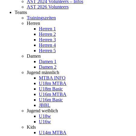
AST 2024 Volunteers – Infos
AST 2026 Volunteers
Teams
Trainingszeiten
Herren
Herren 1
Herren 2
Herren 3
Herren 4
Herren 5
Damen
Damen 1
Damen 2
Jugend männlich
MTBA INFO
U18m MTBA
U18m Basic
U16m MTBA
U16m Basic
JBBL
Jugend weiblich
U18w
U16w
Kids
U14m MTBA