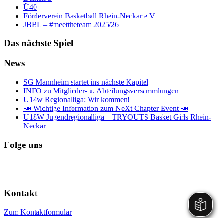
Ü40
Förderverein Basketball Rhein-Neckar e.V.
JBBL – #meettheteam 2025/26
Das nächste Spiel
News
SG Mannheim startet ins nächste Kapitel
INFO zu Mitglieder- u. Abteilungsversammlungen
U14w Regionalliga: Wir kommen!
📣 Wichtige Information zum NeXt Chapter Event 📣
U18W Jugendregionalliga – TRYOUTS Basket Girls Rhein-
Neckar
Folge uns
Kontakt
Zum Kontaktformular