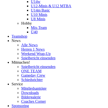
U14w
U12-Minis & U12 MTBA
U14m Basic
U10 Minis
U8 Minis
Hobby
Mix-Team
Ü40
Teamshop
News
Alle News
Herren 1 News
Weekend Wrap-Up
Spielbericht einsenden
Mitmachen!
Spielbericht einsenden
ONE TEAM
Gameday Crew
Schiedsrichter
Service
Mitgliedsanträge
Downloads
Bildergalerie
Coaches Corner
Sponsoring