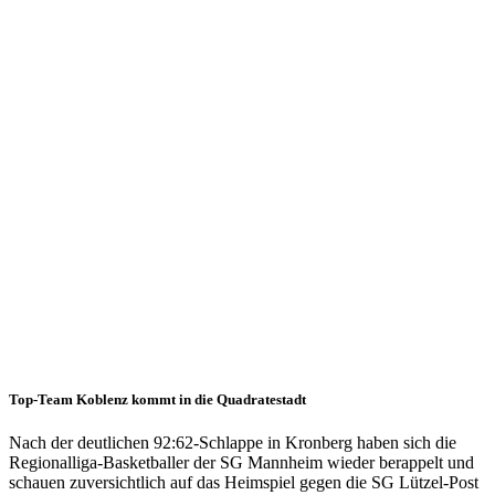
Jan.
2020
Mannheim
hofft
auf
den
Heimvorteil
23.01.2020
Herren 1
,
Spieltermine
Top-Team Koblenz kommt in die Quadratestadt
Nach der deutlichen 92:62-Schlappe in Kronberg haben sich die
Regionalliga-Basketballer der SG Mannheim wieder berappelt und
schauen zuversichtlich auf das Heimspiel gegen die SG Lützel-Post