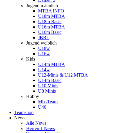
Damen 2
Jugend männlich
MTBA INFO
U18m MTBA
U18m Basic
U16m MTBA
U16m Basic
JBBL
Jugend weiblich
U18w
U16w
Kids
U14m MTBA
U14w
U12-Minis & U12 MTBA
U14m Basic
U10 Minis
U8 Minis
Hobby
Mix-Team
Ü40
Teamshop
News
Alle News
Herren 1 News