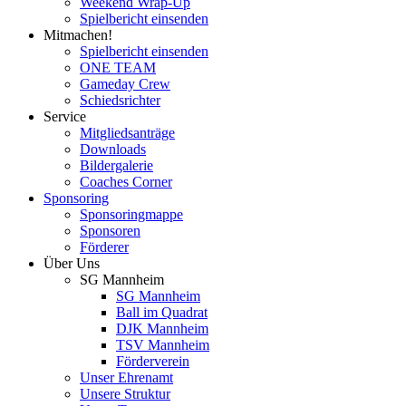
Weekend Wrap-Up
Spielbericht einsenden
Mitmachen!
Spielbericht einsenden
ONE TEAM
Gameday Crew
Schiedsrichter
Service
Mitgliedsanträge
Downloads
Bildergalerie
Coaches Corner
Sponsoring
Sponsoringmappe
Sponsoren
Förderer
Über Uns
SG Mannheim
SG Mannheim
Ball im Quadrat
DJK Mannheim
TSV Mannheim
Förderverein
Unser Ehrenamt
Unsere Struktur