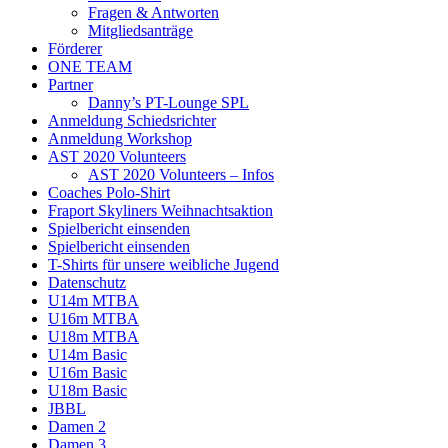
Fragen & Antworten
Mitgliedsanträge
Förderer
ONE TEAM
Partner
Danny’s PT-Lounge SPL
Anmeldung Schiedsrichter
Anmeldung Workshop
AST 2020 Volunteers
AST 2020 Volunteers – Infos
Coaches Polo-Shirt
Fraport Skyliners Weihnachtsaktion
Spielbericht einsenden
Spielbericht einsenden
T-Shirts für unsere weibliche Jugend
Datenschutz
U14m MTBA
U16m MTBA
U18m MTBA
U14m Basic
U16m Basic
U18m Basic
JBBL
Damen 2
Damen 3