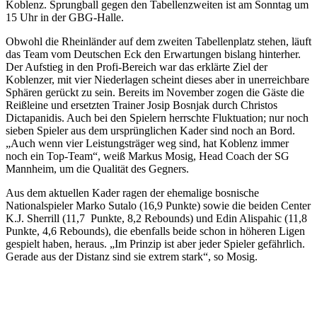
Koblenz. Sprungball gegen den Tabellenzweiten ist am Sonntag um
15 Uhr in der GBG-Halle.
Obwohl die Rheinländer auf dem zweiten Tabellenplatz stehen, läuft
das Team vom Deutschen Eck den Erwartungen bislang hinterher.
Der Aufstieg in den Profi-Bereich war das erklärte Ziel der
Koblenzer, mit vier Niederlagen scheint dieses aber in unerreichbare
Sphären gerückt zu sein. Bereits im November zogen die Gäste die
Reißleine und ersetzten Trainer Josip Bosnjak durch Christos
Dictapanidis. Auch bei den Spielern herrschte Fluktuation; nur noch
sieben Spieler aus dem ursprünglichen Kader sind noch an Bord.
„Auch wenn vier Leistungsträger weg sind, hat Koblenz immer
noch ein Top-Team“, weiß Markus Mosig, Head Coach der SG
Mannheim, um die Qualität des Gegners.
Aus dem aktuellen Kader ragen der ehemalige bosnische
Nationalspieler Marko Sutalo (16,9 Punkte) sowie die beiden Center
K.J. Sherrill (11,7 Punkte, 8,2 Rebounds) und Edin Alispahic (11,8
Punkte, 4,6 Rebounds), die ebenfalls beide schon in höheren Ligen
gespielt haben, heraus. „Im Prinzip ist aber jeder Spieler gefährlich.
Gerade aus der Distanz sind sie extrem stark“, so Mosig.