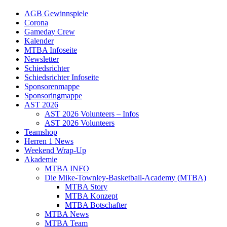
AGB Gewinnspiele
Corona
Gameday Crew
Kalender
MTBA Infoseite
Newsletter
Schiedsrichter
Schiedsrichter Infoseite
Sponsorenmappe
Sponsoringmappe
AST 2026
AST 2026 Volunteers – Infos
AST 2026 Volunteers
Teamshop
Herren 1 News
Weekend Wrap-Up
Akademie
MTBA INFO
Die Mike-Townley-Basketball-Academy (MTBA)
MTBA Story
MTBA Konzept
MTBA Botschafter
MTBA News
MTBA Team