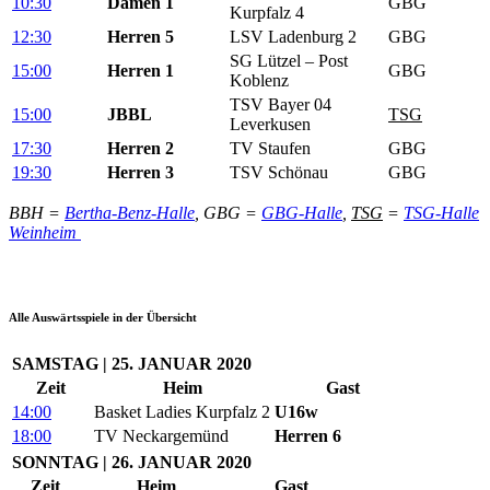
10:30
Damen 1
GBG
Kurpfalz 4
12:30
Herren 5
LSV Ladenburg 2
GBG
SG Lützel – Post
15:00
Herren 1
GBG
Koblenz
TSV Bayer 04
15:00
JBBL
TSG
Leverkusen
17:30
Herren 2
TV Staufen
GBG
19:30
Herren 3
TSV Schönau
GBG
BBH =
Bertha-Benz-Halle
, GBG =
GBG-Halle
,
TSG
=
TSG-Halle
Weinheim
Alle Auswärtsspiele in der Übersicht
SAMSTAG | 25. JANUAR 2020
Zeit
Heim
Gast
14:00
Basket Ladies Kurpfalz 2
U16w
18:00
TV Neckargemünd
Herren 6
SONNTAG | 26. JANUAR 2020
Zeit
Heim
Gast