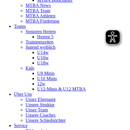
MTBA Botschafter
MTBA News
MTBA Team
MTBA Athleten
MTBA Förderung
Teams
Senioren Herren
Herren 5
Trainingszeiten
Jugend weiblich
U14w
U16w
U18w
Kids
U8 Minis
U10 Minis
12w
U12-Minis & U12 MTBA
Über Uns
Unser Ehrenamt
Unsere Struktur
Unser Team
Unsere Coaches
Unsere Schiedsrichter
Service