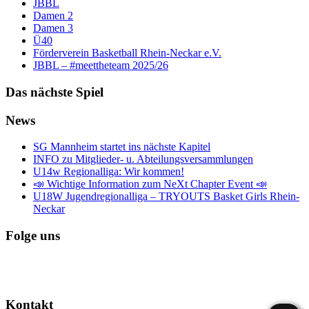
JBBL
Damen 2
Damen 3
Ü40
Förderverein Basketball Rhein-Neckar e.V.
JBBL – #meettheteam 2025/26
Das nächste Spiel
News
SG Mannheim startet ins nächste Kapitel
INFO zu Mitglieder- u. Abteilungsversammlungen
U14w Regionalliga: Wir kommen!
📣 Wichtige Information zum NeXt Chapter Event 📣
U18W Jugendregionalliga – TRYOUTS Basket Girls Rhein-
Neckar
Folge uns
Kontakt