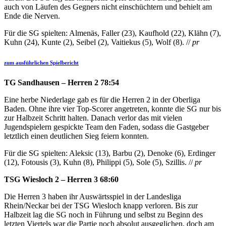
auch von Läufen des Gegners nicht einschüchtern und behielt am
Ende die Nerven.
Für die SG spielten: Almenäs, Faller (23), Kaufhold (22), Klähn (7),
Kuhn (24), Kunte (2), Seibel (2), Vaitiekus (5), Wolf (8). //
pr
zum ausführlichen Spielbericht
TG Sandhausen – Herren 2 78:54
Eine herbe Niederlage gab es für die Herren 2 in der Oberliga
Baden. Ohne ihre vier Top-Scorer angetreten, konnte die SG nur bis
zur Halbzeit Schritt halten. Danach verlor das mit vielen
Jugendspielern gespickte Team den Faden, sodass die Gastgeber
letztlich einen deutlichen Sieg feiern konnten.
Für die SG spielten:
Aleksic (13), Barbu (2), Denoke (6), Erdinger
(12), Fotousis (3), Kuhn (8), Philippi (5), Sole (5), Szillis. //
pr
TSG Wiesloch 2 – Herren 3 68:60
Die Herren 3 haben ihr Auswärtsspiel in der Landesliga
Rhein/Neckar bei der TSG Wiesloch knapp verloren. Bis zur
Halbzeit lag die SG noch in Führung und selbst zu Beginn des
letzten Viertels war die Partie noch absolut ausgeglichen, doch am