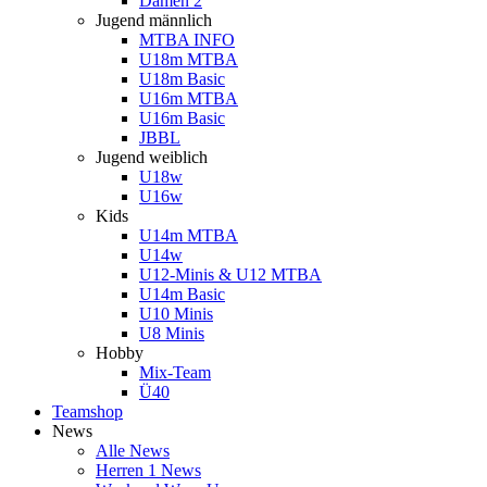
Damen 2
Jugend männlich
MTBA INFO
U18m MTBA
U18m Basic
U16m MTBA
U16m Basic
JBBL
Jugend weiblich
U18w
U16w
Kids
U14m MTBA
U14w
U12-Minis & U12 MTBA
U14m Basic
U10 Minis
U8 Minis
Hobby
Mix-Team
Ü40
Teamshop
News
Alle News
Herren 1 News