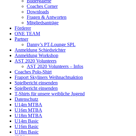
Bildergalerie
Coaches Corner
Downloads
Fragen & Antworten
Mitgliedsanträge
Förderer
ONE TEAM
Partner
Danny’s PT-Lounge SPL
Anmeldung Schiedsrichter
Anmeldung Workshop
AST 2020 Volunteers
AST 2020 Volunteers – Infos
Coaches Polo-Shirt
Fraport Skyliners Weihnachtsaktion
Spielbericht einsenden
Spielbericht einsenden
T-Shirts für unsere weibliche Jugend
Datenschutz
U14m MTBA
U16m MTBA
U18m MTBA
U14m Basic
U16m Basic
U18m Basic