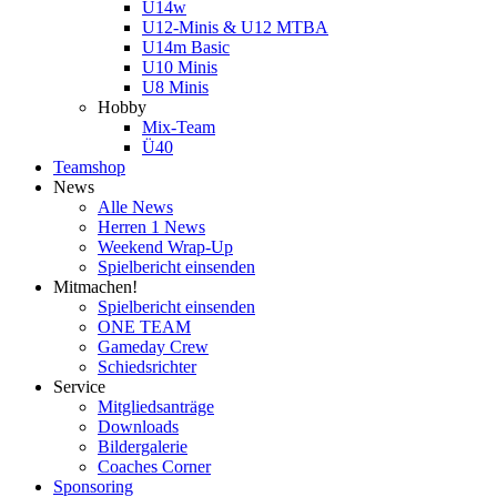
U14w
U12-Minis & U12 MTBA
U14m Basic
U10 Minis
U8 Minis
Hobby
Mix-Team
Ü40
Teamshop
News
Alle News
Herren 1 News
Weekend Wrap-Up
Spielbericht einsenden
Mitmachen!
Spielbericht einsenden
ONE TEAM
Gameday Crew
Schiedsrichter
Service
Mitgliedsanträge
Downloads
Bildergalerie
Coaches Corner
Sponsoring