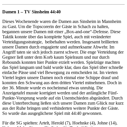
Damen 1 – TV Sinsheim 44:40
Dieses Wochenende waren die Damen aus Sinsheim in Mannheim
zu Gast. Um die Topscorerin der Gäste in Schach zu halten,
begannen unsere Damen mit einer „Box-and-one“-Defense. Diese
Taktik konnte über das komplette Spiel, auch mit veränderter
Verteidigungsstrategie, beibehalten werden. Insgesamt brillierten
unsere Damen durch engagierte und aufmerksame Abwehr. Im
Angriff taten sie sich jedoch zuerst schwer. Die enge Verteidung der
Gegner ließ unter dem Korb kaum Spielraum und nur durch
Rebounds konnten hier Punkte erzielt werden. Spielzüge machten
das Spiel langsam und bald wurde klar, dass das Spiel über schnelle
einfache Pässe und viel Bewegung zu entscheiden ist. Im vierten
Viertel legten unsere Damen noch einmal eine Schippe drauf und
konnten den Schwung aus dem dritten Viertel mitnehmen. Doch in
der 36. Minute wurde es nocheinmal etwas unruhig. Die
Anzeigetafel musste korrigiert werden und der anfängliche Fünf-
Punkte-Vorsprung wurde auf ein Unentschieden abgeändert. Durch
diese Unterbrechung ließen sich unsere Damen zum Glück nur kurz
aus der Ruhe bringen und verhinderten weitere Punkte der Gäste.
So wurde das ausgeglichene Spiel mit 44:40 gewonnen.
Für die SG spielten: Artelt, Herold (7), Hoehnke (4), Johne (14),