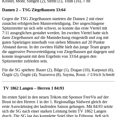
Kröner, Mohr, Simgen (2), Stehn (1),
Truth (16). //
nn
Damen 2 – TSG Ziegelhausen 33:64
Gegen die TSG Ziegelhausen starteten die Damen 2 mit einer
zunächst erfolgreichen Mannverteidigung. Der ungeschlagene
Spitzenreiter tat sich sehr schwer, so konnte das erste Viertel mit
7:11 ausgeglichen gestaltet werden. Im zweiten Viertel hatte sich
dann Ziegelhausen auf die Manndeckung eingestellt und zog mit
guten Spielzügen innerhalb von sieben Minuten auf 20 Punkte
Abstand davon. In der zweiten Hälfte hielt das junge Team gegen
die aggressive Pressverteidigung von Ziegelhausen gut dagegen und
konnte insgesamt mit dem Ergebnis von 33:64 gegen den
Spitzenreiter zufrieden sein.
Für die SG spielten: Bauer (2), Bilge (1),
Dogan (10), Karpouzi (6),
Özgür (2), Özgür (4), Nazorova (8), Sayma, Rossi. //
Ulrich Schmitt
TV 1862 Langen – Herren 1 84:93
Im ersten Spiel in den neuen Trikots mit Sponsor FreeVis auf der
Brust ist den Herren 1 in der 1. Regionalliga Südwest gleich der
erste Auswärtssieg der laufenden Saison gelungen. Mit 84:93 setzte
sich die SG nach einer starken Leistung beim TV 1862 Langen
durch. Die SG lag das komplette Spiel über in Führung, ließ sich