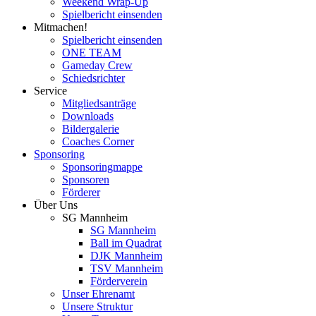
Weekend Wrap-Up
Spielbericht einsenden
Mitmachen!
Spielbericht einsenden
ONE TEAM
Gameday Crew
Schiedsrichter
Service
Mitgliedsanträge
Downloads
Bildergalerie
Coaches Corner
Sponsoring
Sponsoringmappe
Sponsoren
Förderer
Über Uns
SG Mannheim
SG Mannheim
Ball im Quadrat
DJK Mannheim
TSV Mannheim
Förderverein
Unser Ehrenamt
Unsere Struktur