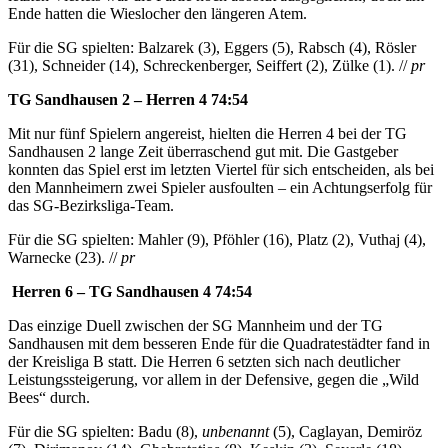
Ende hatten die Wieslocher den längeren Atem.
Für die SG spielten: Balzarek (3), Eggers (5), Rabsch (4),
Rösler
(31), Schneider (14), Schreckenberger, Seiffert (2), Zülke (1). //
pr
TG Sandhausen 2 – Herren 4 74:54
Mit nur fünf Spielern angereist, hielten die Herren 4 bei der TG
Sandhausen 2 lange Zeit überraschend gut mit. Die Gastgeber
konnten das Spiel erst im letzten Viertel für sich entscheiden, als bei
den Mannheimern zwei Spieler ausfoulten – ein Achtungserfolg für
das SG-Bezirksliga-Team.
Für die SG spielten: Mahler (9), Pföhler (16), Platz (2), Vuthaj (4),
Warnecke (23). //
pr
Herren 6 – TG Sandhausen 4 74:54
Das einzige Duell zwischen der SG Mannheim und der TG
Sandhausen mit dem besseren Ende für die Quadratestädter fand in
der Kreisliga B statt. Die Herren 6 setzten sich nach deutlicher
Leistungssteigerung, vor allem in der Defensive, gegen die „Wild
Bees“ durch.
Für die SG spielten: Badu (8),
unbenannt
(5), Caglayan, Demiröz