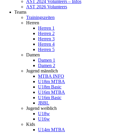
AST 2024 Volunteers – Infos
AST 2026 Volunteers
Teams
Trainingszeiten
Herren
Herren 1
Herren 2
Herren 3
Herren 4
Herren 5
Damen
Damen 1
Damen 2
Jugend männlich
MTBA INFO
U18m MTBA
U18m Basic
U16m MTBA
U16m Basic
JBBL
Jugend weiblich
U18w
U16w
Kids
U14m MTBA