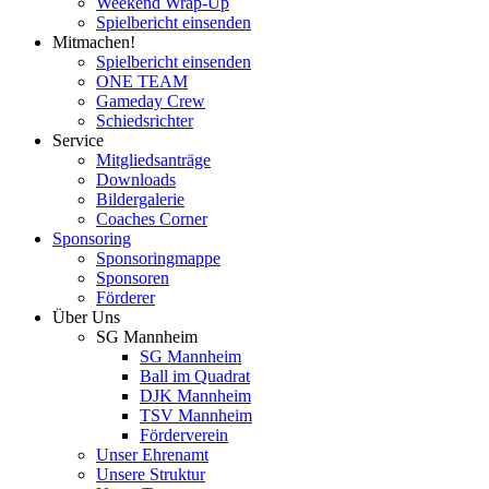
Weekend Wrap-Up
Spielbericht einsenden
Mitmachen!
Spielbericht einsenden
ONE TEAM
Gameday Crew
Schiedsrichter
Service
Mitgliedsanträge
Downloads
Bildergalerie
Coaches Corner
Sponsoring
Sponsoringmappe
Sponsoren
Förderer
Über Uns
SG Mannheim
SG Mannheim
Ball im Quadrat
DJK Mannheim
TSV Mannheim
Förderverein
Unser Ehrenamt
Unsere Struktur