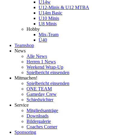
U14w
U12-Minis & U12 MTBA
U14m Basic
U10 Minis
U8 Minis
Hobby
Mix-Team
Ü40
Teamshop
News
Alle News
Herren 1 News
Weekend Wrap-Up
Spielbericht einsenden
Mitmachen!
Spielbericht einsenden
ONE TEAM
Gameday Crew
Schiedsrichter
Service
Mitgliedsanträge
Downloads
Bildergalerie
Coaches Corner
Sponsoring