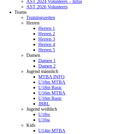
AST 2024 Volunteers – Infos
AST 2026 Volunteers
Teams
Trainingszeiten
Herren
Herren 1
Herren 2
Herren 3
Herren 4
Herren 5
Damen
Damen 1
Damen 2
Jugend männlich
MTBA INFO
U18m MTBA
U18m Basic
U16m MTBA
U16m Basic
JBBL
Jugend weiblich
U18w
U16w
Kids
U14m MTBA