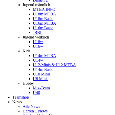
Damen 2
Jugend männlich
MTBA INFO
U18m MTBA
U18m Basic
U16m MTBA
U16m Basic
JBBL
Jugend weiblich
U18w
U16w
Kids
U14m MTBA
U14w
U12-Minis & U12 MTBA
U14m Basic
U10 Minis
U8 Minis
Hobby
Mix-Team
Ü40
Teamshop
News
Alle News
Herren 1 News