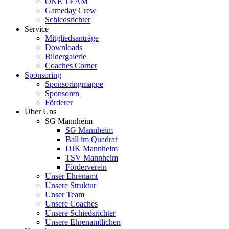
ONE TEAM
Gameday Crew
Schiedsrichter
Service
Mitgliedsanträge
Downloads
Bildergalerie
Coaches Corner
Sponsoring
Sponsoringmappe
Sponsoren
Förderer
Über Uns
SG Mannheim
SG Mannheim
Ball im Quadrat
DJK Mannheim
TSV Mannheim
Förderverein
Unser Ehrenamt
Unsere Struktur
Unser Team
Unsere Coaches
Unsere Schiedsrichter
Unsere Ehrenamtlichen