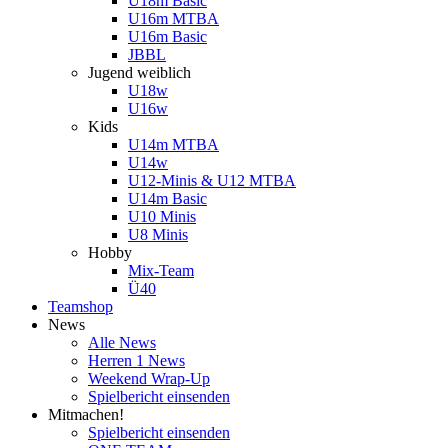
U18m Basic
U16m MTBA
U16m Basic
JBBL
Jugend weiblich
U18w
U16w
Kids
U14m MTBA
U14w
U12-Minis & U12 MTBA
U14m Basic
U10 Minis
U8 Minis
Hobby
Mix-Team
Ü40
Teamshop
News
Alle News
Herren 1 News
Weekend Wrap-Up
Spielbericht einsenden
Mitmachen!
Spielbericht einsenden