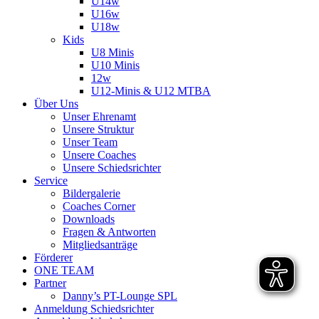
U14w
U16w
U18w
Kids
U8 Minis
U10 Minis
12w
U12-Minis & U12 MTBA
Über Uns
Unser Ehrenamt
Unsere Struktur
Unser Team
Unsere Coaches
Unsere Schiedsrichter
Service
Bildergalerie
Coaches Corner
Downloads
Fragen & Antworten
Mitgliedsanträge
Förderer
ONE TEAM
Partner
Danny’s PT-Lounge SPL
Anmeldung Schiedsrichter