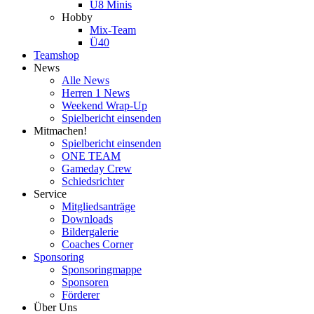
U8 Minis
Hobby
Mix-Team
Ü40
Teamshop
News
Alle News
Herren 1 News
Weekend Wrap-Up
Spielbericht einsenden
Mitmachen!
Spielbericht einsenden
ONE TEAM
Gameday Crew
Schiedsrichter
Service
Mitgliedsanträge
Downloads
Bildergalerie
Coaches Corner
Sponsoring
Sponsoringmappe
Sponsoren
Förderer
Über Uns