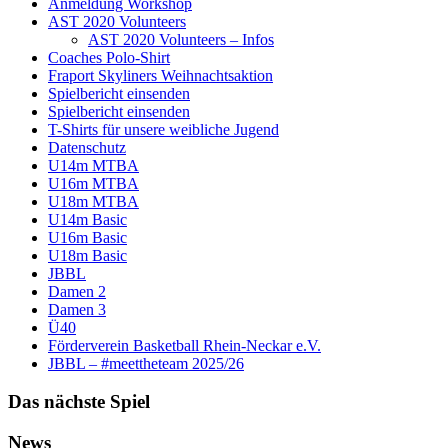
Anmeldung Workshop
AST 2020 Volunteers
AST 2020 Volunteers – Infos
Coaches Polo-Shirt
Fraport Skyliners Weihnachtsaktion
Spielbericht einsenden
Spielbericht einsenden
T-Shirts für unsere weibliche Jugend
Datenschutz
U14m MTBA
U16m MTBA
U18m MTBA
U14m Basic
U16m Basic
U18m Basic
JBBL
Damen 2
Damen 3
Ü40
Förderverein Basketball Rhein-Neckar e.V.
JBBL – #meettheteam 2025/26
Das nächste Spiel
News