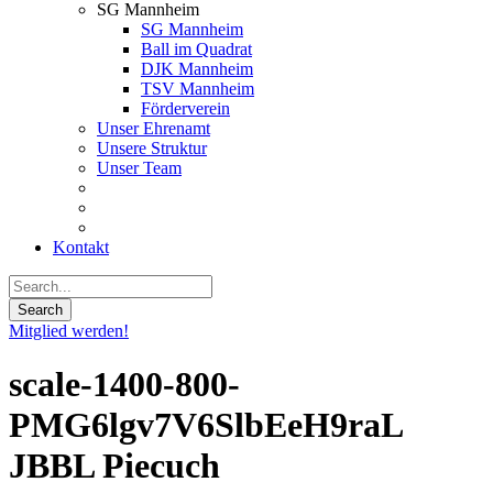
SG Mannheim
SG Mannheim
Ball im Quadrat
DJK Mannheim
TSV Mannheim
Förderverein
Unser Ehrenamt
Unsere Struktur
Unser Team
Kontakt
Mitglied werden!
scale-1400-800-
PMG6lgv7V6SlbEeH9raL
JBBL Piecuch