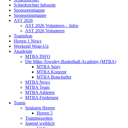
Schiedsrichter Infoseite
Sponsorenmappe
Sponsoringmappe
AST 2026
AST 2026 Volunteers – Infos
AST 2026 Volunteers
Teamshop
Herren 1 News
Weekend Wrap-Up
Akademie
MTBA INFO
Die Mike-Townley-Basketball-Academy (MTBA)
MTBA Story
MTBA Konzept
MTBA Botschafter
MTBA News
MTBA Team
MTBA Athleten
MTBA Förderung
Teams
Senioren Herren
Herren 5
Trainingszeiten
Jugend weiblich