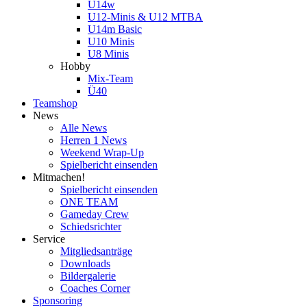
U14w
U12-Minis & U12 MTBA
U14m Basic
U10 Minis
U8 Minis
Hobby
Mix-Team
Ü40
Teamshop
News
Alle News
Herren 1 News
Weekend Wrap-Up
Spielbericht einsenden
Mitmachen!
Spielbericht einsenden
ONE TEAM
Gameday Crew
Schiedsrichter
Service
Mitgliedsanträge
Downloads
Bildergalerie
Coaches Corner
Sponsoring