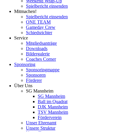
Weekend Wrap-Up
Spielbericht einsenden
Mitmachen!
Spielbericht einsenden
ONE TEAM
Gameday Crew
Schiedsrichter
Service
Mitgliedsanträge
Downloads
Bildergalerie
Coaches Corner
Sponsoring
Sponsoringmappe
Sponsoren
Förderer
Über Uns
SG Mannheim
SG Mannheim
Ball im Quadrat
DJK Mannheim
TSV Mannheim
Förderverein
Unser Ehrenamt
Unsere Struktur