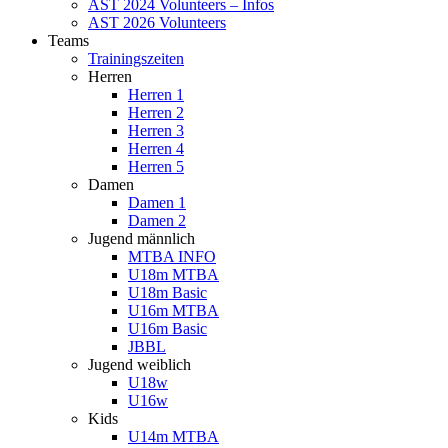
AST 2024 Volunteers – Infos
AST 2026 Volunteers
Teams
Trainingszeiten
Herren
Herren 1
Herren 2
Herren 3
Herren 4
Herren 5
Damen
Damen 1
Damen 2
Jugend männlich
MTBA INFO
U18m MTBA
U18m Basic
U16m MTBA
U16m Basic
JBBL
Jugend weiblich
U18w
U16w
Kids
U14m MTBA