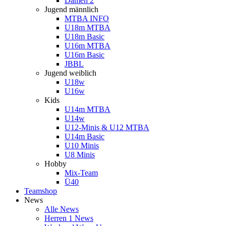
Damen 2
Jugend männlich
MTBA INFO
U18m MTBA
U18m Basic
U16m MTBA
U16m Basic
JBBL
Jugend weiblich
U18w
U16w
Kids
U14m MTBA
U14w
U12-Minis & U12 MTBA
U14m Basic
U10 Minis
U8 Minis
Hobby
Mix-Team
Ü40
Teamshop
News
Alle News
Herren 1 News