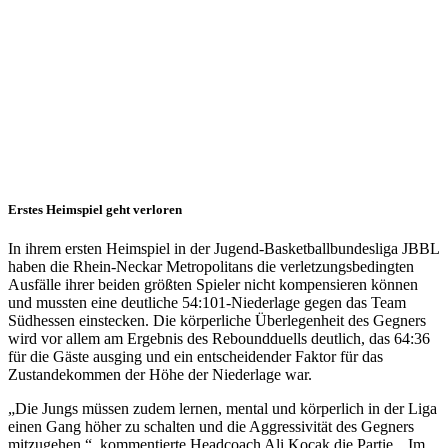
Ausfälle
nicht
kompensieren
22.10.2019
JBBL
Erstes Heimspiel geht verloren
In ihrem ersten Heimspiel in der Jugend-Basketballbundesliga JBBL
haben die Rhein-Neckar Metropolitans die verletzungsbedingten
Ausfälle ihrer beiden größten Spieler nicht kompensieren können
und mussten eine deutliche 54:101-Niederlage gegen das Team
Südhessen einstecken. Die körperliche Überlegenheit des Gegners
wird vor allem am Ergebnis des Reboundduells deutlich, das 64:36
für die Gäste ausging und ein entscheidender Faktor für das
Zustandekommen der Höhe der Niederlage war.
„Die Jungs müssen zudem lernen, mental und körperlich in der Liga
einen Gang höher zu schalten und die Aggressivität des Gegners
mitzugehen.“, kommentierte Headcoach Ali Kocak die Partie. „Im