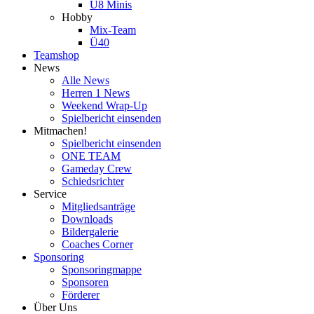
U8 Minis
Hobby
Mix-Team
Ü40
Teamshop
News
Alle News
Herren 1 News
Weekend Wrap-Up
Spielbericht einsenden
Mitmachen!
Spielbericht einsenden
ONE TEAM
Gameday Crew
Schiedsrichter
Service
Mitgliedsanträge
Downloads
Bildergalerie
Coaches Corner
Sponsoring
Sponsoringmappe
Sponsoren
Förderer
Über Uns