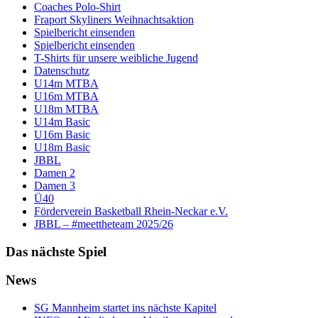
Coaches Polo-Shirt
Fraport Skyliners Weihnachtsaktion
Spielbericht einsenden
Spielbericht einsenden
T-Shirts für unsere weibliche Jugend
Datenschutz
U14m MTBA
U16m MTBA
U18m MTBA
U14m Basic
U16m Basic
U18m Basic
JBBL
Damen 2
Damen 3
Ü40
Förderverein Basketball Rhein-Neckar e.V.
JBBL – #meettheteam 2025/26
Das nächste Spiel
News
SG Mannheim startet ins nächste Kapitel