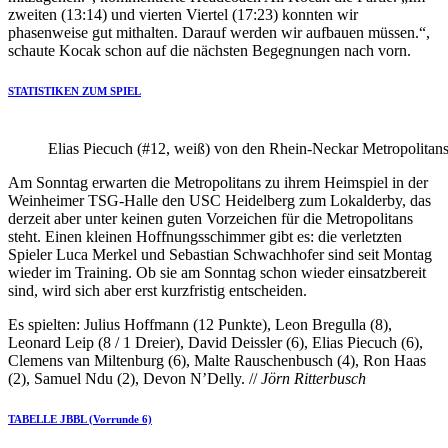
zweiten (13:14) und vierten Viertel (17:23) konnten wir
phasenweise gut mithalten. Darauf werden wir aufbauen müssen.“,
schaute Kocak schon auf die nächsten Begegnungen nach vorn.
STATISTIKEN ZUM SPIEL
Elias Piecuch (#12, weiß) von den Rhein-Neckar Metropolitan
Am Sonntag erwarten die Metropolitans zu ihrem Heimspiel in der
Weinheimer TSG-Halle den USC Heidelberg zum Lokalderby, das
derzeit aber unter keinen guten Vorzeichen für die Metropolitans
steht. Einen kleinen Hoffnungsschimmer gibt es: die verletzten
Spieler Luca Merkel und Sebastian Schwachhofer sind seit Montag
wieder im Training. Ob sie am Sonntag schon wieder einsatzbereit
sind, wird sich aber erst kurzfristig entscheiden.
Es spielten: Julius Hoffmann (12 Punkte), Leon Bregulla (8),
Leonard Leip (8 / 1 Dreier), David Deissler (6), Elias Piecuch (6),
Clemens van Miltenburg (6), Malte Rauschenbusch (4), Ron Haas
(2), Samuel Ndu (2), Devon N’Delly. //
Jörn Ritterbusch
TABELLE JBBL (Vorrunde 6)