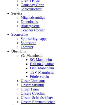
ONE TEAM
Gameday Crew
Schiedsrichter
Service
Mitgliedsanträge
Downloads
Bildergalerie
Coaches Corner
Sponsoring
Sponsoringmappe
Sponsoren
Förderer
Über Uns
SG Mannheim
SG Mannheim
Ball im Quadrat
DJK Mannheim
TSV Mannheim
Förderverein
Unser Ehrenamt
Unsere Struktur
Unser Team
Unsere Coaches
Unsere Schiedsrichter
Unsere Ehrenamtlichen