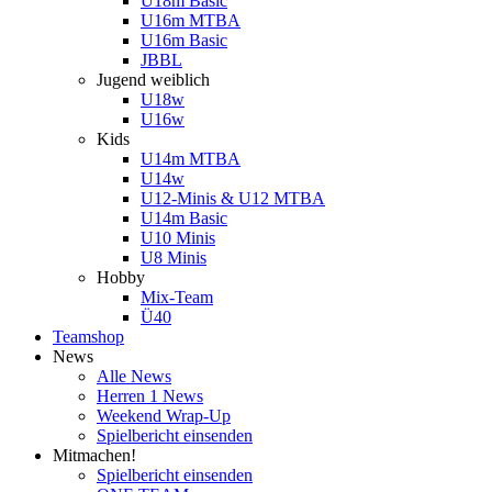
U18m Basic
U16m MTBA
U16m Basic
JBBL
Jugend weiblich
U18w
U16w
Kids
U14m MTBA
U14w
U12-Minis & U12 MTBA
U14m Basic
U10 Minis
U8 Minis
Hobby
Mix-Team
Ü40
Teamshop
News
Alle News
Herren 1 News
Weekend Wrap-Up
Spielbericht einsenden
Mitmachen!
Spielbericht einsenden