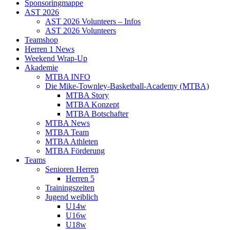
Sponsoringmappe
AST 2026
AST 2026 Volunteers – Infos
AST 2026 Volunteers
Teamshop
Herren 1 News
Weekend Wrap-Up
Akademie
MTBA INFO
Die Mike-Townley-Basketball-Academy (MTBA)
MTBA Story
MTBA Konzept
MTBA Botschafter
MTBA News
MTBA Team
MTBA Athleten
MTBA Förderung
Teams
Senioren Herren
Herren 5
Trainingszeiten
Jugend weiblich
U14w
U16w
U18w