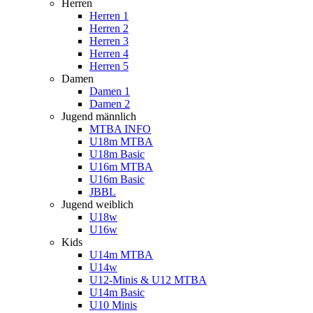
Herren
Herren 1
Herren 2
Herren 3
Herren 4
Herren 5
Damen
Damen 1
Damen 2
Jugend männlich
MTBA INFO
U18m MTBA
U18m Basic
U16m MTBA
U16m Basic
JBBL
Jugend weiblich
U18w
U16w
Kids
U14m MTBA
U14w
U12-Minis & U12 MTBA
U14m Basic
U10 Minis