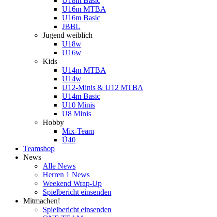
U18m Basic
U16m MTBA
U16m Basic
JBBL
Jugend weiblich
U18w
U16w
Kids
U14m MTBA
U14w
U12-Minis & U12 MTBA
U14m Basic
U10 Minis
U8 Minis
Hobby
Mix-Team
Ü40
Teamshop
News
Alle News
Herren 1 News
Weekend Wrap-Up
Spielbericht einsenden
Mitmachen!
Spielbericht einsenden