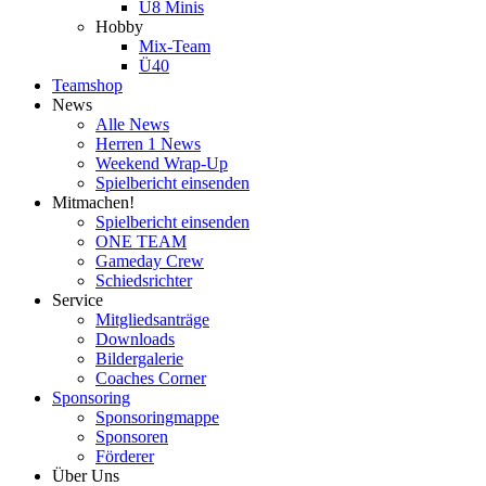
U8 Minis
Hobby
Mix-Team
Ü40
Teamshop
News
Alle News
Herren 1 News
Weekend Wrap-Up
Spielbericht einsenden
Mitmachen!
Spielbericht einsenden
ONE TEAM
Gameday Crew
Schiedsrichter
Service
Mitgliedsanträge
Downloads
Bildergalerie
Coaches Corner
Sponsoring
Sponsoringmappe
Sponsoren
Förderer
Über Uns