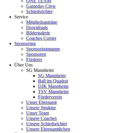
ONE TEAM
Gameday Crew
Schiedsrichter
Service
Mitgliedsanträge
Downloads
Bildergalerie
Coaches Corner
Sponsoring
Sponsoringmappe
Sponsoren
Förderer
Über Uns
SG Mannheim
SG Mannheim
Ball im Quadrat
DJK Mannheim
TSV Mannheim
Förderverein
Unser Ehrenamt
Unsere Struktur
Unser Team
Unsere Coaches
Unsere Schiedsrichter
Unsere Ehrenamtlichen