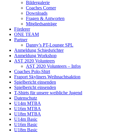
Bildergalerie
Coaches Corner
Downloads
Fragen & Antworten
Mitgliedsanträge
Förderer
ONE TEAM
Partner
Danny’s PT-Lounge SPL
Anmeldung Schiedsrichter
Anmeldung Workshop
AST 2020 Volunteers
AST 2020 Volunteers – Infos
Coaches Polo-Shirt
Fraport Skyliners Weihnachtsaktion
Spielbericht einsenden
Spielbericht einsenden
T-Shirts für unsere weibliche Jugend
Datenschutz
U14m MTBA
U16m MTBA
U18m MTBA
U14m Basic
U16m Basic
U18m Basic