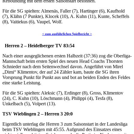
Rebounding mit dem ersten Saisonstart belohnen.
Für die SG spielten: Almenäs, Faller (7), Hartinger (6), Kaufhold
(7), Klähn (7 Punkte), Klocek (10),
A. Kuhn (11), Kunte, Scheffels
(8), Vaitiekus (6), Vaupel, Wolf.
< zum ausführlichen Spielbericht >
Herren 2 – Heidelberger TV 83:54
Nach einer ausgeglichenen ersten Halbzeit (37:36) zog die Oberliga-
Mannschaft beim ersten Spiel des neuen Head Coachs Thorsten
Schnieder nach dem Seitenwechsel davon. Angeführt von Mirel
„Dimi“ Klimentov, der auf 24 Zähler kam, baute die SG ihren
Vorsprung Punkt für Punkt aus und bot an beiden Enden des Feldes
eine starke Leistung.
Für die SG spielten: Aleksic (7), Erdinger (8), Gross,
Klimentov
(24), C. Kuhn (10), Löschmann (4), Philippi (4), Tesfa (8),
Unkelbach (5), Volpert (13).
TSV Wieblingen 2 – Herren 3 20:0
Eigentlich unterlag die Herren 3 zum Saisonstart in der Landesliga
beim TSV Wieblingen mit 45:55. Aufgrund des Einsatzes eines