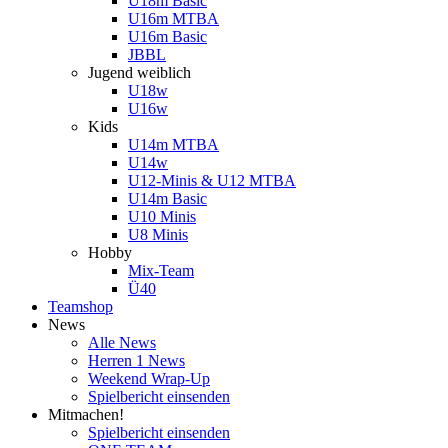
U18m Basic
U16m MTBA
U16m Basic
JBBL
Jugend weiblich
U18w
U16w
Kids
U14m MTBA
U14w
U12-Minis & U12 MTBA
U14m Basic
U10 Minis
U8 Minis
Hobby
Mix-Team
Ü40
Teamshop
News
Alle News
Herren 1 News
Weekend Wrap-Up
Spielbericht einsenden
Mitmachen!
Spielbericht einsenden