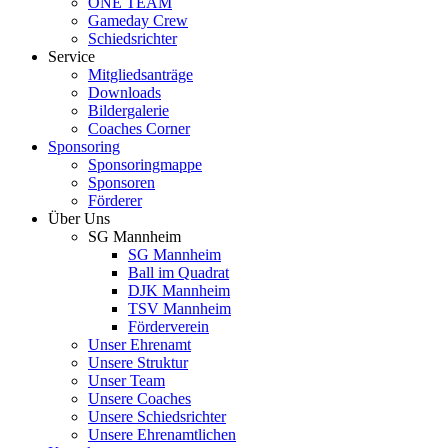
ONE TEAM
Gameday Crew
Schiedsrichter
Service
Mitgliedsanträge
Downloads
Bildergalerie
Coaches Corner
Sponsoring
Sponsoringmappe
Sponsoren
Förderer
Über Uns
SG Mannheim
SG Mannheim
Ball im Quadrat
DJK Mannheim
TSV Mannheim
Förderverein
Unser Ehrenamt
Unsere Struktur
Unser Team
Unsere Coaches
Unsere Schiedsrichter
Unsere Ehrenamtlichen