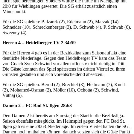
nicht spielberechtigten Spielers wurde die Partie im Nachgang mit
20:0 für Wieblingen gewertet. Die SG erhält zusätzlich einen
Minuspunkt.
Für die SG spielten: Balzarek (2), Edelmann (2),
Marzak (14),
Schneider (10), Schreckenberger (3), D. Schwab (4), P. Schwab (6),
Sweeney (4).
Herren 4 – Heidelberger TV 2 34:59
Für die Herren 4 gab es in der Bezirksliga zum Saisonauftakt eine
deutliche Niederlage. Gegen den Heidelberger TV kam das Team
von Coach Sven Schwind vor allem offensiv nicht richtig in Tritt.
Die Gäste konnten das Spiel spätestens im dritten Viertel zu ihren
Gunsten gestalten und sich vorentscheidend absetzen.
Für die SG spielten: Bernd (2), Brechtel (3), Heitmann (7), Knell
(2), Mohamed-Osman (2),
Möller (10), Ochotta (2), Schwind,
Vuthaj (6).
Damen 2 – FC Bad St. Ilgen 28:63
Den Damen 2 ist bereits am Samstag der Start in die Bezirksliga-
Saison ebenfalls missglückt. Im Heimspiel gegen den FC Bad St.
Ilgen gab es eine 28:63-Niederlage. Im ersten Viertel hatten die SG-
Damen noch mithalten können, danach setzten sich die Gäste Punkt