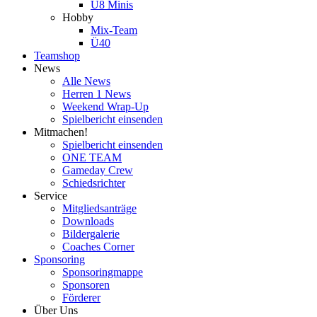
U8 Minis
Hobby
Mix-Team
Ü40
Teamshop
News
Alle News
Herren 1 News
Weekend Wrap-Up
Spielbericht einsenden
Mitmachen!
Spielbericht einsenden
ONE TEAM
Gameday Crew
Schiedsrichter
Service
Mitgliedsanträge
Downloads
Bildergalerie
Coaches Corner
Sponsoring
Sponsoringmappe
Sponsoren
Förderer
Über Uns