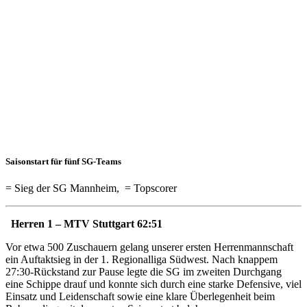
Up
vom
21./22.09.
24.09.2019
Weekend
Wrap-Up
Saisonstart für fünf SG-Teams
= Sieg der SG Mannheim,
= Topscorer
Herren 1 – MTV Stuttgart 62:51
Vor etwa 500 Zuschauern gelang unserer ersten Herrenmannschaft
ein Auftaktsieg in der 1. Regionalliga Südwest. Nach knappem
27:30-Rückstand zur Pause legte die SG im zweiten Durchgang
eine Schippe drauf und konnte sich durch eine starke Defensive, viel
Einsatz und Leidenschaft sowie eine klare Überlegenheit beim