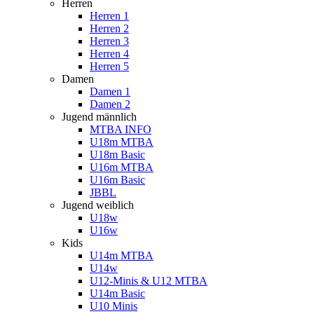
Herren
Herren 1
Herren 2
Herren 3
Herren 4
Herren 5
Damen
Damen 1
Damen 2
Jugend männlich
MTBA INFO
U18m MTBA
U18m Basic
U16m MTBA
U16m Basic
JBBL
Jugend weiblich
U18w
U16w
Kids
U14m MTBA
U14w
U12-Minis & U12 MTBA
U14m Basic
U10 Minis