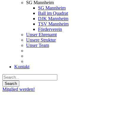
SG Mannheim
SG Mannheim
Ball im Quadrat
DJK Mannheim
TSV Mannheim
Förderverein
Unser Ehrenamt
Unsere Struktur
Unser Team
Kontakt
Mitglied werden!
20
Feb.
2019
Überraschung
in