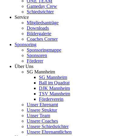
ONE TEAM
Gameday Crew
Schiedsrichter
Service
Mitgliedsanträge
Downloads
Bildergalerie
Coaches Corner
Sponsoring
Sponsoringmappe
Sponsoren
Förderer
Über Uns
SG Mannheim
SG Mannheim
Ball im Quadrat
DJK Mannheim
TSV Mannheim
Förderverein
Unser Ehrenamt
Unsere Struktur
Unser Team
Unsere Coaches
Unsere Schiedsrichter
Unsere Ehrenamtlichen