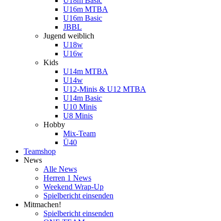
U18m Basic
U16m MTBA
U16m Basic
JBBL
Jugend weiblich
U18w
U16w
Kids
U14m MTBA
U14w
U12-Minis & U12 MTBA
U14m Basic
U10 Minis
U8 Minis
Hobby
Mix-Team
Ü40
Teamshop
News
Alle News
Herren 1 News
Weekend Wrap-Up
Spielbericht einsenden
Mitmachen!
Spielbericht einsenden