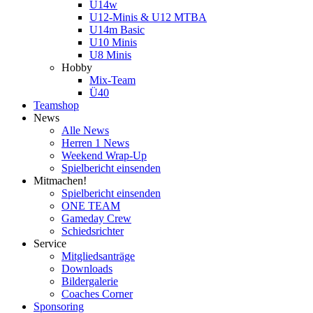
U14w
U12-Minis & U12 MTBA
U14m Basic
U10 Minis
U8 Minis
Hobby
Mix-Team
Ü40
Teamshop
News
Alle News
Herren 1 News
Weekend Wrap-Up
Spielbericht einsenden
Mitmachen!
Spielbericht einsenden
ONE TEAM
Gameday Crew
Schiedsrichter
Service
Mitgliedsanträge
Downloads
Bildergalerie
Coaches Corner
Sponsoring