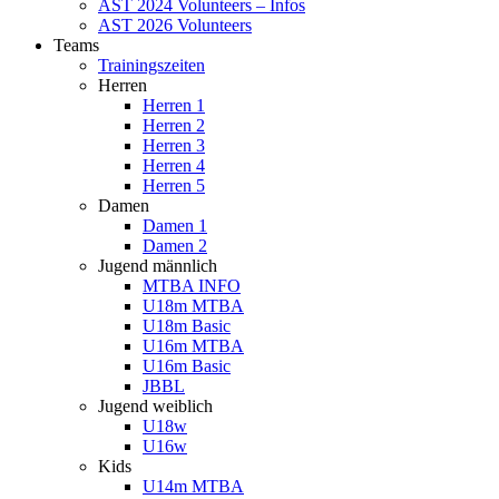
AST 2024 Volunteers – Infos
AST 2026 Volunteers
Teams
Trainingszeiten
Herren
Herren 1
Herren 2
Herren 3
Herren 4
Herren 5
Damen
Damen 1
Damen 2
Jugend männlich
MTBA INFO
U18m MTBA
U18m Basic
U16m MTBA
U16m Basic
JBBL
Jugend weiblich
U18w
U16w
Kids
U14m MTBA