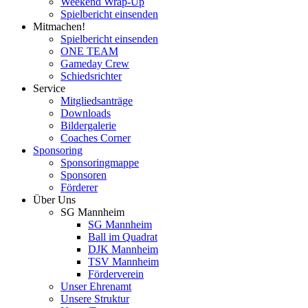
Weekend Wrap-Up
Spielbericht einsenden
Mitmachen!
Spielbericht einsenden
ONE TEAM
Gameday Crew
Schiedsrichter
Service
Mitgliedsanträge
Downloads
Bildergalerie
Coaches Corner
Sponsoring
Sponsoringmappe
Sponsoren
Förderer
Über Uns
SG Mannheim
SG Mannheim
Ball im Quadrat
DJK Mannheim
TSV Mannheim
Förderverein
Unser Ehrenamt
Unsere Struktur