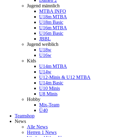
Damen 2
Jugend männlich
MTBA INFO
U18m MTBA
U18m Basic
U16m MTBA
U16m Basic
JBBL
Jugend weiblich
U18w
U16w
Kids
U14m MTBA
U14w
U12-Minis & U12 MTBA
U14m Basic
U10 Minis
U8 Minis
Hobby
Mix-Team
Ü40
Teamshop
News
Alle News
Herren 1 News