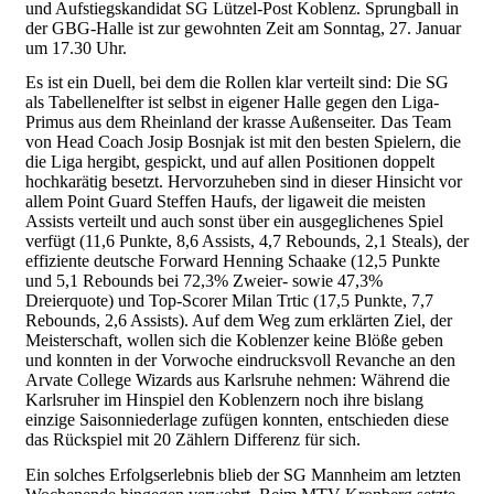
und Aufstiegskandidat SG Lützel-Post Koblenz. Sprungball in
der GBG-Halle ist zur gewohnten Zeit am Sonntag, 27. Januar
um 17.30 Uhr.
Es ist ein Duell, bei dem die Rollen klar verteilt sind: Die SG
als Tabellenelfter ist selbst in eigener Halle gegen den Liga-
Primus aus dem Rheinland der krasse Außenseiter. Das Team
von Head Coach Josip Bosnjak ist mit den besten Spielern, die
die Liga hergibt, gespickt, und auf allen Positionen doppelt
hochkarätig besetzt. Hervorzuheben sind in dieser Hinsicht vor
allem Point Guard Steffen Haufs, der ligaweit die meisten
Assists verteilt und auch sonst über ein ausgeglichenes Spiel
verfügt (11,6 Punkte, 8,6 Assists, 4,7 Rebounds, 2,1 Steals), der
effiziente deutsche Forward Henning Schaake (12,5 Punkte
und 5,1 Rebounds bei 72,3% Zweier- sowie 47,3%
Dreierquote) und Top-Scorer Milan Trtic (17,5 Punkte, 7,7
Rebounds, 2,6 Assists). Auf dem Weg zum erklärten Ziel, der
Meisterschaft, wollen sich die Koblenzer keine Blöße geben
und konnten in der Vorwoche eindrucksvoll Revanche an den
Arvate College Wizards aus Karlsruhe nehmen: Während die
Karlsruher im Hinspiel den Koblenzern noch ihre bislang
einzige Saisonniederlage zufügen konnten, entschieden diese
das Rückspiel mit 20 Zählern Differenz für sich.
Ein solches Erfolgserlebnis blieb der SG Mannheim am letzten