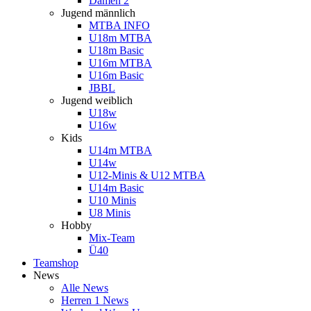
Damen 2
Jugend männlich
MTBA INFO
U18m MTBA
U18m Basic
U16m MTBA
U16m Basic
JBBL
Jugend weiblich
U18w
U16w
Kids
U14m MTBA
U14w
U12-Minis & U12 MTBA
U14m Basic
U10 Minis
U8 Minis
Hobby
Mix-Team
Ü40
Teamshop
News
Alle News
Herren 1 News