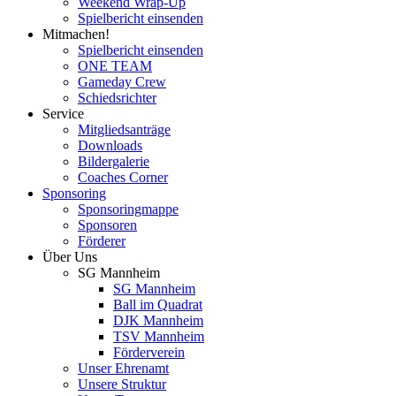
Weekend Wrap-Up
Spielbericht einsenden
Mitmachen!
Spielbericht einsenden
ONE TEAM
Gameday Crew
Schiedsrichter
Service
Mitgliedsanträge
Downloads
Bildergalerie
Coaches Corner
Sponsoring
Sponsoringmappe
Sponsoren
Förderer
Über Uns
SG Mannheim
SG Mannheim
Ball im Quadrat
DJK Mannheim
TSV Mannheim
Förderverein
Unser Ehrenamt
Unsere Struktur