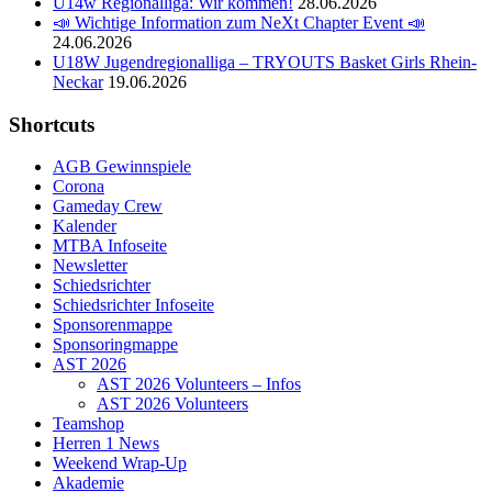
U14w Regionalliga: Wir kommen!
28.06.2026
📣 Wichtige Information zum NeXt Chapter Event 📣
24.06.2026
U18W Jugendregionalliga – TRYOUTS Basket Girls Rhein-
Neckar
19.06.2026
Shortcuts
AGB Gewinnspiele
Corona
Gameday Crew
Kalender
MTBA Infoseite
Newsletter
Schiedsrichter
Schiedsrichter Infoseite
Sponsorenmappe
Sponsoringmappe
AST 2026
AST 2026 Volunteers – Infos
AST 2026 Volunteers
Teamshop
Herren 1 News
Weekend Wrap-Up
Akademie