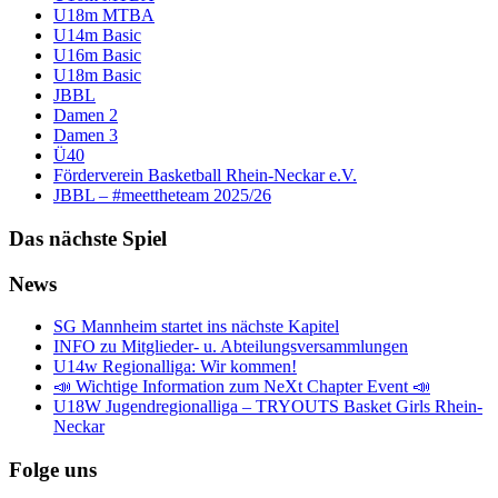
U18m MTBA
U14m Basic
U16m Basic
U18m Basic
JBBL
Damen 2
Damen 3
Ü40
Förderverein Basketball Rhein-Neckar e.V.
JBBL – #meettheteam 2025/26
Das nächste Spiel
News
SG Mannheim startet ins nächste Kapitel
INFO zu Mitglieder- u. Abteilungsversammlungen
U14w Regionalliga: Wir kommen!
📣 Wichtige Information zum NeXt Chapter Event 📣
U18W Jugendregionalliga – TRYOUTS Basket Girls Rhein-
Neckar
Folge uns