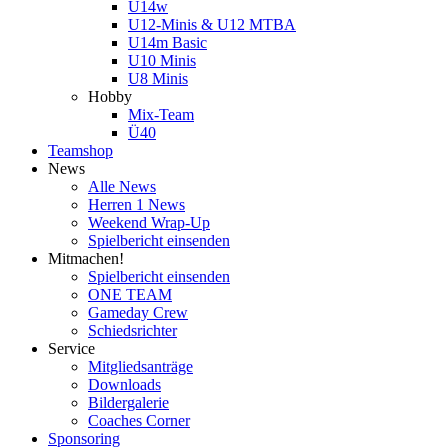
U14w
U12-Minis & U12 MTBA
U14m Basic
U10 Minis
U8 Minis
Hobby
Mix-Team
Ü40
Teamshop
News
Alle News
Herren 1 News
Weekend Wrap-Up
Spielbericht einsenden
Mitmachen!
Spielbericht einsenden
ONE TEAM
Gameday Crew
Schiedsrichter
Service
Mitgliedsanträge
Downloads
Bildergalerie
Coaches Corner
Sponsoring