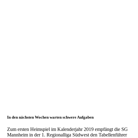
Jan.
2019
Erstes
Heimspiel
in 2019
gegen
Liga-
Primus
24.01.2019
Herren 1
In den nächsten Wochen warten schwere Aufgaben
Zum ersten Heimspiel im Kalenderjahr 2019 empfängt die SG
Mannheim in der 1. Regionalliga Südwest den Tabellenführer