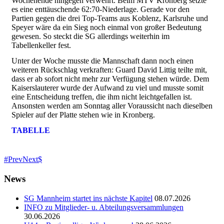
Wochenende hingegen verwehrt. Beim MTV Kronberg setzte
es eine enttäuschende 62:70-Niederlage. Gerade vor den
Partien gegen die drei Top-Teams aus Koblenz, Karlsruhe und
Speyer wäre da ein Sieg noch einmal von großer Bedeutung
gewesen. So steckt die SG allerdings weiterhin im
Tabellenkeller fest.
Unter der Woche musste die Mannschaft dann noch einen
weiteren Rückschlag verkraften: Guard David Littig teilte mit,
dass er ab sofort nicht mehr zur Verfügung stehen würde. Dem
Kaiserslauterer wurde der Aufwand zu viel und musste somit
eine Entscheidung treffen, die ihm nicht leichtgefallen ist.
Ansonsten werden am Sonntag aller Voraussicht nach dieselben
Spieler auf der Platte stehen wie in Kronberg.
TABELLE
Prev
Next
News
SG Mannheim startet ins nächste Kapitel
08.07.2026
INFO zu Mitglieder- u. Abteilungsversammlungen
30.06.2026