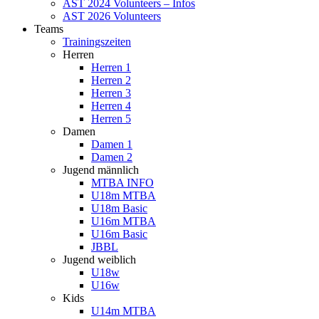
AST 2024 Volunteers – Infos
AST 2026 Volunteers
Teams
Trainingszeiten
Herren
Herren 1
Herren 2
Herren 3
Herren 4
Herren 5
Damen
Damen 1
Damen 2
Jugend männlich
MTBA INFO
U18m MTBA
U18m Basic
U16m MTBA
U16m Basic
JBBL
Jugend weiblich
U18w
U16w
Kids
U14m MTBA