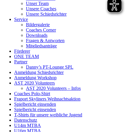
Unser Team
Unsere Coaches
Unsere Schiedsrichter
Service
Bildergalerie
Coaches Corner
Downloads
Fragen & Antworten
Mitgliedsanträge
Förderer
ONE TEAM
Partner
Danny’s PT-Lounge SPL
Anmeldung Schiedsrichter
Anmeldung Workshop
AST 2020 Volunteers
AST 2020 Volunteers – Infos
Coaches Polo-Shirt
Fraport Skyliners Weihnachtsaktion
Spielbericht einsenden
Spielbericht einsenden
T-Shirts für unsere weibliche Jugend
Datenschutz
U14m MTBA
U16m MTBA