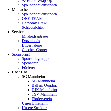
Weekend Wrap-Up
Spielbericht einsenden
Mitmachen!
Spielbericht einsenden
ONE TEAM
Gameday Crew
Schiedsrichter
Service
Mitgliedsanträge
Downloads
Bildergalerie
Coaches Corner
Sponsoring
Sponsoringmappe
Sponsoren
Förderer
Über Uns
SG Mannheim
SG Mannheim
Ball im Quadrat
DJK Mannheim
TSV Mannheim
Förderverein
Unser Ehrenamt
Unsere Struktur