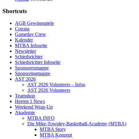
Shortcuts
AGB Gewinnspiele
Corona
Gameday Crew
Kalender
MTBA Infoseite
Newsletter
Schiedsrichter
Schiedsrichter Infoseite
Sponsorenmappe
Sponsoringmappe
AST 2026
AST 2026 Volunteers – Infos
AST 2026 Volunteers
Teamshop
Herren 1 News
Weekend Wrap-Up
Akademie
MTBA INFO
Die Mike-Townley-Basketball-Academy (MTBA)
MTBA Story
MTBA Konzept