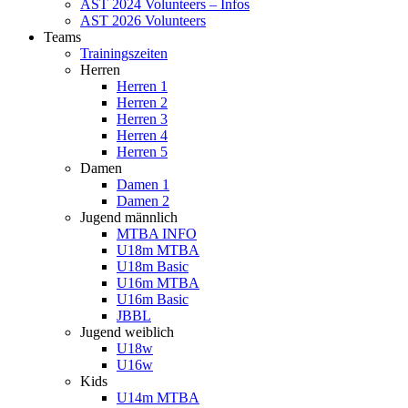
AST 2024 Volunteers – Infos
AST 2026 Volunteers
Teams
Trainingszeiten
Herren
Herren 1
Herren 2
Herren 3
Herren 4
Herren 5
Damen
Damen 1
Damen 2
Jugend männlich
MTBA INFO
U18m MTBA
U18m Basic
U16m MTBA
U16m Basic
JBBL
Jugend weiblich
U18w
U16w
Kids
U14m MTBA