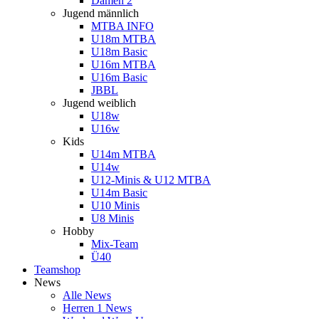
Damen 2
Jugend männlich
MTBA INFO
U18m MTBA
U18m Basic
U16m MTBA
U16m Basic
JBBL
Jugend weiblich
U18w
U16w
Kids
U14m MTBA
U14w
U12-Minis & U12 MTBA
U14m Basic
U10 Minis
U8 Minis
Hobby
Mix-Team
Ü40
Teamshop
News
Alle News
Herren 1 News