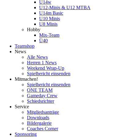
U14w
U12-Minis & U12 MTBA
U14m Basic
U10 Minis
U8 Minis
Hobby
Mix-Team
Ü40
Teamshop
News
Alle News
Herren 1 News
Weekend Wrap-Up
Spielbericht einsenden
Mitmachen!
Spielbericht einsenden
ONE TEAM
Gameday Crew
Schiedsrichter
Service
Mitgliedsanträge
Downloads
Bildergalerie
Coaches Corner
Sponsoring