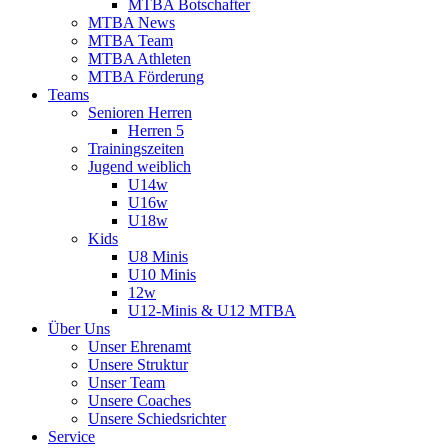
MTBA Botschafter
MTBA News
MTBA Team
MTBA Athleten
MTBA Förderung
Teams
Senioren Herren
Herren 5
Trainingszeiten
Jugend weiblich
U14w
U16w
U18w
Kids
U8 Minis
U10 Minis
12w
U12-Minis & U12 MTBA
Über Uns
Unser Ehrenamt
Unsere Struktur
Unser Team
Unsere Coaches
Unsere Schiedsrichter
Service