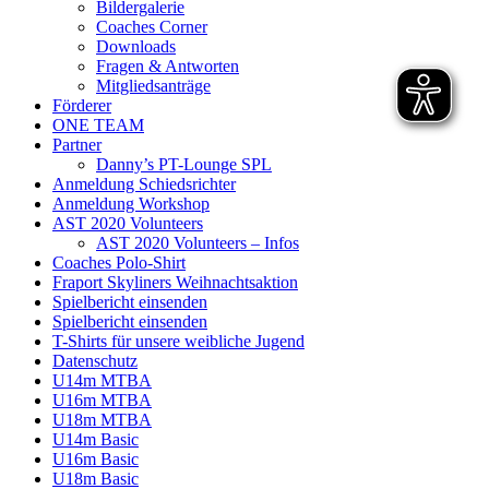
Bildergalerie
Coaches Corner
Downloads
Fragen & Antworten
Mitgliedsanträge
Förderer
ONE TEAM
Partner
Danny’s PT-Lounge SPL
Anmeldung Schiedsrichter
Anmeldung Workshop
AST 2020 Volunteers
AST 2020 Volunteers – Infos
Coaches Polo-Shirt
Fraport Skyliners Weihnachtsaktion
Spielbericht einsenden
Spielbericht einsenden
T-Shirts für unsere weibliche Jugend
Datenschutz
U14m MTBA
U16m MTBA
U18m MTBA
U14m Basic
U16m Basic
U18m Basic