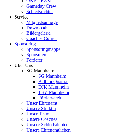
ONE TEAM
Gameday Crew
Schiedsrichter
Service
Mitgliedsanträge
Downloads
Bildergalerie
Coaches Corner
Sponsoring
Sponsoringmappe
Sponsoren
Förderer
Über Uns
SG Mannheim
SG Mannheim
Ball im Quadrat
DJK Mannheim
TSV Mannheim
Förderverein
Unser Ehrenamt
Unsere Struktur
Unser Team
Unsere Coaches
Unsere Schiedsrichter
Unsere Ehrenamtlichen