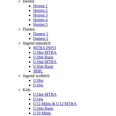
Herren
Herren 1
Herren 2
Herren 3
Herren 4
Herren 5
Damen
Damen 1
Damen 2
Jugend männlich
MTBA INFO
U18m MTBA
U18m Basic
U16m MTBA
U16m Basic
JBBL
Jugend weiblich
U18w
U16w
Kids
U14m MTBA
U14w
U12-Minis & U12 MTBA
U14m Basic
U10 Minis