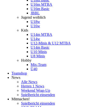
U18m Basic
U16m MTBA
U16m Basic
JBBL
Jugend weiblich
U18w
U16w
Kids
U14m MTBA
U14w
U12-Minis & U12 MTBA
U14m Basic
U10 Minis
U8 Minis
Hobby
Mix-Team
Ü40
Teamshop
News
Alle News
Herren 1 News
Weekend Wrap-Up
Spielbericht einsenden
Mitmachen!
Spielbericht einsenden