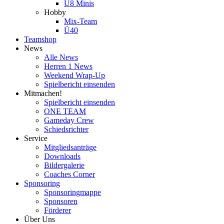
U8 Minis
Hobby
Mix-Team
Ü40
Teamshop
News
Alle News
Herren 1 News
Weekend Wrap-Up
Spielbericht einsenden
Mitmachen!
Spielbericht einsenden
ONE TEAM
Gameday Crew
Schiedsrichter
Service
Mitgliedsanträge
Downloads
Bildergalerie
Coaches Corner
Sponsoring
Sponsoringmappe
Sponsoren
Förderer
Über Uns